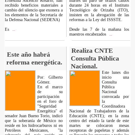
Ernestina Ascencio Rosario, han
martes un paro de brazos caídos
recibido beneficios materiales a
durante 24 horas en el Instituto
cambio del silencio que exonera a
Tecnológico de Orizaba (ITO),
los elementos de la Secretaría de
insisten en la abrogación de las
la Defensa Nacional (SEDENA)
reformas a la Ley del ISSSTE.
Es
Desde las 7 de la mañana los
...
maestros encabezados
...
Realiza CNTE
Este año habrá
Consulta Pública
reforma energética.
Nacional.
Este lunes dio
Por: Gilberto
inicio una
Gómez.
Consulta
En el marco
Pública
de su
Nacional
participación
convocada por
en el foro de
la
"Seguridad
Coordinadora
Energética" el
Nacional de Trabajadores de la
senador Juan Bueno Torio, indicó
Educación (CNTE); en la zona
que la soberanía de México no
centro del estado la tarde de este
reside en los hidrocarburos ni en
martes se colocaron mesas
Petróleos Mexicanos, "la
receptoras de papeletas y además