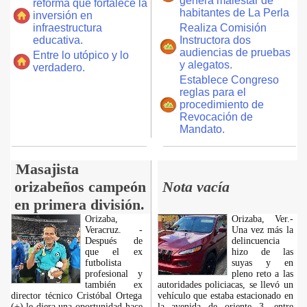
genera malestar de
reforma que fortalece la
habitantes de La Perla
inversión en
infraestructura
Realiza Comisión
educativa.
Instructora dos
audiencias de pruebas
Entre lo utópico y lo
y alegatos.
verdadero.
Establece Congreso
reglas para el
procedimiento de
Revocación de
Mandato.
Masajista
orizabeños campeón
Nota vacía
en primera división.
Orizaba,
Orizaba, Ver.-
Veracruz. -
Una vez más la
Después de
delincuencia
que el ex
hizo de las
futbolista
suyas y en
profesional y
pleno reto a las
también ex
autoridades policiacas, se llevó un
director técnico Cristóbal Ortega
vehículo que estaba estacionado en
(+) le diera una oportunidad hace
la avenida de oriente 3, entre