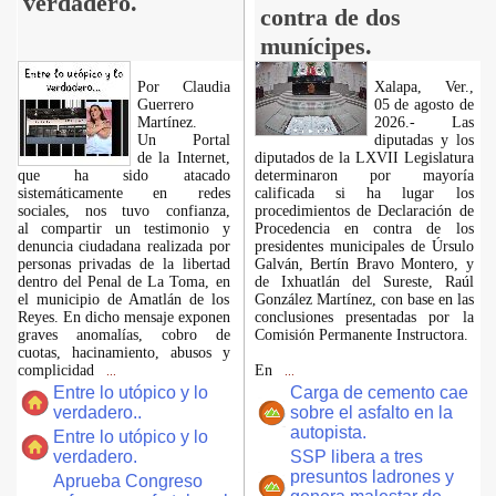
verdadero.
contra de dos
munícipes.
Por Claudia
Xalapa, Ver.,
Guerrero
05 de agosto de
Martínez.
2026.- Las
​Un Portal
diputadas y los
de la Internet,
diputados de la LXVII Legislatura
que ha sido atacado
determinaron por mayoría
sistemáticamente en redes
calificada si ha lugar los
sociales, nos tuvo confianza,
procedimientos de Declaración de
al compartir un testimonio y
Procedencia en contra de los
denuncia ciudadana realizada por
presidentes municipales de Úrsulo
personas privadas de la libertad
Galván, Bertín Bravo Montero, y
dentro del Penal de La Toma, en
de Ixhuatlán del Sureste, Raúl
el municipio de Amatlán de los
González Martínez, con base en las
Reyes. En dicho mensaje exponen
conclusiones presentadas por la
graves anomalías, cobro de
Comisión Permanente Instructora.
cuotas, hacinamiento, abusos y
complicidad
En
...
...
Entre lo utópico y lo
Carga de cemento cae
verdadero..
sobre el asfalto en la
autopista.
Entre lo utópico y lo
verdadero.
SSP libera a tres
presuntos ladrones y
Aprueba Congreso