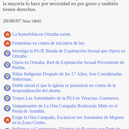
la mayoría lo hace por necesidad no por gusto y también
tienen derechos.
20/06/07
Nota 54045
La homofobia en Orizaba existe.
Feministas en contra de iniciativa de ley.
Investiga la PGJE Banda de Explotación Sexual que Opera en
Orizaba.
Opera en Orizaba, Red de Explotación Sexual Proveniente de
Puebla.
Niñas Indígenas Después de los 17 Años, Son Consideradas
Solteronas.
Doble moral el que la iglesia se pronuncie en contra de la
despenalización del aborto.
Torpes Las Autoridades de la PGJ en Veracruz; Guarneros.
Simpatizantes de La Otra Campaña Realizarán Mitin en el
Penal de Amatlán.
Exige la Otra Campaña, Esclarecer los Asesinatos de Mujeres
en la Zona Centro.
Indígenas y Campesinos, Víctimas de Racismo por Parte de