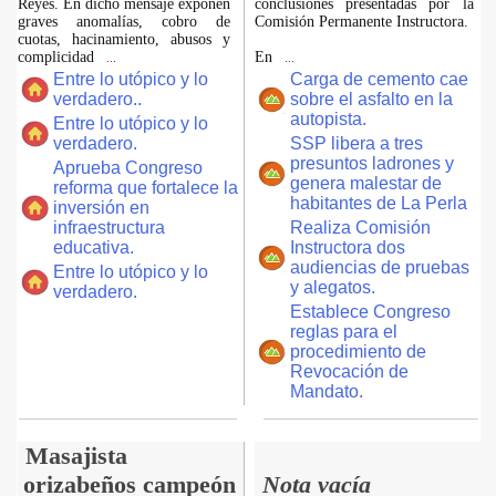
Reyes. En dicho mensaje exponen
conclusiones presentadas por la
graves anomalías, cobro de
Comisión Permanente Instructora.
cuotas, hacinamiento, abusos y
complicidad
En
...
...
Entre lo utópico y lo
Carga de cemento cae
verdadero..
sobre el asfalto en la
autopista.
Entre lo utópico y lo
verdadero.
SSP libera a tres
presuntos ladrones y
Aprueba Congreso
genera malestar de
reforma que fortalece la
habitantes de La Perla
inversión en
infraestructura
Realiza Comisión
educativa.
Instructora dos
audiencias de pruebas
Entre lo utópico y lo
y alegatos.
verdadero.
Establece Congreso
reglas para el
procedimiento de
Revocación de
Mandato.
Masajista
orizabeños campeón
Nota vacía