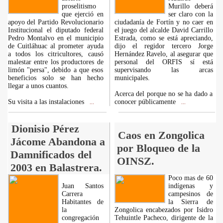
proselitismo
Murillo deberá
que ejerció en
ser claro con la
apoyo del Partido Revolucionario
ciudadanía de Fortín y no caer en
Institucional el diputado federal
el juego del alcalde David Carrillo
Pedro Montalvo en el municipio
Estrada, como se está apreciando,
de Cuitláhuac al prometer ayuda
dijo el regidor tercero Jorge
a todos los citricultores, causó
Hernández Ravelo, al asegurar que
malestar entre los productores de
personal del ORFIS sí está
limón "persa", debido a que esos
supervisando las arcas
beneficios solo se han hecho
municipales.
llegar a unos cuantos.
Acerca del porque no se ha dado a
Su visita a las instalaciones
conocer públicamente
...
...
Dionisio Pérez
Caos en Zongolica
Jácome Abandona a
por Bloqueo de la
Damnificados del
OINSZ.
2003 en Balastrera.
Poco mas de 60
Juan Santos
indígenas y
Carrera
campesinos de
Habitantes de
la Sierra de
la
Zongolica encabezados por Isidro
congregación
Tehuintle Pacheco, dirigente de la