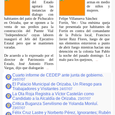
del Estado
armas en medio
agotará las
de niños y
instancias de
mujeres.
dialogo con
habitantes del patio de Pichucalco
Felipe Villanueva Sánchez
en Orizaba, que se oponen a la
Fortín, Ver.- Una enésima queja
venta de sus predios para la
fue presentada por habitantes de
construcción del Puente Vial
Fortín en contra del comandante
"Independencia" cuyas labores
de la Policía local, Francisco
inauguró el Jefe del Ejecutivo
Javier Ruiz Flores, luego de que
Estatal pero que se mantienen
sus elementos estuvieron a punto
varadas.
de abrir fuego mientras hacían una
detención en la colonia San Pablo
De acuerdo a lo expresado por el
la noche del pasado domingo. Lo
director de Patrimonio del
malo para los quejosos,
...
Estado, José Antonio Flores
Vargas, dijo que dialogarán
...
Cuarto informe de CEDEP ante junta de gobierno.
24/07/07
El Palacio Municipal de Orizaba, Un Riesgo para
Trabajadores y Visitantes
24/07/07
La Ola Roja Registra a Víctor Castelán como
Candidato a la Alcaldía de Orizaba.
23/07/07
Critica Buganza Servilismo de Yolanda Monluí.
23/07/07
Félix Cruz Lastre y Norberto Pérez, Ignorantes; Rubén