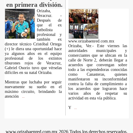
en primera división.
Orizaba,
Veracruz. -
Después de
que el ex
futbolista
profesional y
también ex
www.orizabaenred.com.mx
director técnico Cristóbal Ortega
Orizaba, Ver.- Este viernes las
(+) le diera una oportunidad hace
autoridades municipales y
ya algunos años en el equipo
comerciantes que se ubican en la
profesional de los extintos
calle de Norte 2, deberán llegar a
tiburones rojos de Veracruz,
acuerdos que convengan sobre
Gabriel Osorio tuvo que vérselas
todo a las expendedoras conocidas
difíciles en su natal Orizaba.
como Canasteras, quienes
manifestaron su inconformidad
Mientras que luchaba por seguir
contra la falta de cumplimiento a
nuevamente su sueño en el
los acuerdos que lograron hace
máximo circuito, brindando la
varios años de respetar su
atención
...
actividad en esta vía pública.
Y
...
www.orizabaenred.com.mx 2026 Todos los derechos reservados.