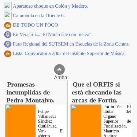
Aparatoso choque en Colón y Madero.
Carambola en la Oriente 6.
DE TODO UN POCO
En Veracruz..."El Narco late con fuerza".
Paro Regional del SUTSEM en Escuelas de la Zona Centro.
Lista, Convocatoria 2007 del Instituto Superior de Música.
Arriba
Promesas
Que el ORFIS si
incumplidas de
está checando las
Pedro Montalvo.
arcas de Fortín.
Fortín Ver.- El
Felipe
titular del
Villanueva
Órgano
Sánchez
Superior de
Cuitláhuac,
Fiscalización,
Ver.- El
Mauricio
abierto
Audirac