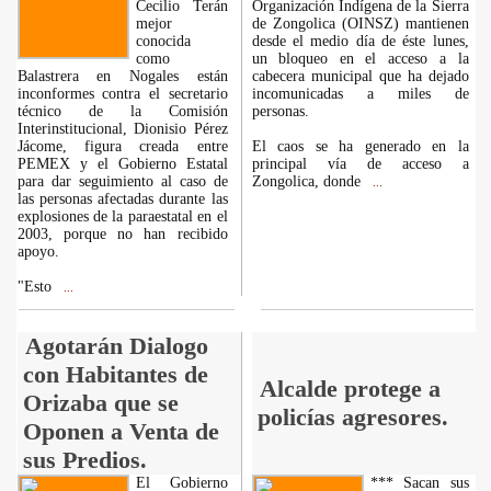
Cecilio Terán
Organización Indígena de la Sierra
mejor
de Zongolica (OINSZ) mantienen
conocida
desde el medio día de éste lunes,
como
un bloqueo en el acceso a la
Balastrera en Nogales están
cabecera municipal que ha dejado
inconformes contra el secretario
incomunicadas a miles de
técnico de la Comisión
personas.
Interinstitucional, Dionisio Pérez
Jácome, figura creada entre
El caos se ha generado en la
PEMEX y el Gobierno Estatal
principal vía de acceso a
para dar seguimiento al caso de
Zongolica, donde
...
las personas afectadas durante las
explosiones de la paraestatal en el
2003, porque no han recibido
apoyo.
"Esto
...
Agotarán Dialogo
con Habitantes de
Alcalde protege a
Orizaba que se
policías agresores.
Oponen a Venta de
sus Predios.
El Gobierno
*** Sacan sus