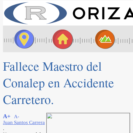
Fallece Maestro del
Conalep en Accidente
Carretero.
A+
A-
Juan Santos Carrera
.