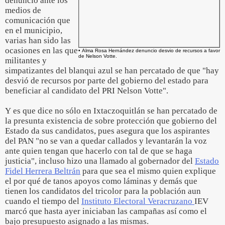
denuncio ante los
medios de
comunicación que
en el municipio,
varias han sido las
ocasiones en las que
• Alma Rosa Hernández denuncio desvio de recursos a favor
de Nelson Votte.
militantes y
simpatizantes del blanqui azul se han percatado de que "hay
desvió de recursos por parte del gobierno del estado para
beneficiar al candidato del PRI Nelson Votte".
Y es que dice no sólo en Ixtaczoquitlán se han percatado de
la presunta existencia de sobre protección que gobierno del
Estado da sus candidatos, pues asegura que los aspirantes
del PAN "no se van a quedar callados y levantarán la voz
ante quien tengan que hacerlo con tal de que se haga
justicia", incluso hizo una llamado al gobernador del
Estado
Fidel Herrera Beltrán
para que sea el mismo quien explique
el por qué de tanos apoyos como láminas y demás que
tienen los candidatos del tricolor para la población aun
cuando el tiempo del
Instituto Electoral Veracruzano
IEV
marcó que hasta ayer iniciaban las campañas así como el
bajo presupuesto asignado a las mismas.