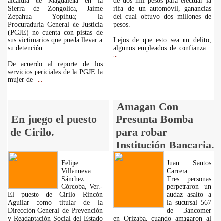
alcaldía de Magdalena en la
de dos mil pesos para efectuar la
Sierra de Zongolica, Jaime
rifa de un automóvil, ganancias
Zepahua Yopihua; la
del cual obtuvo dos millones de
Procuraduría General de Justicia
pesos.
(PGJE) no cuenta con pistas de
sus victimarios que pueda llevar a
Lejos de que esto sea un delito,
su detención.
algunos empleados de confianza
...
De acuerdo al reporte de los
servicios periciales de la PGJE la
mujer de
...
Amagan Con
En juego el puesto
Presunta Bomba
de Cirilo.
para robar
Institución Bancaria.
Felipe
Juan Santos
Villanueva
Carrera.
Sánchez
Tres personas
Córdoba, Ver.-
perpetraron un
El puesto de Cirilo Rincón
audaz asalto a
Aguilar como titular de la
la sucursal 567
Dirección General de Prevención
de Bancomer
y Readaptación Social del Estado
en Orizaba, cuando amagaron al