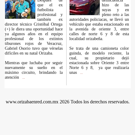
Después de
delincuencia
que el ex
hizo de las
futbolista
suyas y en
profesional y
pleno reto a las
también ex
autoridades policiacas, se llevó un
director técnico Cristóbal Ortega
vehículo que estaba estacionado en
(+) le diera una oportunidad hace
la avenida de oriente 3, entre
ya algunos años en el equipo
calles de norte 6 y 8 de esta
profesional de los extintos
localidad orizabeña.
tiburones rojos de Veracruz,
Gabriel Osorio tuvo que vérselas
Se trata de una camioneta color
difíciles en su natal Orizaba.
guinda, de modelo reciente, la
cual, su propietario dejó
Mientras que luchaba por seguir
estacionada sobre Oriente 3 entre
nuevamente su sueño en el
Norte 6 y 8, ya que realizaría
máximo circuito, brindando la
unas
...
atención
...
www.orizabaenred.com.mx 2026 Todos los derechos reservados.