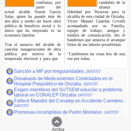
confianza, por
candidato de la
parte del
alianza
actual alcalde Simón García
fidelidad por Veracruz para la
Salas, quien ha pasado más de
alcaldía de esta ciudad de Orizaba,
dos años y medio sin hacer obra
Víctor Manuel Castelán Crivelli
pública de beneficio social y lo
acompañado por su Familia,
único que ha mejorado es su
equipo de trabajo, amigos y
economía familiar.
medios de comunicación, dio el
banderazo que anuncia el arranque
Tras el anuncio del alcalde de
firme de sus labores proselitistas.
cancelar inauguraciones de obra
pública por motivo de la
"Cambiemos las cosas hoy de una
temporada electoral y para que
vez por todas,
...
...
Sanción a MP por Irregularidades.
26/07/07
Desabasto de Medicamentos Controlados en el
Hospital Psiquiátrico de Orizaba.
26/07/07
Exigen miembros del SUTSEM solución a problema
laboral en CONALEP Orizaba
24/07/07
Fallece Maestro del Conalep en Accidente Carretero.
24/07/07
Promesas incumplidas de Pedro Montalvo.
24/07/07
Arriba