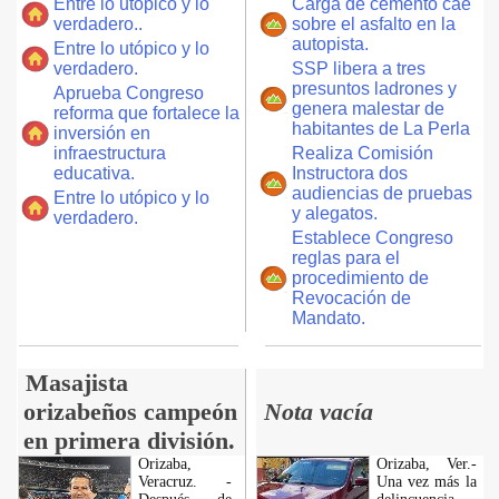
Entre lo utópico y lo
Carga de cemento cae
verdadero..
sobre el asfalto en la
autopista.
Entre lo utópico y lo
verdadero.
SSP libera a tres
presuntos ladrones y
Aprueba Congreso
genera malestar de
reforma que fortalece la
habitantes de La Perla
inversión en
infraestructura
Realiza Comisión
educativa.
Instructora dos
audiencias de pruebas
Entre lo utópico y lo
y alegatos.
verdadero.
Establece Congreso
reglas para el
procedimiento de
Revocación de
Mandato.
Masajista
orizabeños campeón
Nota vacía
en primera división.
Orizaba,
Orizaba, Ver.-
Veracruz. -
Una vez más la