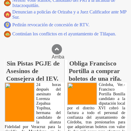
Nelson Votte Ramos, Candidato del PRI a la alcaldía de
Ixtaczoquitlán.
Denuncian a policías de Orizaba y a Juez Calificador ante MP
Sur.
Pedirán revocación de concesión de RTV.
Continúan los conflictos en el ayuntamiento de Tlilapan.
Arriba
Sin Pistas PGJE de
Obliga Francisco
Asesinos de
Portilla a comprar
Consejera del IEV.
boletos de una rifa.
24 horas
Córdoba, Ver.-
después del
Francisco
asesinato de
Portilla Bonilla
Lorenza
candidato a la
Zepahua
diputación local
Yopihua,
por el distrito XVI cobró la
hermana del
factura a todo el personal de
candidato de
confianza del ayuntamiento de
la alianza
Córdoba, tras presionarlos para
Fidelidad por Veracruz para la
que adquirieran boletos con valor