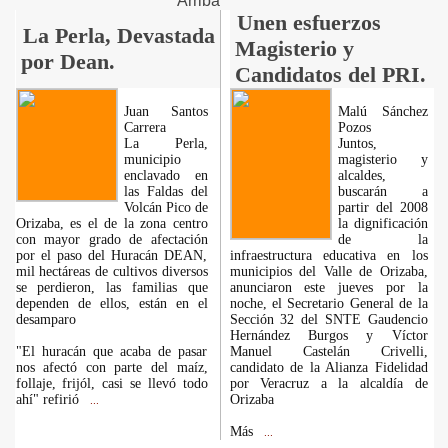
Arriba
Unen esfuerzos
La Perla, Devastada
Magisterio y
por Dean.
Candidatos del PRI.
Juan Santos
Malú Sánchez
Carrera
Pozos
La Perla,
Juntos,
municipio
magisterio y
enclavado en
alcaldes,
las Faldas del
buscarán a
Volcán Pico de
partir del 2008
Orizaba, es el de la zona centro
la dignificación
con mayor grado de afectación
de la
por el paso del Huracán DEAN,
infraestructura educativa en los
mil hectáreas de cultivos diversos
municipios del Valle de Orizaba,
se perdieron, las familias que
anunciaron este jueves por la
dependen de ellos, están en el
noche, el Secretario General de la
desamparo
Sección 32 del SNTE Gaudencio
Hernández Burgos y Víctor
"El huracán que acaba de pasar
Manuel Castelán Crivelli,
nos afectó con parte del maíz,
candidato de la Alianza Fidelidad
follaje, frijól, casi se llevó todo
por Veracruz a la alcaldía de
ahí" refirió
Orizaba
...
Más
...