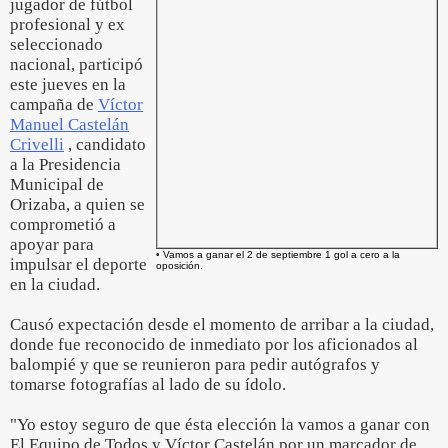
jugador de fútbol
profesional y ex
seleccionado
nacional, participó
este jueves en la
campaña de
Víctor
Manuel Castelán
Crivelli
, candidato
a la Presidencia
Municipal de
Orizaba, a quien se
comprometió a
apoyar para
• Vamos a ganar el 2 de septiembre 1 gol a cero a la
impulsar el deporte
oposición.
en la ciudad.
Causó expectación desde el momento de arribar a la ciudad,
donde fue reconocido de inmediato por los aficionados al
balompié y que se reunieron para pedir autógrafos y
tomarse fotografías al lado de su ídolo.
"Yo estoy seguro de que ésta elección la vamos a ganar con
El Equipo de Todos y Víctor Castelán por un marcador de