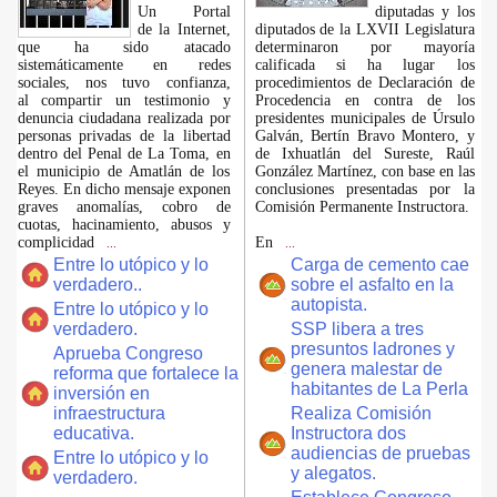
​Un Portal
diputadas y los
de la Internet,
diputados de la LXVII Legislatura
que ha sido atacado
determinaron por mayoría
sistemáticamente en redes
calificada si ha lugar los
sociales, nos tuvo confianza,
procedimientos de Declaración de
al compartir un testimonio y
Procedencia en contra de los
denuncia ciudadana realizada por
presidentes municipales de Úrsulo
personas privadas de la libertad
Galván, Bertín Bravo Montero, y
dentro del Penal de La Toma, en
de Ixhuatlán del Sureste, Raúl
el municipio de Amatlán de los
González Martínez, con base en las
Reyes. En dicho mensaje exponen
conclusiones presentadas por la
graves anomalías, cobro de
Comisión Permanente Instructora.
cuotas, hacinamiento, abusos y
complicidad
En
...
...
Entre lo utópico y lo
Carga de cemento cae
verdadero..
sobre el asfalto en la
autopista.
Entre lo utópico y lo
verdadero.
SSP libera a tres
presuntos ladrones y
Aprueba Congreso
genera malestar de
reforma que fortalece la
habitantes de La Perla
inversión en
infraestructura
Realiza Comisión
educativa.
Instructora dos
audiencias de pruebas
Entre lo utópico y lo
y alegatos.
verdadero.