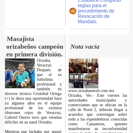
Establece Congreso
reglas para el
procedimiento de
Revocación de
Mandato.
Masajista
orizabeños campeón
Nota vacía
en primera división.
Orizaba,
Veracruz. -
Después de
que el ex
futbolista
profesional y
también ex
www.orizabaenred.com.mx
director técnico Cristóbal Ortega
Orizaba, Ver.- Este viernes las
(+) le diera una oportunidad hace
autoridades municipales y
ya algunos años en el equipo
comerciantes que se ubican en la
profesional de los extintos
calle de Norte 2, deberán llegar a
tiburones rojos de Veracruz,
acuerdos que convengan sobre
Gabriel Osorio tuvo que vérselas
todo a las expendedoras conocidas
difíciles en su natal Orizaba.
como Canasteras, quienes
manifestaron su inconformidad
Mientras que luchaba por seguir