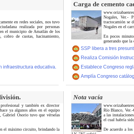
Carga de cemento cae 
www.orizabaenre
Nogales, Ver.- 
icamente en redes sociales, nos tuvo
tractocamión se d
ciudadana realizada por personas
Nogales en el car
 en el municipio de Amatlán de los
 cobro de cuotas, hacinamiento,
En pocos minutos
generando que la 
SSP libera a tres presun
Realiza Comisión Instruc
 infraestructura educativa.
Establece Congreso regl
Amplía Congreso catálogo 
ivisión.
Nota vacía
 profesional y también ex director
www.orizabaenre
 hace ya algunos años en el equipo
Río Blanco, Ver.-C
z, Gabriel Osorio tuvo que vérselas
a las instalacion
el cual habría si
n el máximo circuito, brindando la
De acuerdo a los 