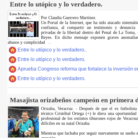
Entre lo utópico y lo verdadero.
Por Claudia Guerrero Martínez.
​Un Portal de la Internet, que ha sido atacado sistemát
confianza, al compartir un testimonio y denuncia 
privadas de la libertad dentro del Penal de La Toma,
Reyes. En dicho mensaje exponen graves anomalías,
abusos y complicidad
...
Entre lo utópico y lo verdadero..
Entre lo utópico y lo verdadero.
Aprueba Congreso reforma que fortalece la inversión en
Entre lo utópico y lo verdadero.
Masajista orizabeños campeón en primera d
Orizaba, Veracruz. - Después de que el ex futbolista
técnico Cristóbal Ortega (+) le diera una oportunidad
profesional de los extintos tiburones rojos de Veracru
difíciles en su natal Orizaba.
Mientras que luchaba por seguir nuevamente su sueño e