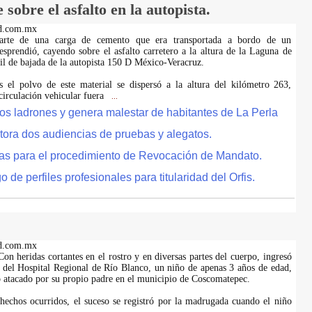
sobre el asfalto en la autopista.
d.com.mx
Parte de una carga de cemento que era transportada a bordo de un
esprendió, cayendo sobre el asfalto carretero a la altura de la Laguna de
ril de bajada de la autopista 150 D México-Veracruz.
 el polvo de este material se dispersó a la altura del kilómetro 263,
circulación vehicular fuera
...
tos ladrones y genera malestar de habitantes de La Perla
tora dos audiencias de pruebas y alegatos.
as para el procedimiento de Revocación de Mandato.
de perfiles profesionales para titularidad del Orfis.
d.com.mx
on heridas cortantes en el rostro y en diversas partes del cuerpo, ingresó
es del Hospital Regional de Río Blanco, un niño de apenas 3 años de edad,
do atacado por su propio padre en el municipio de Coscomatepec.
hechos ocurridos, el suceso se registró por la madrugada cuando el niño