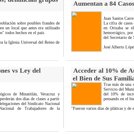
Aumentan a 84 Casos 
Juan Santos Carre
población sobre posibles fraudes de
La cifra de casos
en un local que antes era utilizado
en Orizaba se e
" todos hechos en el país.
hemorrágico, por 
del Secretario de
a la Iglesia Universal del Reino de
José Alberto Lópe
nes vs Ley del
Acceder al 10% de A
el Bien de Sus Familia
Tras más de una s
Servicio del Muni
gicos de Minatitlán, Veracruz y
del 10% de incre
perderán dos días de clases a partir
pensando en el bie
 delegaciones del Sindicato Nacional
acional de Trabajadores de la
"Fueron varios días de pláticas y de 