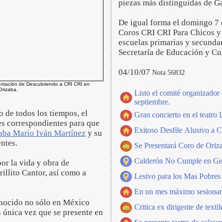
piezas más distinguidas de G
De igual forma el domingo 7 d
Coros CRI CRI Para Chicos y 
escuelas primarias y secunda
Secretaría de Educación y Cu
04/10/07
Nota 56832
ntación de Descubriendo a CRI CRI en
Orizaba.
Listo el comité organizador d
septiembre.
 de todos los tiempos, el
Gran concierto en el teatro
es correspondientes para que
Exitoso Desfile Alusivo a C
aba Mario Iván Martínez
y su
entes.
Se Presentará Coro de Oriz
Calderón No Cumple en G
por la vida y obra de
llito Cantor, así como a
Lesivo para los Mas Pobr
En un mes máximo sesionará
onocido no sólo en México
Critica ex dirigente de texti
a única vez que se presente en