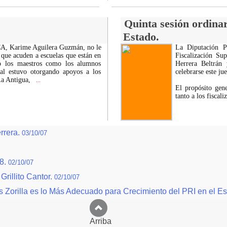
Quinta sesión ordinar
Estado.
CA, Karime Aguilera Guzmán, no le
La Diputación P
 que acuden a escuelas que están en
Fiscalización Su
to los maestros como los alumnos
Herrera Beltrán
tal estuvo otorgando apoyos a los
celebrarse este jue
 La Antigua,
...
El propósito gene
tanto a los fiscali
rrera.
03/10/07
08.
02/10/07
Grillito Cantor.
02/10/07
Zorilla es lo Más Adecuado para Crecimiento del PRI en el E
Arriba