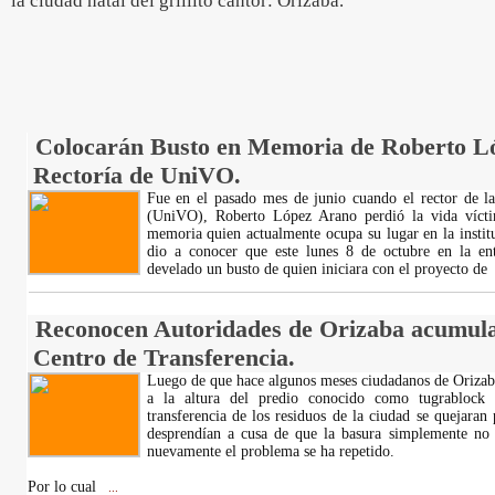
la ciudad natal del grillito cantor: Orizaba.
Colocarán Busto en Memoria de Roberto L
Rectoría de UniVO.
Fue en el pasado mes de junio cuando el rector de la
(UniVO), Roberto López Arano perdió la vida vícti
memoria quien actualmente ocupa su lugar en la insti
dio a conocer que este lunes 8 de octubre en la entr
develado un busto de quien iniciara con el proyecto de
Reconocen Autoridades de Orizaba acumula
Centro de Transferencia.
Luego de que hace algunos meses ciudadanos de Orizaba
a la altura del predio conocido como tugrablock
transferencia de los residuos de la ciudad se quejaran 
desprendían a cusa de que la basura simplemente no er
nuevamente el problema se ha repetido.
Por lo cual
...