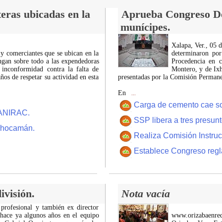
eras ubicadas en la
Aprueba Congreso Dec
munícipes.
Xalapa, Ver., 05 
 y comerciantes que se ubican en la
determinaron por
ngan sobre todo a las expendedoras
Procedencia en c
 inconformidad contra la falta de
Montero, y de Ixh
os de respetar su actividad en esta
presentadas por la Comisión Permanen
En
...
Carga de cemento cae sobr
CANIRAC.
SSP libera a tres presun
 Chocamán.
Realiza Comisión Instruc
Establece Congreso regl
ivisión.
Nota vacía
 profesional y también ex director
 hace ya algunos años en el equipo
www.orizabaenre