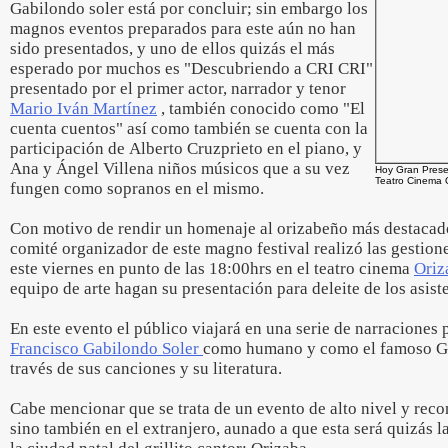
Gabilondo soler está por concluir; sin embargo los
magnos eventos preparados para este aún no han
sido presentados, y uno de ellos quizás el más
esperado por muchos es "Descubriendo a CRI CRI"
presentado por el primer actor, narrador y tenor
Mario Iván Martínez
, también conocido como "El
cuenta cuentos" así como también se cuenta con la
participación de Alberto Cruzprieto en el piano, y
Ana y Ángel Villena niños músicos que a su vez
Hoy Gran Prese
Teatro Cinema 
fungen como sopranos en el mismo.
Con motivo de rendir un homenaje al orizabeño más destacado
comité organizador de este magno festival realizó las gestion
este viernes en punto de las 18:00hrs en el teatro cinema
Oriz
equipo de arte hagan su presentación para deleite de los asist
En este evento el público viajará en una serie de narraciones 
Francisco Gabilondo Soler
como humano y como el famoso Gri
través de sus canciones y su literatura.
Cabe mencionar que se trata de un evento de alto nivel y rec
sino también en el extranjero, aunado a que esta será quizás l