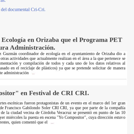
ras.
n del documental Cri-Cri.
e Ecología en Orizaba que el Programa PET
ura Administración.
z Guzmán coordinador de ecología en el ayuntamiento de Orizaba dio a
otras actividades que actualmente realizan en el área a la que pertenece se
umentación y compilación de todos y cada uno de los datos relativos al
ado en el reciclaje de plásticos) ya que se pretende solicitar de manera
nte administración
...
sitor" en Festival de CRI CRI.
rtes escénicas fueron protagonistas de un evento en el marco del 1er gran
 de Francisco Gabilondo Soler CRI CRI, ya que por parte de la compañía
de la ciudad vecina de Córdoba Veracruz se presentó en punto de las 10
yer miércoles la puesta en escena "Yo Compositor", cuya dirección estuvo
restes, quien comentó que el
...