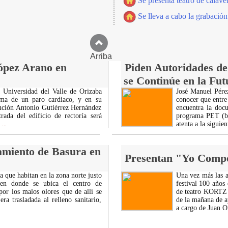
Se presenta teatro de calave
Se lleva a cabo la grabació
Arriba
ópez Arano en
Piden Autoridades d
se Continúe en la Fut
 Universidad del Valle de Orizaba
José Manuel Pére
ma de un paro cardiaco, y en su
conocer que entre 
tución Antonio Gutiérrez Hernández
encuentra la doc
ada del edificio de rectoría será
programa PET (bas
atenta a la siguie
...
miento de Basura en
Presentan "Yo Compo
 que habitan en la zona norte justo
Una vez más las a
 en donde se ubica el centro de
festival 100 años
por los malos olores que de allí se
de teatro KORTZ 
a trasladada al relleno sanitario,
de la mañana de a
a cargo de Juan O