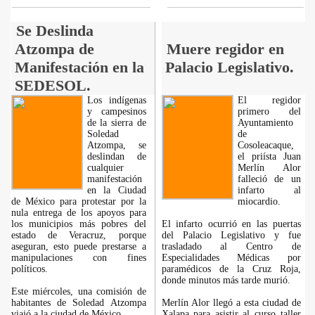
Se Deslinda
Atzompa de
Muere regidor en
Manifestación en la
Palacio Legislativo.
SEDESOL.
Los indígenas
El regidor
y campesinos
primero del
de la sierra de
Ayuntamiento
Soledad
de
Atzompa, se
Cosoleacaque,
deslindan de
el priísta Juan
cualquier
Merlín Alor
manifestación
falleció de un
en la Ciudad
infarto al
de México para protestar por la
miocardio.
nula entrega de los apoyos para
los municipios más pobres del
El infarto ocurrió en las puertas
estado de Veracruz, porque
del Palacio Legislativo y fue
aseguran, esto puede prestarse a
trasladado al Centro de
manipulaciones con fines
Especialidades Médicas por
políticos.
paramédicos de la Cruz Roja,
donde minutos más tarde murió.
Este miércoles, una comisión de
habitantes de Soledad Atzompa
Merlín Alor llegó a esta ciudad de
viajó a la ciudad de México,
Xalapa para asistir al curso taller
...