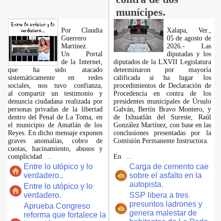
munícipes.
Por Claudia
Xalapa, Ver.,
Guerrero
05 de agosto de
Martínez.
2026.- Las
​Un Portal
diputadas y los
de la Internet,
diputados de la LXVII Legislatura
que ha sido atacado
determinaron por mayoría
sistemáticamente en redes
calificada si ha lugar los
sociales, nos tuvo confianza,
procedimientos de Declaración de
al compartir un testimonio y
Procedencia en contra de los
denuncia ciudadana realizada por
presidentes municipales de Úrsulo
personas privadas de la libertad
Galván, Bertín Bravo Montero, y
dentro del Penal de La Toma, en
de Ixhuatlán del Sureste, Raúl
el municipio de Amatlán de los
González Martínez, con base en las
Reyes. En dicho mensaje exponen
conclusiones presentadas por la
graves anomalías, cobro de
Comisión Permanente Instructora.
cuotas, hacinamiento, abusos y
complicidad
En
...
...
Entre lo utópico y lo
Carga de cemento cae
verdadero..
sobre el asfalto en la
autopista.
Entre lo utópico y lo
verdadero.
SSP libera a tres
presuntos ladrones y
Aprueba Congreso
genera malestar de
reforma que fortalece la