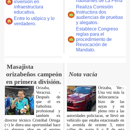
habitantes de La Perla
inversión en
infraestructura
Realiza Comisión
educativa.
Instructora dos
audiencias de pruebas
Entre lo utópico y lo
y alegatos.
verdadero.
Establece Congreso
reglas para el
procedimiento de
Revocación de
Mandato.
Masajista
orizabeños campeón
Nota vacía
en primera división.
Orizaba,
Orizaba, Ver.-
Veracruz. -
Una vez más la
Después de
delincuencia
que el ex
hizo de las
futbolista
suyas y en
profesional y
pleno reto a las
también ex
autoridades policiacas, se llevó un
director técnico Cristóbal Ortega
vehículo que estaba estacionado en
(+) le diera una oportunidad hace
la avenida de oriente 3, entre
ya algunos años en el equipo
calles de norte 6 y 8 de esta