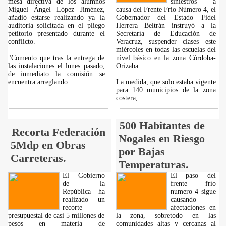
mesa directiva de los alumnos
siniestros a
Miguel Ángel López Jiménez,
causa del Frente Frío Número 4, el
añadió estarse realizando ya la
Gobernador del Estado Fidel
auditoria solicitada en el pliego
Herrera Beltrán instruyó a la
petitorio presentado durante el
Secretaría de Educación de
conflicto.
Veracruz, suspender clases este
miércoles en todas las escuelas del
"Comento que tras la entrega de
nivel básico en la zona Córdoba-
las instalaciones el lunes pasado,
Orizaba
de inmediato la comisión se
encuentra arreglando
La medida, que solo estaba vigente
...
para 140 municipios de la zona
costera,
...
500 Habitantes de
Recorta Federación
Nogales en Riesgo
5Mdp en Obras
por Bajas
Carreteras.
Temperaturas.
El Gobierno
El paso del
de la
frente frío
República ha
numero 4 sigue
realizado un
causando
recorte
afectaciones en
presupuestal de casi 5 millones de
la zona, sobretodo en las
pesos en materia de
comunidades altas y cercanas al