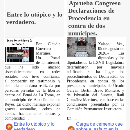
Aprueba Congreso
Declaraciones de
Entre lo utópico y lo
Procedencia en
verdadero.
contra de dos
munícipes.
Por Claudia
Xalapa, Ver.,
Guerrero
05 de agosto de
Martínez.
2026.- Las
​Un Portal
diputadas y los
de la Internet,
diputados de la LXVII Legislatura
que ha sido atacado
determinaron por mayoría
sistemáticamente en redes
calificada si ha lugar los
sociales, nos tuvo confianza,
procedimientos de Declaración de
al compartir un testimonio y
Procedencia en contra de los
denuncia ciudadana realizada por
presidentes municipales de Úrsulo
personas privadas de la libertad
Galván, Bertín Bravo Montero, y
dentro del Penal de La Toma, en
de Ixhuatlán del Sureste, Raúl
el municipio de Amatlán de los
González Martínez, con base en las
Reyes. En dicho mensaje exponen
conclusiones presentadas por la
graves anomalías, cobro de
Comisión Permanente Instructora.
cuotas, hacinamiento, abusos y
complicidad
En
...
...
Entre lo utópico y lo
Carga de cemento cae
verdadero..
sobre el asfalto en la