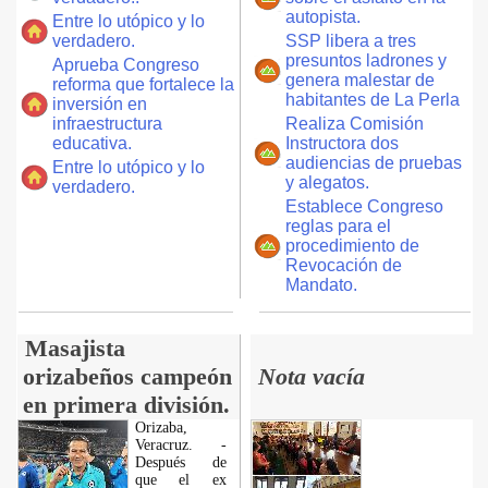
autopista.
Entre lo utópico y lo
verdadero.
SSP libera a tres
presuntos ladrones y
Aprueba Congreso
genera malestar de
reforma que fortalece la
habitantes de La Perla
inversión en
infraestructura
Realiza Comisión
educativa.
Instructora dos
audiencias de pruebas
Entre lo utópico y lo
y alegatos.
verdadero.
Establece Congreso
reglas para el
procedimiento de
Revocación de
Mandato.
Masajista
orizabeños campeón
Nota vacía
en primera división.
Orizaba,
Veracruz. -
Después de
que el ex