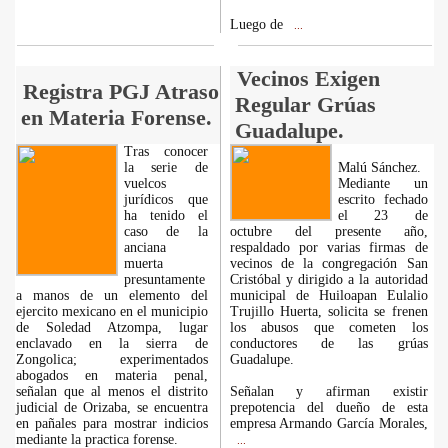
Luego de
...
Vecinos Exigen
Registra PGJ Atraso
Regular Grúas
en Materia Forense.
Guadalupe.
Tras conocer
la serie de
Malú Sánchez.
vuelcos
Mediante un
jurídicos que
escrito fechado
ha tenido el
el 23 de
caso de la
octubre del presente año,
anciana
respaldado por varias firmas de
muerta
vecinos de la congregación San
presuntamente
Cristóbal y dirigido a la autoridad
a manos de un elemento del
municipal de Huiloapan Eulalio
ejercito mexicano en el municipio
Trujillo Huerta, solicita se frenen
de Soledad Atzompa, lugar
los abusos que cometen los
enclavado en la sierra de
conductores de las grúas
Zongolica; experimentados
Guadalupe.
abogados en materia penal,
señalan que al menos el distrito
Señalan y afirman existir
judicial de Orizaba, se encuentra
prepotencia del dueño de esta
en pañales para mostrar indicios
empresa Armando García Morales,
mediante la practica forense.
...