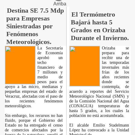
Arriba
Destina SE 7.5 Mdp
El Termómetro
para Empresas
Bajará hasta 5
Siniestradas por
Grados en Orizaba
Fenómenos
Durante el Invierno.
Meteorológicos.
La Secretaría
Orizaba se
de Economía
prepara para
aprobó un
recibir una de
techo
las temporadas
financiero de
invernales más
7 millones y
frías de los
medio de
años recientes
pesos para el
donde se
apoyo a las micro, medianas y
contempla, de
pequeñas empresas del estado de
acuerdo a reportes del Servicio
Veracruz, afectadas con el paso de
Meteorológico Nacional (SMN) y
los recientes fenómenos
de la Comisión Nacional del Agua
meteorológicos.
(CONAGUA) temperaturas de
hasta 5 grados, a los cuales la
Sin embargo, los recursos no han
población no está acostumbrada.
fluido, porque el Gobierno del
Estado no ha entregado el censo
El alcalde Emilio Stadelmann
de comercios afectados por la
López ha convocado a la Unidad
fuerza de la naturaleza, reveló el
Municipal de