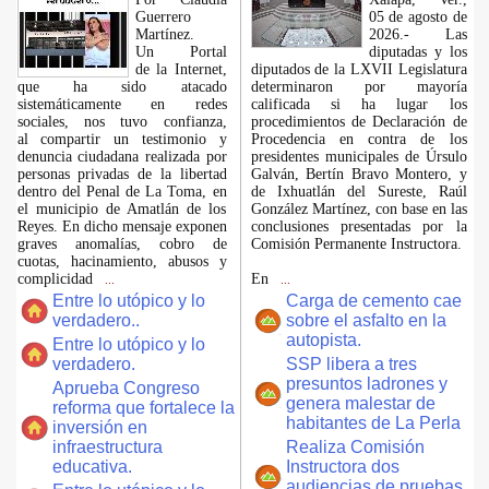
Guerrero
05 de agosto de
Martínez.
2026.- Las
​Un Portal
diputadas y los
de la Internet,
diputados de la LXVII Legislatura
que ha sido atacado
determinaron por mayoría
sistemáticamente en redes
calificada si ha lugar los
sociales, nos tuvo confianza,
procedimientos de Declaración de
al compartir un testimonio y
Procedencia en contra de los
denuncia ciudadana realizada por
presidentes municipales de Úrsulo
personas privadas de la libertad
Galván, Bertín Bravo Montero, y
dentro del Penal de La Toma, en
de Ixhuatlán del Sureste, Raúl
el municipio de Amatlán de los
González Martínez, con base en las
Reyes. En dicho mensaje exponen
conclusiones presentadas por la
graves anomalías, cobro de
Comisión Permanente Instructora.
cuotas, hacinamiento, abusos y
complicidad
En
...
...
Entre lo utópico y lo
Carga de cemento cae
verdadero..
sobre el asfalto en la
autopista.
Entre lo utópico y lo
verdadero.
SSP libera a tres
presuntos ladrones y
Aprueba Congreso
genera malestar de
reforma que fortalece la
habitantes de La Perla
inversión en
infraestructura
Realiza Comisión
educativa.
Instructora dos
audiencias de pruebas