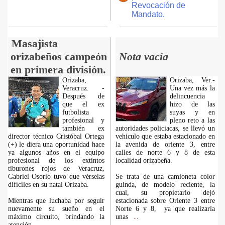
Revocación de
Mandato.
Masajista
orizabeños campeón
Nota vacía
en primera división.
Orizaba,
Orizaba, Ver.-
Veracruz. -
Una vez más la
Después de
delincuencia
que el ex
hizo de las
futbolista
suyas y en
profesional y
pleno reto a las
también ex
autoridades policiacas, se llevó un
director técnico Cristóbal Ortega
vehículo que estaba estacionado en
(+) le diera una oportunidad hace
la avenida de oriente 3, entre
ya algunos años en el equipo
calles de norte 6 y 8 de esta
profesional de los extintos
localidad orizabeña.
tiburones rojos de Veracruz,
Gabriel Osorio tuvo que vérselas
Se trata de una camioneta color
difíciles en su natal Orizaba.
guinda, de modelo reciente, la
cual, su propietario dejó
Mientras que luchaba por seguir
estacionada sobre Oriente 3 entre
nuevamente su sueño en el
Norte 6 y 8, ya que realizaría
máximo circuito, brindando la
unas
...
atención