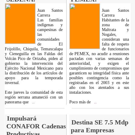
Juan Santos
Juan Santos
Carrera
Carrera
Las familias
Habitantes de la
indígenas y
zona de
campesinas de
Maltrata y
las
Nogales,
comunidades
consideran una
de El
falta de respeto
Frijolillo, Chiquila, Temaxcalapa
de funcionarios
y Cieneguilla en las Faldas del
de PEMEX, no acudir a reuniones
Volcán Pico de Orizaba, piden al
pactadas con varias semanas de
gobierno la intervención del
anterioridad, y exigen el
Ejército Nacional Mexicano para
cumplimiento de compromisos que
la distribución de los artículos de
garanticen su integridad física ante
apoyo para la temporada
posibles contingencia como la
invernal.
registradas en el 2003 y en este
año con los atentados a sus
Este jueves la comunidad de esta
instalaciones.
región serrana amaneció con un
panorama que
Poco más de
...
...
Impulsará
Destina SE 7.5 Mdp
CONAFOR Cadenas
para Empresas
Productivas