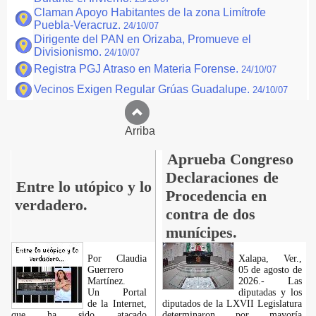
Claman Apoyo Habitantes de la zona Limítrofe
Puebla-Veracruz.
24/10/07
Dirigente del PAN en Orizaba, Promueve el
Divisionismo.
24/10/07
Registra PGJ Atraso en Materia Forense.
24/10/07
Vecinos Exigen Regular Grúas Guadalupe.
24/10/07
Arriba
Aprueba Congreso
Declaraciones de
Entre lo utópico y lo
Procedencia en
verdadero.
contra de dos
munícipes.
Por Claudia
Xalapa, Ver.,
Guerrero
05 de agosto de
Martínez.
2026.- Las
​Un Portal
diputadas y los
de la Internet,
diputados de la LXVII Legislatura
que ha sido atacado
determinaron por mayoría