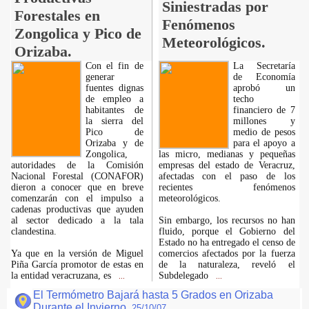
Siniestradas por
Forestales en
Fenómenos
Zongolica y Pico de
Meteorológicos.
Orizaba.
Con el fin de
La Secretaría
generar
de Economía
fuentes dignas
aprobó un
de empleo a
techo
habitantes de
financiero de 7
la sierra del
millones y
Pico de
medio de pesos
Orizaba y de
para el apoyo a
Zongolica,
las micro, medianas y pequeñas
autoridades de la Comisión
empresas del estado de Veracruz,
Nacional Forestal (CONAFOR)
afectadas con el paso de los
dieron a conocer que en breve
recientes fenómenos
comenzarán con el impulso a
meteorológicos.
cadenas productivas que ayuden
al sector dedicado a la tala
Sin embargo, los recursos no han
clandestina.
fluido, porque el Gobierno del
Estado no ha entregado el censo de
Ya que en la versión de Miguel
comercios afectados por la fuerza
Piña García promotor de estas en
de la naturaleza, reveló el
la entidad veracruzana, es
Subdelegado
...
...
El Termómetro Bajará hasta 5 Grados en Orizaba
Durante el Invierno.
25/10/07