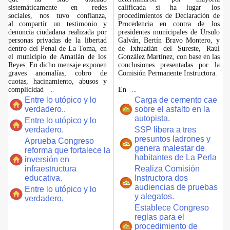
sistemáticamente en redes
calificada si ha lugar los
sociales, nos tuvo confianza,
procedimientos de Declaración de
al compartir un testimonio y
Procedencia en contra de los
denuncia ciudadana realizada por
presidentes municipales de Úrsulo
personas privadas de la libertad
Galván, Bertín Bravo Montero, y
dentro del Penal de La Toma, en
de Ixhuatlán del Sureste, Raúl
el municipio de Amatlán de los
González Martínez, con base en las
Reyes. En dicho mensaje exponen
conclusiones presentadas por la
graves anomalías, cobro de
Comisión Permanente Instructora.
cuotas, hacinamiento, abusos y
complicidad
En
...
...
Entre lo utópico y lo
Carga de cemento cae
verdadero..
sobre el asfalto en la
autopista.
Entre lo utópico y lo
verdadero.
SSP libera a tres
presuntos ladrones y
Aprueba Congreso
genera malestar de
reforma que fortalece la
habitantes de La Perla
inversión en
infraestructura
Realiza Comisión
educativa.
Instructora dos
audiencias de pruebas
Entre lo utópico y lo
y alegatos.
verdadero.
Establece Congreso
reglas para el
procedimiento de