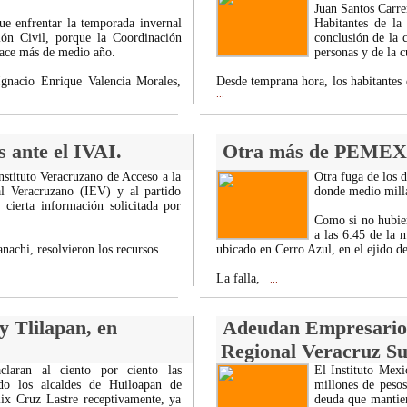
Juan Santos Carre
ue enfrentar la temporada invernal
Habitantes de la
ción Civil, porque la Coordinación
conclusión de la 
hace más de medio año.
personas y de la c
Ignacio Enrique Valencia Morales,
Desde temprana hora, los habitantes 
...
 ante el IVAI.
Otra más de PEMEX
nstituto Veracruzano de Acceso a la
Otra fuga de los 
al Veracruzano (IEV) y al partido
donde medio milla
cierta información solicitada por
Como si no hubier
a las 6:45 de la 
nachi, resolvieron los recursos
ubicado en Cerro Azul, en el ejido de
...
La falla,
...
 Tlilapan, en
Adeudan Empresarios
Regional Veracruz Su
laran al ciento por ciento las
El Instituto Mex
do los alcaldes de Huiloapan de
millones de peso
ix Cruz Lastre receptivamente, ya
deuda que mantiene