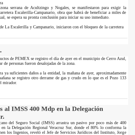
ra
 zona serrana de Acultzingo y Nogales, se manifestaron para exigir la
carretera Escalerilla-Campanario, obra que habrá de beneficiar a miles de
ual, se espera su pronta conclusión para iniciar su uso inmediato.
de La Escalerilla y Campanario, iniciaron con el bloqueo de la carretera
.
ductos de PEMEX se registro el día de ayer en el municipio de Cerro Azul,
r de personas fueron desalojadas de la zona.
a ya suficientes daños a la entidad, la mañana de ayer, aproximadamente
mañana se registro otro derrame de gas y crudo en lo que es el Pozo 133
l mirador.
 al IMSS 400 Mdp en la Delegación
r.
icano del Seguro Social (IMSS) arrastra un pasivo por poco más de 400
s en la Delegación Regional Veracruz Sur, donde el 80% lo conforma la
n los Ingenios, reveló el Jefe de Servicios Jurídicos del Instituto, Jorge