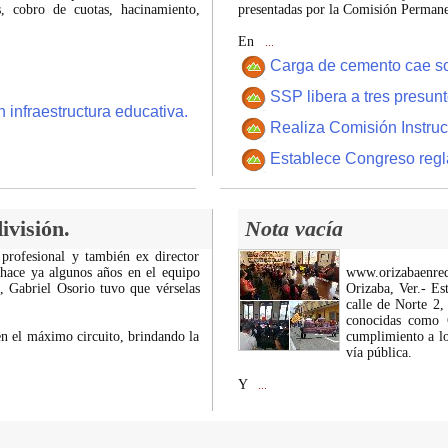
 cobro de cuotas, hacinamiento,
presentadas por la Comisión Permanen
En
...
Carga de cemento cae sobr
SSP libera a tres presun
 infraestructura educativa.
Realiza Comisión Instruc
Establece Congreso regl
ivisión.
Nota vacía
 profesional y también ex director
 hace ya algunos años en el equipo
www.orizabaenre
z, Gabriel Osorio tuvo que vérselas
Orizaba, Ver.- Es
calle de Norte 2,
conocidas como C
n el máximo circuito, brindando la
cumplimiento a lo
vía pública.
Y
...