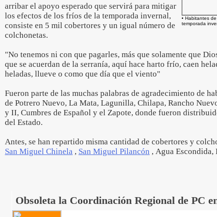
arribar el apoyo esperado que servirá para mitigar
los efectos de los fríos de la temporada invernal,
• Habitantes de
consiste en 5 mil cobertores y un igual número de
temporada inver
colchonetas.
"No tenemos ni con que pagarles, más que solamente que Dios 
que se acuerdan de la serranía, aquí hace harto frío, caen hel
heladas, llueve o como que día que el viento"
Fueron parte de las muchas palabras de agradecimiento de ha
de Potrero Nuevo, La Mata, Lagunilla, Chilapa, Rancho Nuevo
y II, Cumbres de Español y el Zapote, donde fueron distribui
del Estado.
Antes, se han repartido misma cantidad de cobertores y colc
San Miguel Chinela
,
San Miguel Pilancón
, Agua Escondida, El
Obsoleta la Coordinación Regional de PC en