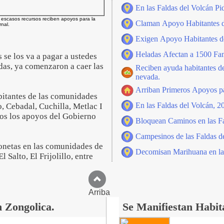
En las Faldas del Volcán P
 escasos recursos reciben apoyos para la
Claman Apoyo Habitantes de
nal.
Exigen Apoyo Habitantes de
Heladas Afectan a 1500 Fami
se los va a pagar a ustedes
adas, ya comenzaron a caer las
Reciben ayuda habitantes de
nevada.
Arriban Primeros Apoyos pa
bitantes de las comunidades
En las Faldas del Volcán, 20
, Cebadal, Cuchilla, Metlac I
dos los apoyos del Gobierno
Bloquean Caminos en las Fa
Campesinos de las Faldas d
honetas en las comunidades de
Decomisan Marihuana en las
 Salto, El Frijolillo, entre
Arriba
 Zongolica.
Se Manifiestan Habit