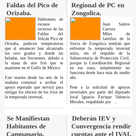
Faldas del Pico de
Regional de PC en
Orizaba.
Zongolica.
Habitantes de
escasos
Juan Santos
recursos de las
Carrera
Faldas del
Miles de
Volcán Pico de
familias de la
Orizaba, padecen temperaturas
Sierra de Zongolica tendrán que
que al amanecer han alcanzado
enfrentar la temporada invernal
los cero grados y donde las
solos, sin el respaldo de la
heladas, son frecuentes, debido a
Subsecretaría de Protección Civil,
la masa de aire frío que se
porque la Coordinación Regional
mantiene en el Golfo de México.
en esa zona, simplemente no
funciona desde hace más de medio
Este martes desde las seis de la
año.
mañana comenzó a arribar el
apoyo esperado que servirá para
Pese a la solicitud de apoyos
mitigar los efectos de los fríos de
invernales por parte del diputado
la temporada invernal,
local Ignacio Enrique Valencia
...
Morales, respaldado por
...
Se Manifiestan
Deberán IEV y
Habitantes de
Convergencia rendir
Campanario.
cuentas ante el IVAI.