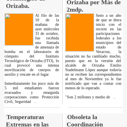
Orizaba por Más de
Orizaba.
2mdp.
Al filo de las
Justo a un año
10 de la
de que se diera
mañana de
inicio con el
ayer miércoles
recorte en las
31 de octubre,
participaciones
fue recibida
federales a los
una llamada
municipios del
de amenaza de
estado de
bomba en el laboratorio de
Veracruz, la
cómputo del Instituto
situación no ha cambiado mucho,
Tecnológico de Orizaba (ITO), lo
puesto que en la versión del
cual provocó una intensa
alcalde de Orizaba Emilio
movilización de cuerpos de
Stadelmann López aunque todavía
auxilio y rescate en el lugar.
no se reciben las correspondientes
al mes de Noviembre ya le fue
Inmediatamente los poco más de
notificado que van a contar con
5 mil estudiantes fueron
menos de lo esperado.
evacuados y enseguida
corporaciones como Protección
"Son 2 millones y medio de
...
Civil, Seguridad
...
Temperaturas
Obsoleta la
Extremas en las
Coordinación