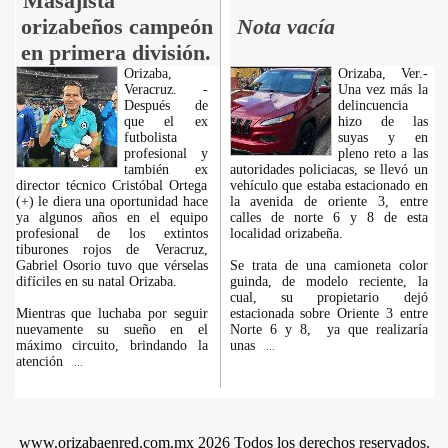
Masajista
orizabeños campeón
Nota vacía
en primera división.
Orizaba,
Orizaba, Ver.-
Veracruz. -
Una vez más la
Después de
delincuencia
que el ex
hizo de las
futbolista
suyas y en
profesional y
pleno reto a las
también ex
autoridades policiacas, se llevó un
director técnico Cristóbal Ortega
vehículo que estaba estacionado en
(+) le diera una oportunidad hace
la avenida de oriente 3, entre
ya algunos años en el equipo
calles de norte 6 y 8 de esta
profesional de los extintos
localidad orizabeña.
tiburones rojos de Veracruz,
Gabriel Osorio tuvo que vérselas
Se trata de una camioneta color
difíciles en su natal Orizaba.
guinda, de modelo reciente, la
cual, su propietario dejó
Mientras que luchaba por seguir
estacionada sobre Oriente 3 entre
nuevamente su sueño en el
Norte 6 y 8, ya que realizaría
máximo circuito, brindando la
unas
...
atención
...
www.orizabaenred.com.mx 2026 Todos los derechos reservados.