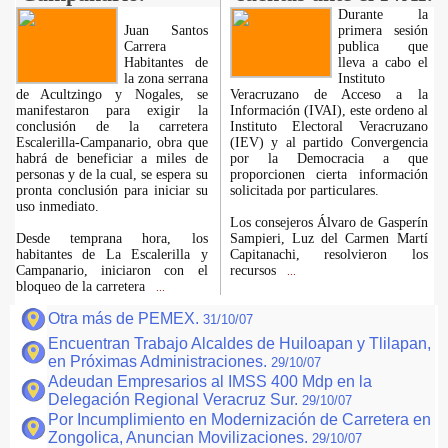
Durante la
Juan Santos
primera sesión
Carrera
publica que
Habitantes de
lleva a cabo el
la zona serrana
Instituto
de Acultzingo y Nogales, se
Veracruzano de Acceso a la
manifestaron para exigir la
Información (IVAI), este ordeno al
conclusión de la carretera
Instituto Electoral Veracruzano
Escalerilla-Campanario, obra que
(IEV) y al partido Convergencia
habrá de beneficiar a miles de
por la Democracia a que
personas y de la cual, se espera su
proporcionen cierta información
pronta conclusión para iniciar su
solicitada por particulares.
uso inmediato.
Los consejeros Álvaro de Gasperín
Desde temprana hora, los
Sampieri, Luz del Carmen Martí
habitantes de La Escalerilla y
Capitanachi, resolvieron los
Campanario, iniciaron con el
recursos
...
bloqueo de la carretera
...
Otra más de PEMEX.
31/10/07
Encuentran Trabajo Alcaldes de Huiloapan y Tlilapan,
en Próximas Administraciones.
29/10/07
Adeudan Empresarios al IMSS 400 Mdp en la
Delegación Regional Veracruz Sur.
29/10/07
Por Incumplimiento en Modernización de Carretera en
Zongolica, Anuncian Movilizaciones.
29/10/07