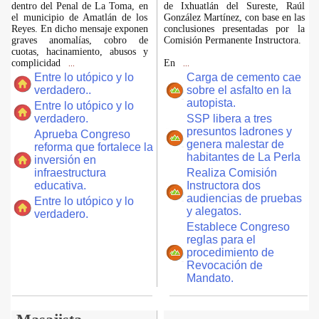
dentro del Penal de La Toma, en
de Ixhuatlán del Sureste, Raúl
el municipio de Amatlán de los
González Martínez, con base en las
Reyes. En dicho mensaje exponen
conclusiones presentadas por la
graves anomalías, cobro de
Comisión Permanente Instructora.
cuotas, hacinamiento, abusos y
complicidad
En
...
...
Entre lo utópico y lo
Carga de cemento cae
verdadero..
sobre el asfalto en la
autopista.
Entre lo utópico y lo
verdadero.
SSP libera a tres
presuntos ladrones y
Aprueba Congreso
genera malestar de
reforma que fortalece la
habitantes de La Perla
inversión en
infraestructura
Realiza Comisión
educativa.
Instructora dos
audiencias de pruebas
Entre lo utópico y lo
y alegatos.
verdadero.
Establece Congreso
reglas para el
procedimiento de
Revocación de
Mandato.