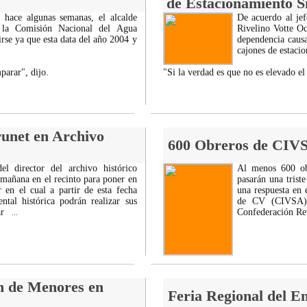
de Estacionamiento S
a hace algunas semanas, el alcalde
De acuerdo al jef
 la Comisión Nacional del Agua
Rivelino Votte O
se ya que esta data del año 2004 y
dependencia causa
.
cajones de estacio
parar", dijo.
"Si la verdad es que no es elevado e
unet en Archivo
600 Obreros de CIV
l director del archivo histórico
Al menos 600 ob
 mañana en el recinto para poner en
pasarán una trist
 en el cual a partir de esta fecha
una respuesta en 
ntal histórica podrán realizar sus
de CV (CIVSA) r
ar
Confederación Re
...
ón de Menores en
Feria Regional del 