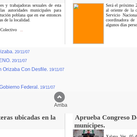
s y trabajadoras sexuales de esta
Será el próximo 
as autoridades municipales para
al oriente de la
titución poblana que en ese entonces
Servicio Nacion
s de la localidad.
coordinadora de 
algunos días pers
l Colectivo
...
rizaba.
20/11/07
ERENO.
20/11/07
 Orizaba Con Desfile.
19/11/07
Gobierno Federal.
19/11/07
Arriba
eras ubicadas en la
Aprueba Congreso Dec
munícipes.
Xalapa, Ver., 05 