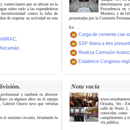
 y comerciantes que se ubican en la
determinaron por
ngan sobre todo a las expendedoras
Procedencia en c
 inconformidad contra la falta de
Montero, y de Ixh
os de respetar su actividad en esta
presentadas por la Comisión Permanen
En
...
Carga de cemento cae sobr
CANIRAC.
SSP libera a tres presun
 Chocamán.
Realiza Comisión Instruc
Establece Congreso regl
ivisión.
Nota vacía
 profesional y también ex director
 hace ya algunos años en el equipo
www.orizabaenre
z, Gabriel Osorio tuvo que vérselas
Orizaba, Ver.- Es
calle de Norte 2,
conocidas como C
n el máximo circuito, brindando la
cumplimiento a lo
vía pública.