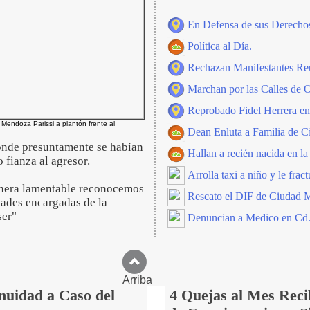
En Defensa de sus Derechos
Política al Día.
Rechazan Manifestantes Re
Marchan por las Calles de 
Reprobado Fidel Herrera en
Mendoza Parissi a plantón frente al
Dean Enluta a Familia de 
donde presuntamente se habían
Hallan a recién nacida en la
 fianza al agresor.
Arrolla taxi a niño y le frac
manera lamentable reconocemos
Rescato el DIF de Ciudad 
dades encargadas de la
ser"
Denuncian a Medico en Cd
Arriba
nuidad a Caso del
4 Quejas al Mes Reci