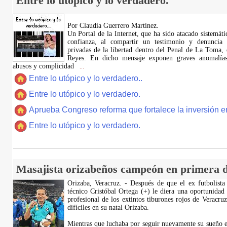
Entre lo utópico y lo verdadero.
Por Claudia Guerrero Martínez.
​Un Portal de la Internet, que ha sido atacado sistemát
confianza, al compartir un testimonio y denuncia 
privadas de la libertad dentro del Penal de La Toma,
Reyes. En dicho mensaje exponen graves anomalías,
abusos y complicidad
...
Entre lo utópico y lo verdadero..
Entre lo utópico y lo verdadero.
Aprueba Congreso reforma que fortalece la inversión en
Entre lo utópico y lo verdadero.
Masajista orizabeños campeón en primera d
Orizaba, Veracruz. - Después de que el ex futbolista
técnico Cristóbal Ortega (+) le diera una oportunidad
profesional de los extintos tiburones rojos de Veracru
difíciles en su natal Orizaba.
Mientras que luchaba por seguir nuevamente su sueño e