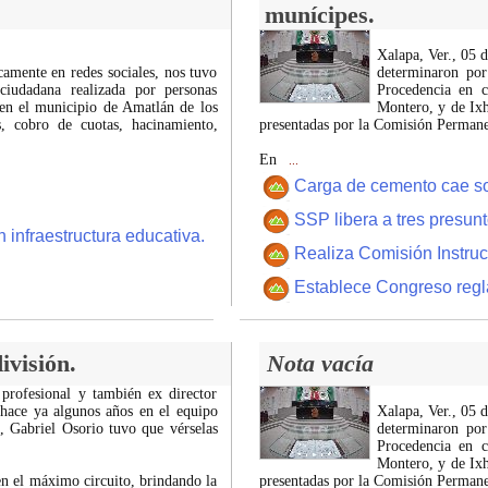
munícipes.
Xalapa, Ver., 05 
icamente en redes sociales, nos tuvo
determinaron por
ciudadana realizada por personas
Procedencia en c
 en el municipio de Amatlán de los
Montero, y de Ixh
 cobro de cuotas, hacinamiento,
presentadas por la Comisión Permanen
En
...
Carga de cemento cae sobr
SSP libera a tres presun
 infraestructura educativa.
Realiza Comisión Instruc
Establece Congreso regl
ivisión.
Nota vacía
 profesional y también ex director
 hace ya algunos años en el equipo
Xalapa, Ver., 05 
z, Gabriel Osorio tuvo que vérselas
determinaron por
Procedencia en c
Montero, y de Ixh
n el máximo circuito, brindando la
presentadas por la Comisión Permanen