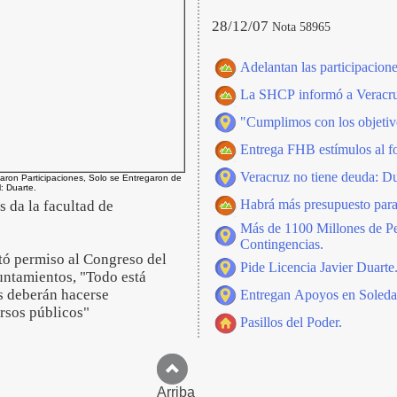
28/12/07
Nota 58965
Adelantan las participacione
La SHCP informó a Veracruz
"Cumplimos con los objetivo
Entrega FHB estímulos al fo
Veracruz no tiene deuda: Du
aron Participaciones, Solo se Entregaron de
: Duarte.
Habrá más presupuesto para
s da la facultad de
Más de 1100 Millones de P
Contingencias.
itó permiso al Congreso del
Pide Licencia Javier Duarte
yuntamientos, "Todo está
es deberán hacerse
Entregan Apoyos en Soled
rsos públicos"
Pasillos del Poder.
Arriba