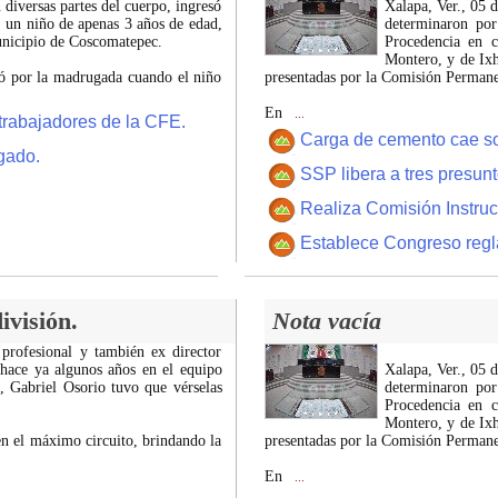
 diversas partes del cuerpo, ingresó
Xalapa, Ver., 05 
, un niño de apenas 3 años de edad,
determinaron por
municipio de Coscomatepec.
Procedencia en c
Montero, y de Ixh
tró por la madrugada cuando el niño
presentadas por la Comisión Permanen
En
...
trabajadores de la CFE.
Carga de cemento cae sobr
gado.
SSP libera a tres presun
Realiza Comisión Instruc
Establece Congreso regl
ivisión.
Nota vacía
 profesional y también ex director
 hace ya algunos años en el equipo
Xalapa, Ver., 05 
z, Gabriel Osorio tuvo que vérselas
determinaron por
Procedencia en c
Montero, y de Ixh
n el máximo circuito, brindando la
presentadas por la Comisión Permanen
En
...