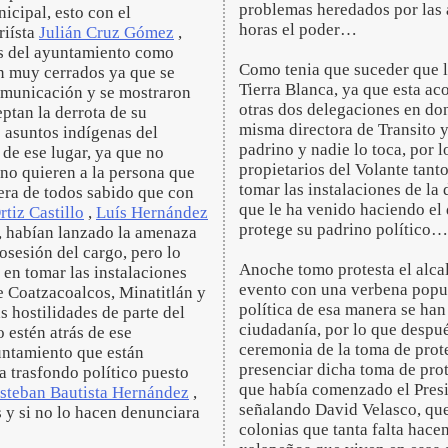
problemas heredados por las 
icipal, esto con el
horas el poder…
riísta
Julián Cruz Gómez
,
es del ayuntamiento como
Como tenia que suceder que la
án muy cerrados ya que se
Tierra Blanca, ya que esta ac
comunicación y se mostraron
otras dos delegaciones en don
ptan la derrota de su
misma directora de Transito y
e asuntos indígenas del
padrino y nadie lo toca, por 
de ese lugar, ya que no
propietarios del Volante tant
 no quieren a la persona que
tomar las instalaciones de la 
era de todos sabido que con
que le ha venido haciendo el 
tiz Castillo
,
Luís Hernández
protege su padrino político…
, habían lanzado la amenaza
osesión del cargo, pero lo
Anoche tomo protesta el alca
 en tomar las instalaciones
evento con una verbena popula
e Coatzacoalcos, Minatitlán y
política de esa manera se han 
 hostilidades de parte del
ciudadanía, por lo que despué
 estén atrás de ese
ceremonia de la toma de protes
untamiento que están
presenciar dicha toma de prot
a trasfondo político puesto
que había comenzado el Pres
steban Bautista Hernández
,
señalando David Velasco, que 
s y si no lo hacen denunciara
colonias que tanta falta hace