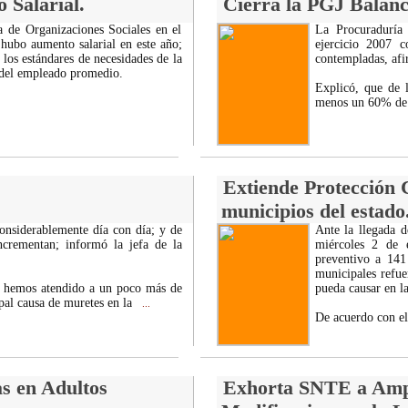
 Salarial.
Cierra la PGJ Balanc
a de Organizaciones Sociales en el
La Procuraduría 
 hubo aumento salarial en este año;
ejercicio 2007 c
 los estándares de necesidades de la
contempladas, afi
o del empleado promedio.
Explicó, que de l
menos un 60% de l
Extiende Protección C
municipios del estado
considerablemente día con día; y de
Ante la llegada d
incrementan; informó la jefa de la
miércoles 2 de e
preventivo a 141
municipales refu
7 hemos atendido a un poco más de
pueda causar en la
pal causa de muretes en la
...
De acuerdo con e
s en Adultos
Exhorta SNTE a Ampa