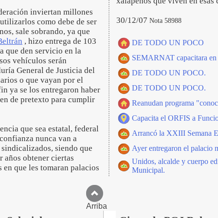
xalapeños que viven en esas c
deración inviertan millones
30/12/07
Nota 58988
 utilizarlos como debe de ser
anos, sale sobrando, ya que
Beltrán
, hizo entrega de 103
DE TODO UN POCO
a que den servicio en la
SEMARNAT capacitara en ges
esos vehículos serán
uría General de Justicia del
DE TODO UN POCO.
narios o que vayan por el
DE TODO UN POCO.
in ya se los entregaron haber
nen de pretexto para cumplir
Reanudan programa "conoce 
Capacita el ORFIS a Funcio
ncia que sea estatal, federal
Arrancó la XXIII Semana Es
 confianza nunca van a
 sindicalizados, siendo que
Ayer entregaron el palacio 
r años obtener ciertas
Unidos, alcalde y cuerpo ed
s en que les tomaran palacios
Municipal.
Arriba