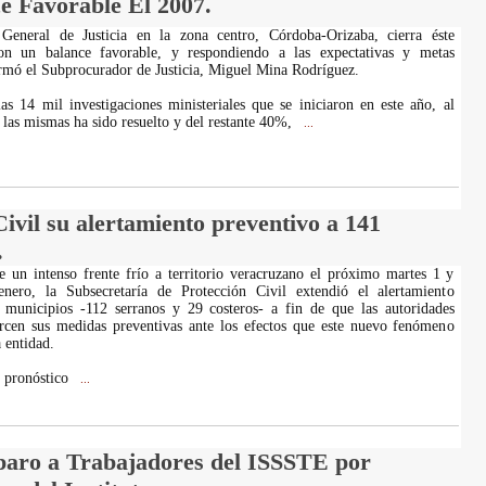
e Favorable El 2007.
General de Justicia en la zona centro, Córdoba-Orizaba, cierra éste
on un balance favorable, y respondiendo a las expectativas y metas
rmó el Subprocurador de Justicia, Miguel Mina Rodríguez.
as 14 mil investigaciones ministeriales que se iniciaron en este año, al
as mismas ha sido resuelto y del restante 40%,
...
ivil su alertamiento preventivo a 141
.
e un intenso frente frío a territorio veracruzano el próximo martes 1 y
nero, la Subsecretaría de Protección Civil extendió el alertamiento
 municipios -112 serranos y 29 costeros- a fin de que las autoridades
ercen sus medidas preventivas ante los efectos que este nuevo fenómeno
 entidad.
l pronóstico
...
ro a Trabajadores del ISSSTE por