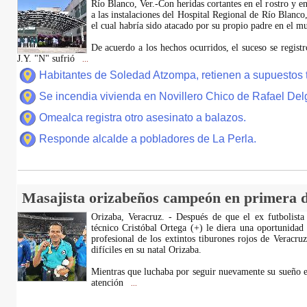
Río Blanco, Ver.-Con heridas cortantes en el rostro y en
a las instalaciones del Hospital Regional de Río Blanco
el cual habría sido atacado por su propio padre en el 
De acuerdo a los hechos ocurridos, el suceso se regis
J.Y. "N" sufrió
...
Habitantes de Soledad Atzompa, retienen a supuestos 
Se incendia vivienda en Novillero Chico de Rafael Del
Omealca registra otro asesinato a balazos.
Responde alcalde a pobladores de La Perla.
Masajista orizabeños campeón en primera d
Orizaba, Veracruz. - Después de que el ex futbolista
técnico Cristóbal Ortega (+) le diera una oportunidad
profesional de los extintos tiburones rojos de Veracru
difíciles en su natal Orizaba.
Mientras que luchaba por seguir nuevamente su sueño e
atención
...