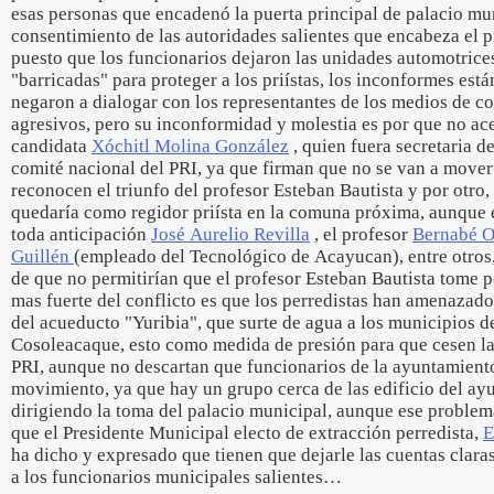
esas personas que encadenó la puerta principal de palacio mun
consentimiento de las autoridades salientes que encabeza el p
puesto que los funcionarios dejaron las unidades automotric
"barricadas" para proteger a los priístas, los inconformes est
negaron a dialogar con los representantes de los medios de 
agresivos, pero su inconformidad y molestia es por que no ace
candidata
Xóchitl Molina González
, quien fuera secretaria d
comité nacional del PRI, ya que firman que no se van a mover 
reconocen el triunfo del profesor Esteban Bautista y por otro,
quedaría como regidor priísta en la comuna próxima, aunque 
toda anticipación
José Aurelio Revilla
, el profesor
Bernabé Or
Guillén
(empleado del Tecnológico de Acayucan), entre otros
de que no permitirían que el profesor Esteban Bautista tome p
mas fuerte del conflicto es que los perredistas han amenazado
del acueducto "Yuribia", que surte de agua a los municipios d
Cosoleacaque, esto como medida de presión para que cesen las
PRI, aunque no descartan que funcionarios de la ayuntamiento
movimiento, ya que hay un grupo cerca de las edificio del ay
dirigiendo la toma del palacio municipal, aunque ese problem
que el Presidente Municipal electo de extracción perredista,
E
ha dicho y expresado que tienen que dejarle las cuentas clara
a los funcionarios municipales salientes…