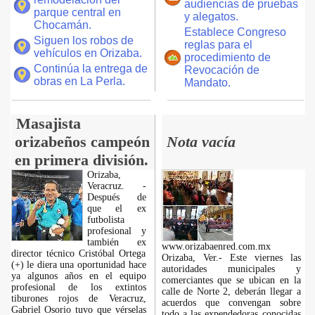
audiencias de pruebas
parque central en
y alegatos.
Chocamán.
Establece Congreso
Siguen los robos de
reglas para el
vehículos en Orizaba.
procedimiento de
Continúa la entrega de
Revocación de
obras en La Perla.
Mandato.
Masajista
orizabeños campeón
Nota vacía
en primera división.
Orizaba,
Veracruz. -
Después de
que el ex
futbolista
profesional y
también ex
www.orizabaenred.com.mx
director técnico Cristóbal Ortega
Orizaba, Ver.- Este viernes las
(+) le diera una oportunidad hace
autoridades municipales y
ya algunos años en el equipo
comerciantes que se ubican en la
profesional de los extintos
calle de Norte 2, deberán llegar a
tiburones rojos de Veracruz,
acuerdos que convengan sobre
Gabriel Osorio tuvo que vérselas
todo a las expendedoras conocidas