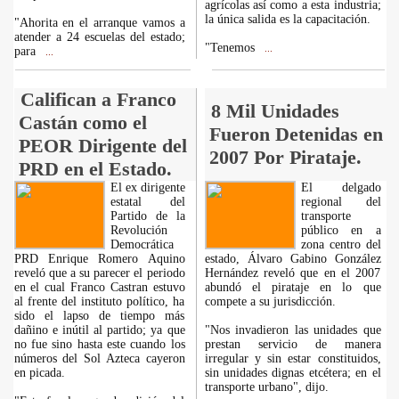
agrícolas así como a esta industria;
la única salida es la capacitación.
"Ahorita en el arranque vamos a
atender a 24 escuelas del estado;
"Tenemos
...
para
...
Califican a Franco
8 Mil Unidades
Castán como el
Fueron Detenidas en
PEOR Dirigente del
2007 Por Pirataje.
PRD en el Estado.
El ex dirigente
El delgado
estatal del
regional del
Partido de la
transporte
Revolución
público en a
Democrática
zona centro del
PRD Enrique Romero Aquino
estado, Álvaro Gabino González
reveló que a su parecer el periodo
Hernández reveló que en el 2007
en el cual Franco Castran estuvo
abundó el pirataje en lo que
al frente del instituto político, ha
compete a su jurisdicción.
sido el lapso de tiempo más
dañino e inútil al partido; ya que
"Nos invadieron las unidades que
no fue sino hasta este cuando los
prestan servicio de manera
números del Sol Azteca cayeron
irregular y sin estar constituidos,
en picada.
sin unidades dignas etcétera; en el
transporte urbano", dijo.