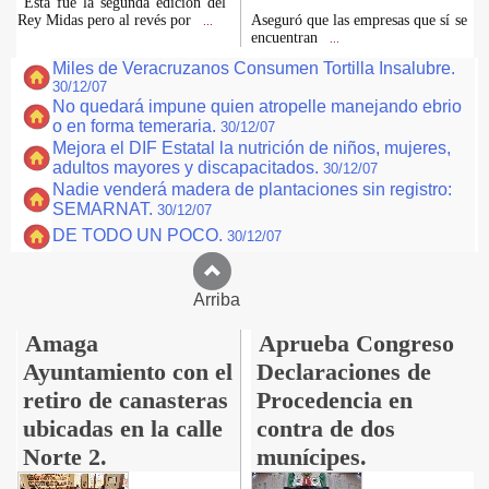
"Esta fue la segunda edición del
Rey Midas pero al revés por
Aseguró que las empresas que sí se
...
encuentran
...
Miles de Veracruzanos Consumen Tortilla Insalubre.
30/12/07
No quedará impune quien atropelle manejando ebrio
o en forma temeraria.
30/12/07
Mejora el DIF Estatal la nutrición de niños, mujeres,
adultos mayores y discapacitados.
30/12/07
Nadie venderá madera de plantaciones sin registro:
SEMARNAT.
30/12/07
DE TODO UN POCO.
30/12/07
Arriba
Amaga
Aprueba Congreso
Ayuntamiento con el
Declaraciones de
retiro de canasteras
Procedencia en
ubicadas en la calle
contra de dos
Norte 2.
munícipes.