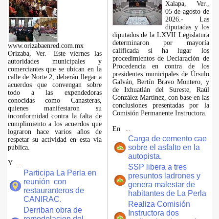
Xalapa, Ver.,
05 de agosto de
2026.- Las
diputadas y los
diputados de la LXVII Legislatura
determinaron por mayoría
www.orizabaenred.com.mx
calificada si ha lugar los
Orizaba, Ver.- Este viernes las
procedimientos de Declaración de
autoridades municipales y
Procedencia en contra de los
comerciantes que se ubican en la
presidentes municipales de Úrsulo
calle de Norte 2, deberán llegar a
Galván, Bertín Bravo Montero, y
acuerdos que convengan sobre
de Ixhuatlán del Sureste, Raúl
todo a las expendedoras
González Martínez, con base en las
conocidas como Canasteras,
conclusiones presentadas por la
quienes manifestaron su
Comisión Permanente Instructora.
inconformidad contra la falta de
cumplimiento a los acuerdos que
En
...
lograron hace varios años de
Carga de cemento cae
respetar su actividad en esta vía
sobre el asfalto en la
pública.
autopista.
Y
...
SSP libera a tres
Participa La Perla en
presuntos ladrones y
reunión con
genera malestar de
restauranteros de
habitantes de La Perla
CANIRAC.
Realiza Comisión
Derriban obra de
Instructora dos
remodelacion del