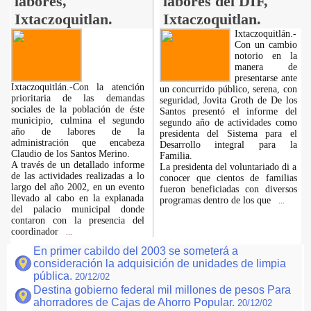
labores,
labores del DIF,
Ixtaczoquitlan.
Ixtaczoquitlan.
Ixtaczoquitlán.-
Con un cambio
notorio en la
manera de
presentarse ante
Ixtaczoquitlán.-Con la atención
un concurrido público, serena, con
prioritaria de las demandas
seguridad, Jovita Groth de De los
sociales de la población de éste
Santos presentó el informe del
municipio, culmina el segundo
segundo año de actividades como
año de labores de la
presidenta del Sistema para el
administración que encabeza
Desarrollo integral para la
Claudio de los Santos Merino.
Familia.
A través de un detallado informe
La presidenta del voluntariado di a
de las actividades realizadas a lo
conocer que cientos de familias
largo del año 2002, en un evento
fueron beneficiadas con diversos
llevado al cabo en la explanada
programas dentro de los que
...
del palacio municipal donde
contaron con la presencia del
coordinador
...
En primer cabildo del 2003 se someterá a
consideración la adquisición de unidades de limpia
pública.
20/12/02
Destina gobierno federal mil millones de pesos Para
ahorradores de Cajas de Ahorro Popular.
20/12/02