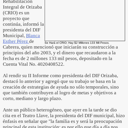
Rehabilitación
Integral de Orizaba
(CRIO) es un
proyecto que
continúa, informó la
presidenta del DIF
Municipal,
Blanca
Esther Pérez
de
Se Hará el CRIO; Hay $2 Millones 133 Mil Pesos.
Cabrera, quien mencionó que iniciarán su construcción a
principios del año 2003, y el dinero que recaudaron a la
fecha es de 2 millones 133 mil pesos, depositado en la
Cuenta Vital No. 4020408522.
Al rendir su II Informe como presidenta del DIF Orizaba,
destacó lo anterior y agregó que su trabajo se basa en la
creación de estrategias de ayuda no sólo temporales, sino
que también contribuyen al logro de metas y objetivos a
corto, mediano y largo plazo.
Ante un público heterogéneo, que ayer en la tarde se dio
cita en el Teatro Llave, la presidenta del DIF municipal, hizo
énfasis en señalar que "la familia es y será la preocupación
principal de esta institución; es por ello que día a día nos