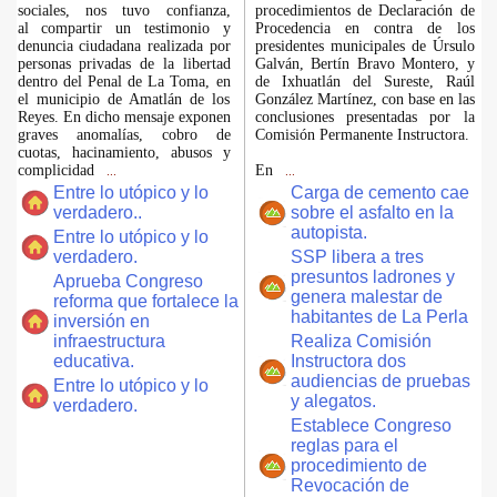
sociales, nos tuvo confianza,
procedimientos de Declaración de
al compartir un testimonio y
Procedencia en contra de los
denuncia ciudadana realizada por
presidentes municipales de Úrsulo
personas privadas de la libertad
Galván, Bertín Bravo Montero, y
dentro del Penal de La Toma, en
de Ixhuatlán del Sureste, Raúl
el municipio de Amatlán de los
González Martínez, con base en las
Reyes. En dicho mensaje exponen
conclusiones presentadas por la
graves anomalías, cobro de
Comisión Permanente Instructora.
cuotas, hacinamiento, abusos y
complicidad
En
...
...
Entre lo utópico y lo
Carga de cemento cae
verdadero..
sobre el asfalto en la
autopista.
Entre lo utópico y lo
verdadero.
SSP libera a tres
presuntos ladrones y
Aprueba Congreso
genera malestar de
reforma que fortalece la
habitantes de La Perla
inversión en
infraestructura
Realiza Comisión
educativa.
Instructora dos
audiencias de pruebas
Entre lo utópico y lo
y alegatos.
verdadero.
Establece Congreso
reglas para el
procedimiento de
Revocación de