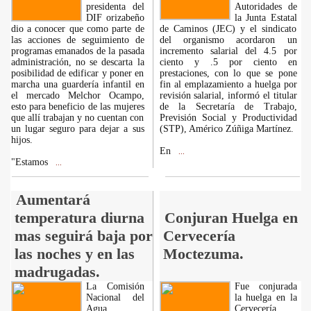
presidenta del
Autoridades de
DIF orizabeño
la Junta Estatal
dio a conocer que como parte de
de Caminos (JEC) y el sindicato
las acciones de seguimiento de
del organismo acordaron un
programas emanados de la pasada
incremento salarial del 4.5 por
administración, no se descarta la
ciento y .5 por ciento en
posibilidad de edificar y poner en
prestaciones, con lo que se pone
marcha una guardería infantil en
fin al emplazamiento a huelga por
el mercado Melchor Ocampo,
revisión salarial, informó el titular
esto para beneficio de las mujeres
de la Secretaría de Trabajo,
que allí trabajan y no cuentan con
Previsión Social y Productividad
un lugar seguro para dejar a sus
(STP), Américo Zúñiga Martínez.
hijos.
En
...
"Estamos
...
Aumentará
temperatura diurna
Conjuran Huelga en
mas seguirá baja por
Cervecería
las noches y en las
Moctezuma.
madrugadas.
La Comisión
Fue conjurada
Nacional del
la huelga en la
Agua
Cervecería