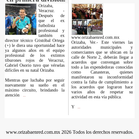
Orizaba,
Veracruz. -
Después de
que el ex
futbolista
profesional y
también ex
www.orizabaenred.com.mx
director técnico Cristóbal Ortega
Orizaba, Ver.- Este viernes las
(+) le diera una oportunidad hace
autoridades municipales y
ya algunos años en el equipo
comerciantes que se ubican en la
profesional de los extintos
calle de Norte 2, deberán llegar a
tiburones rojos de Veracruz,
acuerdos que convengan sobre
Gabriel Osorio tuvo que vérselas
todo a las expendedoras conocidas
difíciles en su natal Orizaba.
como Canasteras, quienes
manifestaron su inconformidad
Mientras que luchaba por seguir
contra la falta de cumplimiento a
nuevamente su sueño en el
los acuerdos que lograron hace
máximo circuito, brindando la
varios años de respetar su
atención
...
actividad en esta vía pública.
Y
...
www.orizabaenred.com.mx 2026 Todos los derechos reservados.