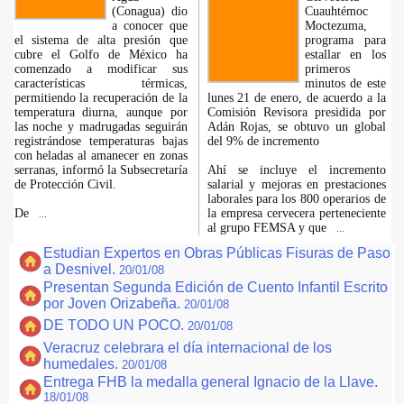
(Conagua) dio
Cuauhtémoc
a conocer que
Moctezuma,
el sistema de alta presión que
programa para
cubre el Golfo de México ha
estallar en los
comenzado a modificar sus
primeros
características térmicas,
minutos de este
permitiendo la recuperación de la
lunes 21 de enero, de acuerdo a la
temperatura diurna, aunque por
Comisión Revisora presidida por
las noche y madrugadas seguirán
Adán Rojas, se obtuvo un global
registrándose temperaturas bajas
del 9% de incremento
con heladas al amanecer en zonas
serranas, informó la Subsecretaría
Ahí se incluye el incremento
de Protección Civil.
salarial y mejoras en prestaciones
laborales para los 800 operarios de
De
la empresa cervecera perteneciente
...
al grupo FEMSA y que
...
Estudian Expertos en Obras Públicas Fisuras de Paso
a Desnivel.
20/01/08
Presentan Segunda Edición de Cuento Infantil Escrito
por Joven Orizabeña.
20/01/08
DE TODO UN POCO.
20/01/08
Veracruz celebrara el día internacional de los
humedales.
20/01/08
Entrega FHB la medalla general Ignacio de la Llave.
18/01/08