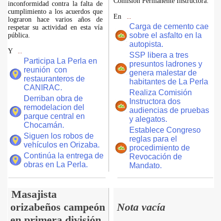
Comisión Permanente Instructora.
inconformidad contra la falta de
cumplimiento a los acuerdos que
En
...
lograron hace varios años de
Carga de cemento cae
respetar su actividad en esta vía
sobre el asfalto en la
pública.
autopista.
Y
...
SSP libera a tres
Participa La Perla en
presuntos ladrones y
reunión con
genera malestar de
restauranteros de
habitantes de La Perla
CANIRAC.
Realiza Comisión
Derriban obra de
Instructora dos
remodelacion del
audiencias de pruebas
parque central en
y alegatos.
Chocamán.
Establece Congreso
Siguen los robos de
reglas para el
vehículos en Orizaba.
procedimiento de
Continúa la entrega de
Revocación de
obras en La Perla.
Mandato.
Masajista
orizabeños campeón
Nota vacía
en primera división.