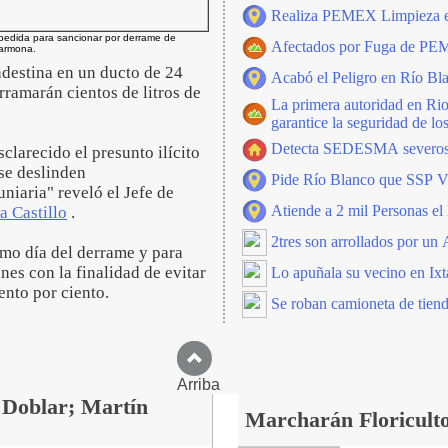
Realiza PEMEX Limpieza e
edida para sancionar por derrame de
Afectados por Fuga de PEM
Carmona.
ndestina en un ducto de 24
Acabó el Peligro en Río 
ramarán cientos de litros de
La primera autoridad en Ri
garantice la seguridad de los
Detecta SEDESMA severos d
larecido el presunto ilícito
se deslinden
Pide Río Blanco que SSP 
niaria" reveló el Jefe de
Atiende a 2 mil Personas el
 Castillo
.
2tres son arrollados por un
smo día del derrame y para
es con la finalidad de evitar
Lo apuñala su vecino en Ixt
ento por ciento.
Se roban camioneta de tiend
Arriba
 Doblar; Martín
Marcharán Floricult