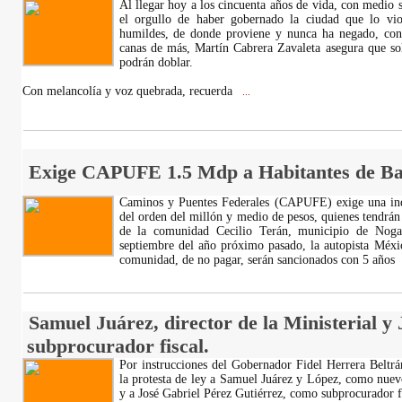
Al llegar hoy a los cincuenta años de vida, con medio 
el orgullo de haber gobernado la ciudad que lo vio
humildes, de donde proviene y nunca ha negado, con
canas de más, Martín Cabrera Zavaleta asegura que so
podrán doblar.
Con melancolía y voz quebrada, recuerda
...
Exige CAPUFE 1.5 Mdp a Habitantes de Bal
Caminos y Puentes Federales (CAPUFE) exige una in
del orden del millón y medio de pesos, quienes tendrán
de la comunidad Cecilio Terán, municipio de Nogal
septiembre del año próximo pasado, la autopista Méxic
comunidad, de no pagar, serán sancionados con 5 años
Samuel Juárez, director de la Ministerial y 
subprocurador fiscal.
Por instrucciones del Gobernador Fidel Herrera Beltrá
la protesta de ley a Samuel Juárez y López, como nuevo 
y a José Gabriel Pérez Gutiérrez, como subprocurador fi