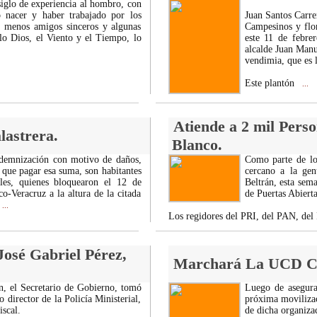
siglo de experiencia al hombro, con
 nacer y haber trabajado por los
Juan Santos Carre
 menos amigos sinceros y algunas
Campesinos y flor
lo Dios, el Viento y el Tiempo, lo
este 11 de febrer
alcalde Juan Manu
vendimia, que es l
Este plantón
...
Atiende a 2 mil Perso
astrera.
Blanco.
demnización con motivo de daños,
Como parte de lo
 que pagar esa suma, son habitantes
cercano a la gen
es, quienes bloquearon el 12 de
Beltrán, esta sem
o-Veracruz a la altura de la citada
de Puertas Abiert
...
Los regidores del PRI, del PAN, del
José Gabriel Pérez,
Marchará La UCD C
n, el Secretario de Gobierno, tomó
Luego de asegura
director de la Policía Ministerial,
próxima movilizaci
scal.
de dicha organizac