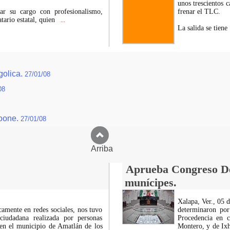
unos trescientos c
r su cargo con profesionalismo,
frenar el TLC.
tario estatal, quien
...
La salida se tiene
golica.
27/01/08
08
xoone.
27/01/08
Arriba
Aprueba Congreso Dec
munícipes.
Xalapa, Ver., 05 
icamente en redes sociales, nos tuvo
determinaron por
ciudadana realizada por personas
Procedencia en c
 en el municipio de Amatlán de los
Montero, y de Ixh