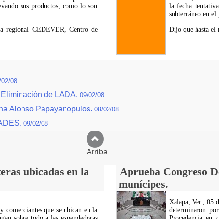
llevando sus productos, como lo son
la fecha tentati
subterráneo en el 
cina regional CEDEVER, Centro de
Dijo que hasta el 
/02/08
 Eliminación de LADA.
09/02/08
riana Alonso Papayanopulos.
09/02/08
DADES.
09/02/08
Arriba
eras ubicadas en la
Aprueba Congreso Dec
munícipes.
Xalapa, Ver., 05 
 y comerciantes que se ubican en la
determinaron por
ngan sobre todo a las expendedoras
Procedencia en c