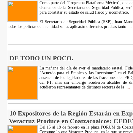
Como parte del "Programa Plataforma México", que ope
elementos de la Secretaría de Seguridad Pública, ser
para constatar su estado de salud físico y sicométrico.
El Secretario de Seguridad Pública (SSP), Juan Man
todos los policías de la entidad se les aplicarán diferentes pruebas tanto
...
DE TODO UN POCO.
La mañana del día de ayer el mandatario estatal, Fide
"Acuerdo para el Empleo y las Inversiones" en el Pal
ausencia de los legisladores de las fracciones del PR
del PT, más sin embargo acudieron alcaldes de dife
acudieron representantes de distintos sectores de la
...
10 Expositores de la Región Estarán en Ex
Veracruz Produce en Coatzacoalcos: CED
Del 15 al 18 de febrero en la plaza FORUM de Coatzac
Consume lo que Veracruz Produce, en la que se prevé