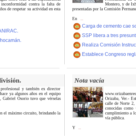
 inconformidad contra la falta de
Montero, y de Ixh
os de respetar su actividad en esta
presentadas por la Comisión Permanen
En
...
Carga de cemento cae sobr
CANIRAC.
SSP libera a tres presun
 Chocamán.
Realiza Comisión Instruc
Establece Congreso regl
ivisión.
Nota vacía
 profesional y también ex director
 hace ya algunos años en el equipo
www.orizabaenre
z, Gabriel Osorio tuvo que vérselas
Orizaba, Ver.- Es
calle de Norte 2,
conocidas como C
n el máximo circuito, brindando la
cumplimiento a lo
vía pública.
Y
...