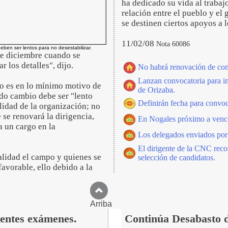
ha dedicado su vida al trabaj
relación entre el pueblo y el
se destinen ciertos apoyos a
11/02/08
Nota 60086
eben ser lentos para no desestabilizar.
de diciembre cuando se
 los detalles", dijo.
No habrá renovación de com
Lanzan convocatoria para in
no es en lo mínimo motivo de
de Orizaba.
do cambio debe ser "lento
Definirán fecha para convo
ilidad de la organización; no
 se renovará la dirigencia,
En Nogales próximo a vencer
a un cargo en la
Los delegados enviados po
El dirigente de la CNC reco
alidad el campo y quienes se
selección de candidatos.
avorable, ello debido a la
Arriba
rentes exámenes.
Continúa Desabasto d