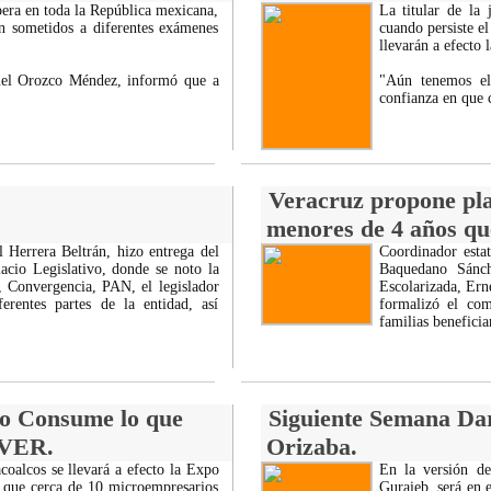
ra en toda la República mexicana,
La titular de la
án sometidos a diferentes exámenes
cuando persiste e
llevarán a efecto 
uel Orozco Méndez, informó que a
"Aún tenemos el
confianza en que
Veracruz propone plan
menores de 4 años qu
l Herrera Beltrán, hizo entrega del
Coordinador esta
acio Legislativo, donde se noto la
Baquedano Sánch
D, Convergencia, PAN, el legislador
Escolarizada, Ern
rentes partes de la entidad, así
formalizó el com
familias benefici
po Consume lo que
Siguiente Semana Da
EVER.
Orizaba.
oalcos se llevará a efecto la Expo
En la versión de
 que cerca de 10 microempresarios
Guraieb, será en 