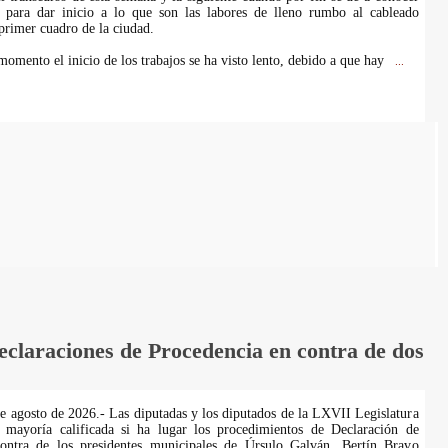
va para dar inicio a lo que son las labores de lleno rumbo al cableado
primer cuadro de la ciudad.
momento el inicio de los trabajos se ha visto lento, debido a que hay
...
laraciones de Procedencia en contra de dos
de agosto de 2026.- Las diputadas y los diputados de la LXVII Legislatura
 mayoría calificada si ha lugar los procedimientos de Declaración de
ontra de los presidentes municipales de Úrsulo Galván, Bertín Bravo