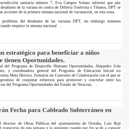
 jurisdicción sanitaria número 7, Eva Campos Solano informó que aún
l desabasto de la vacuna en contra de Difteria Tosferina y Tétanos, DPT se
las acciones de la primera semana nacional de vacunación, en esta zona.
 problema del desabasto de las vacunas DPT; sin embargo tenemos
 cuando empiece la semana nacional
...
 estratégico para beneficiar a niños
e tienen Oportunidades.
tal del Programa de Desarrollo Humano Oportunidades, Alejandro Iván
ez, y coordinadora general del Programa de Educación Inicial no
estina Mota Herrera, firmaron un Convenio de Colaboración con el que se
promiso de conjuntar esfuerzos para promover y concretar entre las
arias del Programa Oportunidades del Estado de Veracruz,
...
rán Fecha para Cableado Subterráneo en
l director de Obras Públicas del ayuntamiento de Orizaba, Luis Rojí
el transcurso de esta semana y la siguiente cuando por fin se de a conocer