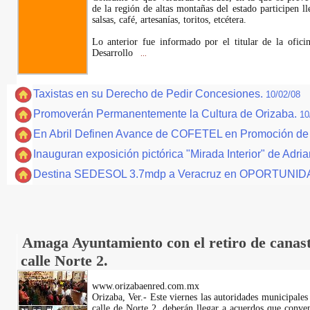
de la región de altas montañas del estado participen 
salsas, café, artesanías, toritos, etcétera.
Lo anterior fue informado por el titular de la ofi
Desarrollo
...
Taxistas en su Derecho de Pedir Concesiones.
10/02/08
Promoverán Permanentemente la Cultura de Orizaba.
10
En Abril Definen Avance de COFETEL en Promoción de
Inauguran exposición pictórica "Mirada Interior" de Ad
Destina SEDESOL 3.7mdp a Veracruz en OPORTUNI
Amaga Ayuntamiento con el retiro de canast
calle Norte 2.
www.orizabaenred.com.mx
Orizaba, Ver.- Este viernes las autoridades municipales
calle de Norte 2, deberán llegar a acuerdos que conve