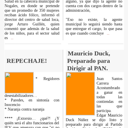
Salud en la cabecera municipal de
alguno, ya que dijo la agente no
Nogales, en donde se pretende
cuenta con dos cargos dentro de la
que un promedio de 350 mujeres
administración,
reciban ácido fólico, informó el
director del centro de salud loca,
"Eso no existe, la agente
jorge Arturo Guillén, quien
municipal lo seguirá siendo hasta
comentó que además de la salud
que entregue el cargo, lo que pasa
de los niños, para el sector salud
es que cuando concluye
...
es
...
Mauricio Duck,
REPECHAJE!
Preparado para
Dirigir al PAN.
* Regidores
Juan Santos
Carrera
Acostumbrado
a ganar en
desestabilizadores…
todas las
* Paredes, en sintonía con
contiendas en
Inocencio
las que
* Naranja contra naranja
participa.
Edgar Mauricio
**** ¡Extorsio… ¿qué?! ¿Y
Duck Núñez se dijo listo y
quién será el alto funcionarios del
preparado para dirigir al Partido
IEV que amenaza con que "si no