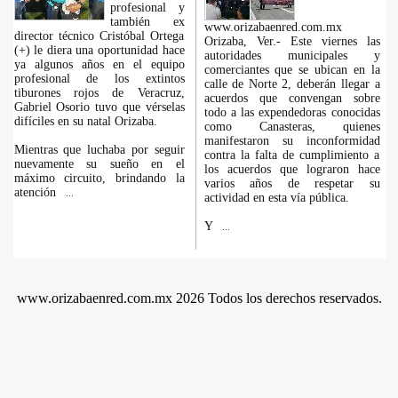
profesional y
también ex
www.orizabaenred.com.mx
director técnico Cristóbal Ortega
Orizaba, Ver.- Este viernes las
(+) le diera una oportunidad hace
autoridades municipales y
ya algunos años en el equipo
comerciantes que se ubican en la
profesional de los extintos
calle de Norte 2, deberán llegar a
tiburones rojos de Veracruz,
acuerdos que convengan sobre
Gabriel Osorio tuvo que vérselas
todo a las expendedoras conocidas
difíciles en su natal Orizaba.
como Canasteras, quienes
manifestaron su inconformidad
Mientras que luchaba por seguir
contra la falta de cumplimiento a
nuevamente su sueño en el
los acuerdos que lograron hace
máximo circuito, brindando la
varios años de respetar su
atención
...
actividad en esta vía pública.
Y
...
www.orizabaenred.com.mx 2026 Todos los derechos reservados.