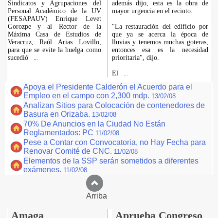
Sindicatos y Agrupaciones del
además dijo, esta es la obra de
Personal Académico de la UV
mayor urgencia en el recinto.
(FESAPAUV) Enrique Levet
Gorozpe y al Rector de la
"La restauración del edificio por
Máxima Casa de Estudios de
que ya se acerca la época de
Veracruz, Raúl Arias Lovillo,
lluvias y tenemos muchas goteras,
para que se evite la huelga como
entonces esa es la necesidad
sucedió
prioritaria", dijo.
...
El
...
Apoya el Presidente Calderón el Acuerdo para el
Empleo en el campo con 2,300 mdp.
13/02/08
Analizan Sitios para Colocación de contenedores de
Basura en Orizaba.
13/02/08
70% De Anuncios en la Ciudad No Están
Reglamentados: PC
11/02/08
Pese a Contar con Convocatoria, no Hay Fecha para
Renovar Comité de CNC.
11/02/08
Elementos de la SSP serán sometidos a diferentes
exámenes.
11/02/08
Arriba
Amaga
Aprueba Congreso