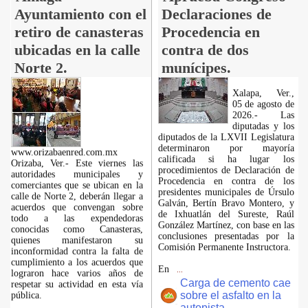
Ayuntamiento con el
Declaraciones de
retiro de canasteras
Procedencia en
ubicadas en la calle
contra de dos
Norte 2.
munícipes.
Xalapa, Ver.,
05 de agosto de
2026.- Las
diputadas y los
diputados de la LXVII Legislatura
determinaron por mayoría
www.orizabaenred.com.mx
calificada si ha lugar los
Orizaba, Ver.- Este viernes las
procedimientos de Declaración de
autoridades municipales y
Procedencia en contra de los
comerciantes que se ubican en la
presidentes municipales de Úrsulo
calle de Norte 2, deberán llegar a
Galván, Bertín Bravo Montero, y
acuerdos que convengan sobre
de Ixhuatlán del Sureste, Raúl
todo a las expendedoras
González Martínez, con base en las
conocidas como Canasteras,
conclusiones presentadas por la
quienes manifestaron su
Comisión Permanente Instructora.
inconformidad contra la falta de
cumplimiento a los acuerdos que
En
...
lograron hace varios años de
Carga de cemento cae
respetar su actividad en esta vía
sobre el asfalto en la
pública.
autopista.