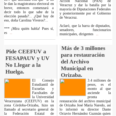
Acción Nacional (PAN) de
le dan la magistratura electoral en
Veracruz y dar la batalla por la
breve, entonces comenzará a
mayoría de Diputaciones Federales
decir todo lo que sabe de la
y posteriormente por el Gobierno
elección pasada?... ¿Qué hay de
de Veracruz.
eso, doña Carolina Viveros?...
Aclaró, que la barra de diputados,
*** ¡Mira quién habla! Pues sí,
senadores, funcionarios
es
...
municipales, dirigentes
...
Más de 3 millones
Pide CEEFUV a
para restauración
FESAPAUV y UV
del Archivo
No Llegar a la
Municipal en
Huelga.
Orizaba.
El Consejo
3.4 millones de
Estudiantil de
pesos, es el
Escuelas y
monto al que
Facultades de
asciende la
la Universidad
pronta
Veracruzana (CEEFUV) en la
restauración del archivo municipal
zona Córdoba-Orizaba, hizo un
de Orizaba José María Naredo, así
llamado al secretario general de
lo informó su director Dante
la Federación Estatal de
Octavio Hernández Guzmán quien