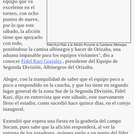
equipo que va
excelente en el
torneo, con ocho
puntos de nueve,
por lo que este
sábado, la afición
tiene que apoyarlo
con todo,
Fidel Kuri Pide a la Afición Ponerse la Camiseta Albinegra
poniéndose la camisa albinegra y hacer de Orizaba, una
aduana impasable para los equipos visitantes", dio a
conocer
Fidel Kuri Grajales
, presidente del Equipo de
Segunda División, Albinegros del Orizaba.
Alegre, con la tranquilidad de saber que el equipo poco a
poco a respondido en la cancha, y que los tiene en segundo
lugar general de la zona Sur de la Segunda División, Fidel
Kuri, dijo en entrevista que este sábado, este nuevamente
lleno el estadio, como sucedió hace quince días, en el cotejo
inaugural.
Extendió que espera una fiesta en la gradería del campo
Socum, pues sabe que la afición responderá, al ver la
entrega de los jugadores, quienes están a un punto del líder