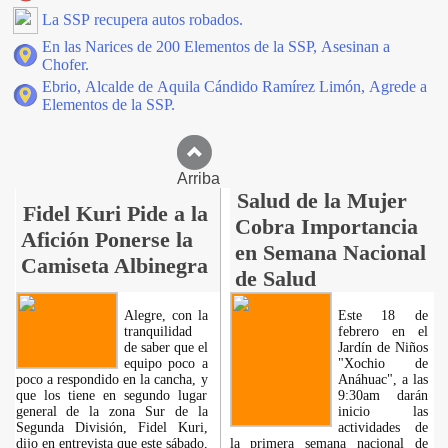
La SSP recupera autos robados.
En las Narices de 200 Elementos de la SSP, Asesinan a
Chofer.
Ebrio, Alcalde de Aquila Cándido Ramírez Limón, Agrede a
Elementos de la SSP.
Arriba
Salud de la Mujer
Fidel Kuri Pide a la
Cobra Importancia
Afición Ponerse la
en Semana Nacional
Camiseta Albinegra
de Salud
Alegre, con la
Este 18 de
tranquilidad
febrero en el
de saber que el
Jardín de Niños
equipo poco a
"Xochio de
poco a respondido en la cancha, y
Anáhuac", a las
que los tiene en segundo lugar
9:30am darán
general de la zona Sur de la
inicio las
Segunda División, Fidel Kuri,
actividades de
dijo en entrevista que este sábado,
la primera semana nacional de