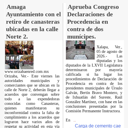
Amaga
Aprueba Congreso
Ayuntamiento con el
Declaraciones de
retiro de canasteras
Procedencia en
ubicadas en la calle
contra de dos
Norte 2.
munícipes.
Xalapa, Ver.,
05 de agosto de
2026.- Las
diputadas y los
diputados de la LXVII Legislatura
determinaron por mayoría
www.orizabaenred.com.mx
calificada si ha lugar los
Orizaba, Ver.- Este viernes las
procedimientos de Declaración de
autoridades municipales y
Procedencia en contra de los
comerciantes que se ubican en la
presidentes municipales de Úrsulo
calle de Norte 2, deberán llegar a
Galván, Bertín Bravo Montero, y
acuerdos que convengan sobre
de Ixhuatlán del Sureste, Raúl
todo a las expendedoras
González Martínez, con base en las
conocidas como Canasteras,
conclusiones presentadas por la
quienes manifestaron su
Comisión Permanente Instructora.
inconformidad contra la falta de
cumplimiento a los acuerdos que
En
...
lograron hace varios años de
Carga de cemento cae
respetar su actividad en esta vía