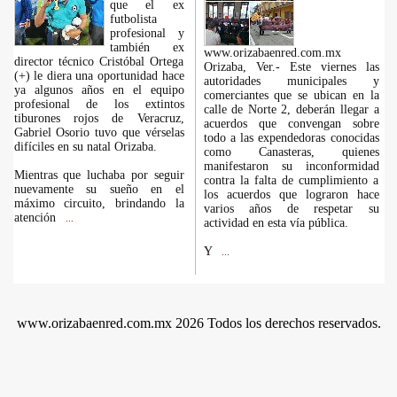
que el ex
futbolista
profesional y
también ex
www.orizabaenred.com.mx
director técnico Cristóbal Ortega
Orizaba, Ver.- Este viernes las
(+) le diera una oportunidad hace
autoridades municipales y
ya algunos años en el equipo
comerciantes que se ubican en la
profesional de los extintos
calle de Norte 2, deberán llegar a
tiburones rojos de Veracruz,
acuerdos que convengan sobre
Gabriel Osorio tuvo que vérselas
todo a las expendedoras conocidas
difíciles en su natal Orizaba.
como Canasteras, quienes
manifestaron su inconformidad
Mientras que luchaba por seguir
contra la falta de cumplimiento a
nuevamente su sueño en el
los acuerdos que lograron hace
máximo circuito, brindando la
varios años de respetar su
atención
...
actividad en esta vía pública.
Y
...
www.orizabaenred.com.mx 2026 Todos los derechos reservados.