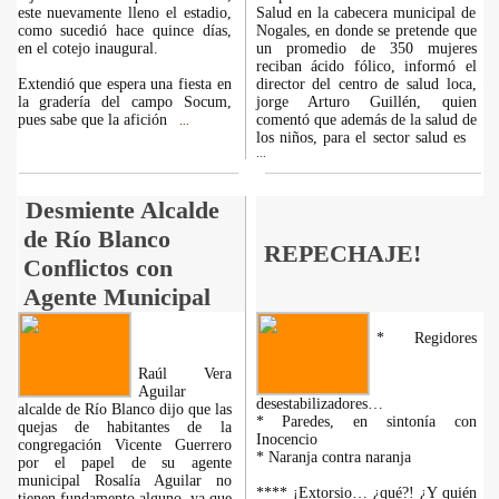
este nuevamente lleno el estadio,
Salud en la cabecera municipal de
como sucedió hace quince días,
Nogales, en donde se pretende que
en el cotejo inaugural.
un promedio de 350 mujeres
reciban ácido fólico, informó el
Extendió que espera una fiesta en
director del centro de salud loca,
la gradería del campo Socum,
jorge Arturo Guillén, quien
pues sabe que la afición
comentó que además de la salud de
...
los niños, para el sector salud es
...
Desmiente Alcalde
de Río Blanco
REPECHAJE!
Conflictos con
Agente Municipal
* Regidores
Raúl Vera
Aguilar
desestabilizadores…
alcalde de Río Blanco dijo que las
* Paredes, en sintonía con
quejas de habitantes de la
Inocencio
congregación Vicente Guerrero
* Naranja contra naranja
por el papel de su agente
municipal Rosalía Aguilar no
**** ¡Extorsio… ¿qué?! ¿Y quién
tienen fundamento alguno, ya que