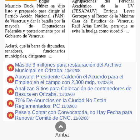
Edgar
Agrupaciones del Personal
Mauricio Duck Núñez se dijo
Académico de la UV
listo y preparado para dirigir al
(FESAPAUV) Enrique Levet
Partido Acción Nacional (PAN)
Gorozpe y al Rector de la Máxima
de Veracruz y dar la batalla por la
Casa de Estudios de Veracruz,
mayoría de Diputaciones
Raúl Arias Lovillo, para que se
Federales y posteriormente por el
evite la huelga como sucedió
...
Gobierno de Veracruz.
Aclaró, que la barra de diputados,
senadores, funcionarios
municipales, dirigentes
...
Más de 3 millones para restauración del Archivo
Municipal en Orizaba.
13/02/08
Apoya el Presidente Calderón el Acuerdo para el
Empleo en el campo con 2,300 mdp.
13/02/08
Analizan Sitios para Colocación de contenedores de
Basura en Orizaba.
13/02/08
70% De Anuncios en la Ciudad No Están
Reglamentados: PC
11/02/08
Pese a Contar con Convocatoria, no Hay Fecha para
Renovar Comité de CNC.
11/02/08
Arriba