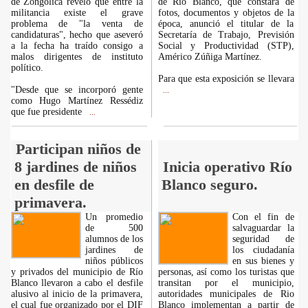
de Zongolica reveló que entre la
de Río Blanco, que constará de
militancia existe el grave
fotos, documentos y objetos de la
problema de "la venta de
época, anunció el titular de la
candidaturas", hecho que aseveró
Secretaría de Trabajo, Previsión
a la fecha ha traído consigo a
Social y Productividad (STP),
malos dirigentes de instituto
Américo Zúñiga Martínez.
político.
Para que esta exposición se llevara
"Desde que se incorporó gente
...
como Hugo Martínez Ressédiz
que fue presidente
...
Participan niños de
8 jardines de niños
Inicia operativo Río
en desfile de
Blanco seguro.
primavera.
Un promedio
Con el fin de
de 500
salvaguardar la
alumnos de los
seguridad de
jardines de
los ciudadanía
niños públicos
en sus bienes y
y privados del municipio de Río
personas, así como los turistas que
Blanco llevaron a cabo el desfile
transitan por el municipio,
alusivo al inicio de la primavera,
autoridades municipales de Rio
el cual fue organizado por el DIF
Blanco implementan a partir de