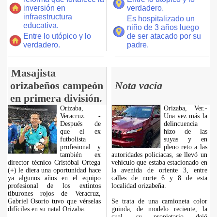
inversión en
verdadero.
infraestructura
Es hospitalizado un
educativa.
niño de 3 años luego
Entre lo utópico y lo
de ser atacado por su
verdadero.
padre.
Masajista
orizabeños campeón
Nota vacía
en primera división.
Orizaba,
Orizaba, Ver.-
Veracruz. -
Una vez más la
Después de
delincuencia
que el ex
hizo de las
futbolista
suyas y en
profesional y
pleno reto a las
también ex
autoridades policiacas, se llevó un
director técnico Cristóbal Ortega
vehículo que estaba estacionado en
(+) le diera una oportunidad hace
la avenida de oriente 3, entre
ya algunos años en el equipo
calles de norte 6 y 8 de esta
profesional de los extintos
localidad orizabeña.
tiburones rojos de Veracruz,
Gabriel Osorio tuvo que vérselas
Se trata de una camioneta color
difíciles en su natal Orizaba.
guinda, de modelo reciente, la
cual, su propietario dejó