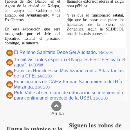
Fábrica de Río Blanco, en el
llamarlos extorsionadores al exigir
Ágora de la ciudad de Xalapa,
obra pública.
con apoyo del Gobierno del
Estado, del Ayuntamiento y de
Y es que el funcionario estatal,
Ex Obreros.
dijo que las obras que piden los
habitantes de la Sierra de
En esta exposición que será
Zongolica, según la SEDESOL
inaugurada por el Jefe del
una de las más pobres de
...
Ejecutivo Estatal el próximo
domingo, se muestra
...
El Relleno Sanitario Debe Ser Auditado.
14/03/08
15 mil visitantes esperan el Nogales Fest "Festival del
agua".
14/03/08
Familias Humildes se Movilizarán contra Altas Tarifas
de la CFE.
14/03/08
Funcionarios de CAEV Frenan Saneamiento del Río
Matzinga.
13/03/08
Pide Votte al secretario de educación su intervención
para continuar el proyecto de la USBI.
13/03/08
Arriba
Siguen los robos de
Entre lo utópico y lo