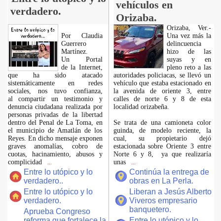
vehículos en
verdadero.
Orizaba.
Orizaba, Ver.-
Por Claudia
Una vez más la
Guerrero
delincuencia
Martínez.
hizo de las
​Un Portal
suyas y en
de la Internet,
pleno reto a las
que ha sido atacado
autoridades policiacas, se llevó un
sistemáticamente en redes
vehículo que estaba estacionado en
sociales, nos tuvo confianza,
la avenida de oriente 3, entre
al compartir un testimonio y
calles de norte 6 y 8 de esta
denuncia ciudadana realizada por
localidad orizabeña.
personas privadas de la libertad
dentro del Penal de La Toma, en
Se trata de una camioneta color
el municipio de Amatlán de los
guinda, de modelo reciente, la
Reyes. En dicho mensaje exponen
cual, su propietario dejó
graves anomalías, cobro de
estacionada sobre Oriente 3 entre
cuotas, hacinamiento, abusos y
Norte 6 y 8, ya que realizaría
complicidad
unas
...
...
Entre lo utópico y lo
Continúa la entrega de
verdadero..
obras en La Perla.
Entre lo utópico y lo
Liberan a Jesús Alberto
verdadero.
Viveros empresario
banquetero.
Aprueba Congreso
reforma que fortalece la
Entre lo utópico y lo