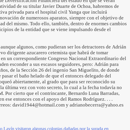
e Diversificación Financiera del estado en que se verán
tividad de su titular Javier Duarte de Ochoa, habremos de
ativa privada para el hospital civil Yanga que incluirá
renovación de numerosos aparatos, siempre con el objetivo de
idad del mismo. Todo ello, también, dentro de enormes cambios
icipios de la entidad que se viene impulsando desde el
, aunque algunos, como pudieran ser los detractores de Adrián
vo dirigente azucarero cetemista que habrá de tomar
 en un correspondiente Congreso Nacional Extraordinario del
den esconder a sus escasos seguidores, pero: Adrián para
 años, de la Sección 26 del ingenio San Miguelito, de donde
e pasar el baño helado de que el entonces delegado del
queó abiertamente, al grado que para ser reconocido su
la última vez con voto secreto, lo cual a la fecha todavía no
M. Por cierto que el contrincante, Bernardo Luna Barradas,
en ese entonces con el apoyo del Ramos Rodríguez. . . .
rreos: david1944@hotmail.com y adrianobecerra@yahoo.es
o Lavín visitaron algunas colonias dañadas por la surada en