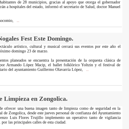
habitantes de 28 municipios, gracias al apoyo que otorga el gobernador
rán a hospitales del estado, informó el secretario de Salud, doctor Manuel
osocomio,
...
ogales Fest Este Domingo.
táculo artístico, cultural y musical cerrará sus eventos por este año el
próximo domingo 23 de marzo.
entos planeados se encuentra la presentación de la orquesta clásica de
por Armando López Macip, el ballet folklórico Yoltzin y el festival de
etario del ayuntamiento Guillermo Olavarría López,
...
e Limpieza en Zongolica.
 de ofrecer una buena imagen tanto de limpieza como de seguridad en la
l de Zongolica, desde este jueves personal de confianza del Ayuntamiento
enzo Luis Flores Trujillo implemento un operativo tanto de vigilancia
por las principales calles de esta ciudad.