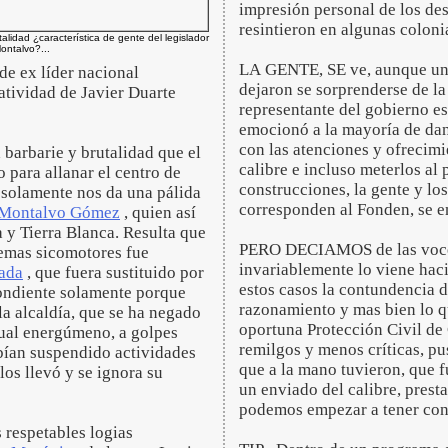
impresión personal de los de
resintieron en algunas colonias
talidad ¿característica de gente del legislador
ontalvo?...
LA GENTE, SE ve, aunque un 
de ex líder nacional
dejaron se sorprenderse de la
atividad de Javier Duarte
representante del gobierno est
emocionó a la mayoría de dan
con las atenciones y ofrecim
barbarie y brutalidad que el
calibre e incluso meterlos al 
 para allanar el centro de
construcciones, la gente y los
 solamente nos da una pálida
corresponden al Fonden, se en
 Montalvo Gómez
, quien así
 y Tierra Blanca. Resulta que
PERO DECIAMOS de las voces 
lemas sicomotores fue
invariablemente lo viene haci
ada
, que fuera sustituido por
estos casos la contundencia 
pondiente solamente porque
razonamiento y mas bien lo q
la alcaldía, que se ha negado
oportuna Protección Civil de
ual energúmeno, a golpes
remilgos y menos críticas, pu
abían suspendido actividades
que a la mano tuvieron, que f
los llevó y se ignora su
un enviado del calibre, pres
podemos empezar a tener conf
 respetables logias