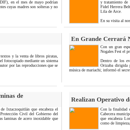
a (DIF), en el mes de mayo podrían
y tratamiento de 
ntes cuyas madres son solteras y no
Fidel Herrera Belt
Lila de Arce.
En su visita al n
En Grande Cerrará N
Con un gran espec
Nogales Fest el 
textos y la venta de libros piratas,
l fotocopiado mediante un sistema
Dentro de los ev
autor por las reproducciones que se
Orizaba dirigida 
música de mariachi; informó el secr
aminas de
Realizan Operativo d
 de Ixtaczoquitlán que encabeza el
Con la finalidad
Protección Civil del Gobierno del
Cabecera municipa
as laminas de acero inoxidable que
que encabeza Lor
como de limpieza, 