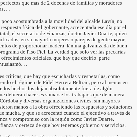
sperfectos que mas de 2 docenas de familias y moradores
. . .
poco acostumbrada a la movilidad del alcalde Lavín, no
 respuesta física del gobernante, acrecentada ese día por el
atal, el secretario de Finanzas, doctor Javier Duarte, quien
ificados, en su mayoría mujeres o parejas de gente mayor,
ientos de proporcionar madera, lámina galvanizada de buen
programa de Piso Fiel. La verdad que solo ver las precarias
 ofrecimientos oficiales, que hay que decirlo, parte
tusiasmó. . .
criticas, que hay que escucharlas y respetarlas, como
endo el régimen de Fidel Herrera Beltrán, pero al menos en
de los hechos los dejan absolutamente fuera de algún
ue debieran hacer es sumarse los trabajaos que de manera
 Córdoba y diversas organizaciones civiles, sin mayores
sieron manos a la obra ofreciendo las respuestas y soluciones
ue mucha, y que se acrecentó cuando el ejecutivo a través de
tanza y compromiso con la región como Javier Duarte,
ianza y certeza de que hoy tenemos gobierno y servicios.