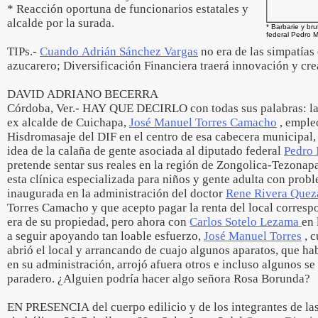
* Reacción oportuna de funcionarios estatales y
alcalde por la surada.
* Barbarie y bru
federal Pedro M
TIPs.-
Cuando Adrián Sánchez Vargas
no era de las simpatías 
azucarero; Diversificación Financiera traerá innovación y cre
DAVID ADRIANO BECERRA
Córdoba, Ver.- HAY QUE DECIRLO con todas sus palabras: la 
ex alcalde de Cuichapa,
José Manuel Torres Camacho
, empleo
Hisdromasaje del DIF en el centro de esa cabecera municipal,
idea de la calaña de gente asociada al diputado federal
Pedro
pretende sentar sus reales en la región de Zongolica-Tezonapa
esta clínica especializada para niños y gente adulta con prob
inaugurada en la administración del doctor
Rene Rivera Quez
Torres Camacho y que acepto pagar la renta del local corres
era de su propiedad, pero ahora con
Carlos Sotelo Lezama
en 
a seguir apoyando tan loable esfuerzo,
José Manuel Torres
, c
abrió el local y arrancando de cuajo algunos aparatos, que h
en su administración, arrojó afuera otros e incluso algunos se 
paradero. ¿Alguien podría hacer algo señora Rosa Borunda?
EN PRESENCIA del cuerpo edilicio y de los integrantes de las