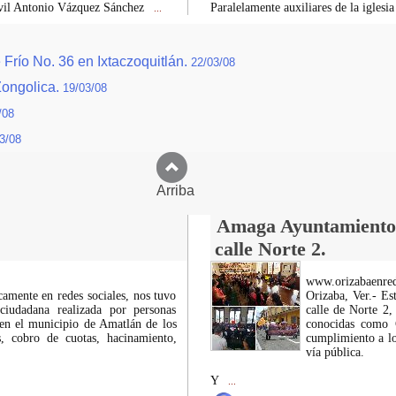
Civil Antonio Vázquez Sánchez
Paralelamente auxiliares de la iglesia
...
Frío No. 36 en Ixtaczoquitlán.
22/03/08
Zongolica.
19/03/08
/08
3/08
Arriba
Amaga Ayuntamiento c
calle Norte 2.
www.orizabaenre
icamente en redes sociales, nos tuvo
Orizaba, Ver.- Es
ciudadana realizada por personas
calle de Norte 2,
 en el municipio de Amatlán de los
conocidas como C
 cobro de cuotas, hacinamiento,
cumplimiento a lo
vía pública.
Y
...