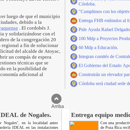
Córdoba.
"Cumplimos con los objetivo
er luego de que el municipio
Entrega FHB estímulos al fo
ciudades, debido a la
yaquense
. El cordobés J.
Pide Ayuda Rafael Delgado 
ia y solidarizándose con el
100 Mdp a Proyectos Produc
adero de la congregación 20
 regional a fin de solucionar
60 Mdp a Educación.
licitud del alcalde de Atoyac,
Integran comités de Contral
abrir un compás de espera
uestiones técnicas que se
El Gobierno del Estado Apo
do en la posibilidad de
economía adicional al
Construirán un elevador par
Córdoba será ciudad sede de
Arriba
IDEAL de Nogales.
Entrega equipo medic
r Nogales", en la localidad antes
Con una productiv
rdería IDEAL en las instalaciones
de Poza Rica reci