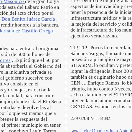
TIP.- Dentro de un programa d
to Masónico
de la gran Logia
aspectos de innovación y crea
toda asta del Lábaro Patrio en
tener la presencia de la inici
ón del acto cívico por el
infraestructura médica y la 
,
Don Benito Juárez García
.
la mejoría del servicio y cal
 rendir honores a la bandera.
de infraestructura de los mun
ernández Castillo Ortega
,
ejecutivo veracruzano.
TIP, TIP.- Pocos lo recuerdan
es para entrar al programa
Sánchez Vargas, flamante nue
sión de 500 millones de
posesión a principio de mayo
orres
. Explicó que el 50 por
STIASRM, lo ocultan y preten
ría absorberla el Gobierno del
lograr la dirigencia, hace 20
e la iniciativa privada se
también es originario hubo d
r al gobierno sucesivo con
CEN…, Enrique Ramos, lo blo
tivo consiste en el
triunfo, hubo conteo 3 veces, 
s y drenajes, esto, con la
se ha estatuido en el STIASR
or la ciudad, para construir
hoy en la oposición, contaba 
icipio, donde esta el Río Seco
GRACIAS. Estamos en los co
ratarlas y devolverlas al
 por lo que estimamos que a
23/03/08
Nota 61082
btener la respuesta del
el primer municipio en tener
te", concluyó Lavín Torres. .
Javier Duarte y Juan Antoni