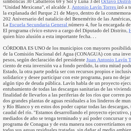
simbólicas 30 Caballeros 69 y Sol y Luna 3 del
Octavo Distri
"Unidad Mexicana", el alcalde J.
Antonio Lavín Torres
izó a 
la explanada del Parque 21 de Mayo, dentro de la conmemoraci
202 Aniversario del natalicio del Benemérito de las Américas
La
Escuela Secundaria General
número 4, fue la encargada de
El programa cívico estuvo a cargo del Diputado del Distrito,
H
quien hizo alusión a esta importante fecha. . .
CÓRDOBA ES UNO de los municipios con mayores posibilidad
de la Comisión Nacional del Agua (CONAGUA) con una inver
pesos, según declaración del presidente
Juan Antonio Lavín T
ciento de esta inversión va a fondo perdido, la otra mitad pod
Estado, la otra parte podría ser con recursos propios e inclusiv
solidarice y desee participar con este programa, para no deja
algún tipo de deuda pública. Lavín habla de un proyecto ejecu
entubamiento de todas las descargas sanitarias de las vivienda
finalidad de llevarlos a las periferias de los ríos que corren p
dos grandes plantas de aguas residuales a los linderos de mun
y Río Blanco y en estos dos poder captar todas las descargas, t
caudal del río. "Estamos desarrollando el proyecto ejecutivo,
mediados de año se tenga terminado y así poder concursar y o
programa de Conagua y de esta manera nos convertiríamos en 
todas sus aguas residuales tratadas, sin dañar al medio ambien