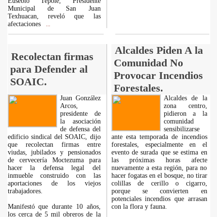
Eusebio Tepole, Presidente
Municipal de San Juan
Texhuacan, reveló que las
afectaciones
...
Alcaldes Piden A la
Recolectan firmas
Comunidad No
para Defender al
Provocar Incendios
SOAIC.
Forestales.
Juan González
Alcaldes de la
Arcos,
zona centro,
presidente de
pidieron a la
la asociación
comunidad
de defensa del
sensibilizarse
edificio sindical del SOAIC, dijo
ante esta temporada de incendios
que recolectan firmas entre
forestales, especialmente en el
viudas, jubilados y pensionados
evento de surada que se estima en
de cervecería Moctezuma para
las próximas horas afecte
hacer la defensa legal del
nuevamente a esta región, para no
inmueble construido con las
hacer fogatas en el bosque, no tirar
aportaciones de los viejos
colillas de cerillo o cigarro,
trabajadores.
porque se convierten en
potenciales incendios que arrasan
Manifestó que durante 10 años,
con la flora y fauna.
los cerca de 5 mil obreros de la