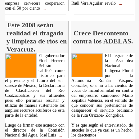
empresa cervecera cooperaron
Raúl Vera Aguilar, reveló
...
con el 50 por ciento
...
Este 2008 serán
realidad el dragado
Crece Descontento
y limpieza de ríos en
contra los ADELAS.
Veracruz.
El gobernador
El integrante de
Fidel Herrera
la Asamblea
Beltrán
Nacional
calificó como
Indígena Plural
histórico para
por la
el presente y el futuro del sur-
Autonomía Román Vásquez
sureste de México, la Declaratoria
Gonzáles, se unió a las cientos de
de Clasificación del Río
voces de inconformidad en contra
Coatzacoalcos y sus afluentes
del empresario camionero Mario
pues ello permitirá rescatar y
Zepahua Valencia, en el sentido de
utilizar de manera sustentable los
que conocer sus pretensiones de
amplios recursos acuíferos de esta
desaparecer el servicio ordinario
parte de la entidad.
de la ruta Orizaba- Zongolica.
Luego de firmar este acuerdo con
Y es que según el entrevistado, de
el director de la Comisión
suceder lo que ya casi es un hecho,
Nacional del Agua, José Luis
los descuentos
...
...