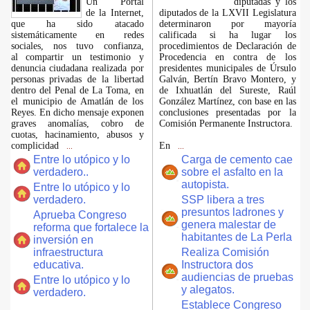
​Un Portal
diputadas y los
de la Internet,
diputados de la LXVII Legislatura
que ha sido atacado
determinaron por mayoría
sistemáticamente en redes
calificada si ha lugar los
sociales, nos tuvo confianza,
procedimientos de Declaración de
al compartir un testimonio y
Procedencia en contra de los
denuncia ciudadana realizada por
presidentes municipales de Úrsulo
personas privadas de la libertad
Galván, Bertín Bravo Montero, y
dentro del Penal de La Toma, en
de Ixhuatlán del Sureste, Raúl
el municipio de Amatlán de los
González Martínez, con base en las
Reyes. En dicho mensaje exponen
conclusiones presentadas por la
graves anomalías, cobro de
Comisión Permanente Instructora.
cuotas, hacinamiento, abusos y
complicidad
En
...
...
Entre lo utópico y lo
Carga de cemento cae
verdadero..
sobre el asfalto en la
autopista.
Entre lo utópico y lo
verdadero.
SSP libera a tres
presuntos ladrones y
Aprueba Congreso
genera malestar de
reforma que fortalece la
habitantes de La Perla
inversión en
infraestructura
Realiza Comisión
educativa.
Instructora dos
audiencias de pruebas
Entre lo utópico y lo
y alegatos.
verdadero.
Establece Congreso