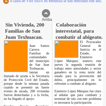
4 casos de VIH SIDA en Mendoza se han detectado este año.
Arriba
Sin Vivienda, 200
Colaboración
Familias de San
interestatal, para
Juan Texhuacan.
combatir al abigeato.
El Procurador
Juan Santos
General de
Carrera
Justicia en el
Familias de
Estado,
comunidades
Emeterio
del municipio
López Márquez, sostuvo este
de San Juan
jueves la segunda reunión de
Texhuacan,
trabajo entre autoridades y sector
lanzan un
ganadero en la zona norte del
llamado de ayuda a la Secretaría
estado para la prevención del
de Protección Civil del Estado,
delito, principalmente en lo
porque desde la semana pasada
referente a combate al abigeato.
cuando se presentó un fuerte
evento de surada, 200 viviendas
Emeterio López Márquez fue claro
fueron destechadas y a la fecha,
al señalar que para combatir y
no ha llegado el apoyo.
terminar de raíz con este problema
es necesaria la participación
...