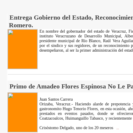
Entrega Gobierno del Estado, Reconocimien
Romero.
En nombre del gobernador del estado de Veracruz, Fide
instituto Veracruzano de Desarrollo Municipal, Alb
presidente municipal de Río Blanco, Raúl Vera Aguila
por el sindico y sus regidores, de un reconocimiento p
desempeñaron, al ser la primer administración del esta
Primo de Amadeo Flores Espinosa No Le Pa
Juan Santos Carrera
Orizaba, Veracruz.- Haciendo alarde de prepotencia 
gastronomito Hugo Tenorio Flores, en esta ocasión, ahor
prestados en eventos pasados, donde se ofrecier
Coatzacoalcos, Huimanguillo Tabasco, y recientemente 
Crisóstomo Delgado, uno de los 20 meseros
...