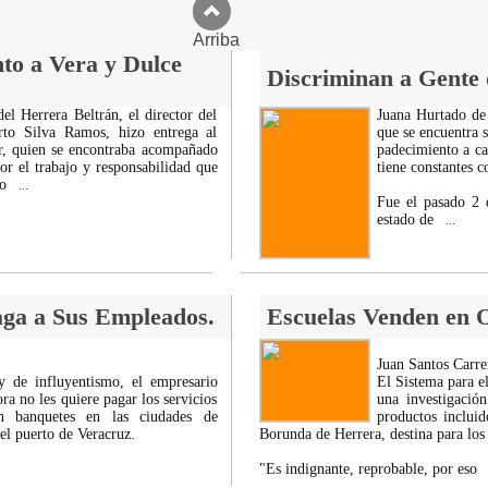
Arriba
to a Vera y Dulce
Discriminan a Gente
l Herrera Beltrán, el director del
Juana Hurtado de 
erto Silva Ramos, hizo entrega al
que se encuentra 
r, quien se encontraba acompañado
padecimiento a ca
or el trabajo y responsabilidad que
tiene constantes c
do
...
Fue el pasado 2 
estado de
...
ga a Sus Empleados.
Escuelas Venden en O
Juan Santos Carre
y de influyentismo, el empresario
El Sistema para el
a no les quiere pagar los servicios
una investigació
on banquetes en las ciudades de
productos inclui
el puerto de Veracruz.
Borunda de Herrera, destina para los
"Es indignante, reprobable, por eso