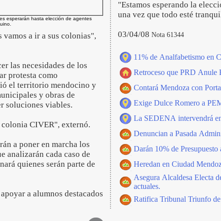
"Estamos esperando la elecció
una vez que todo esté tranqui
es esperarán hasta elección de agentes
uino.
03/04/08
Nota 61344
s vamos a ir a sus colonias",
11% de Analfabetismo en 
er las necesidades de los
Retroceso que PRD Anule E
ar protesta como
ió el territorio mendocino y
Contará Mendoza con Portal
unicipales y obras de
Exige Dulce Romero a PEM
r soluciones viables.
La SEDENA intervendrá e
 colonia CIVER", externó.
Denuncian a Pasada Admini
rán a poner en marcha los
Darán 10% de Presupuesto 
ue analizarán cada caso de
nará quienes serán parte de
Heredan en Ciudad Mendoz
Asegura Alcaldesa Electa de
actuales.
 apoyar a alumnos destacados
Ratifica Tribunal Triunfo