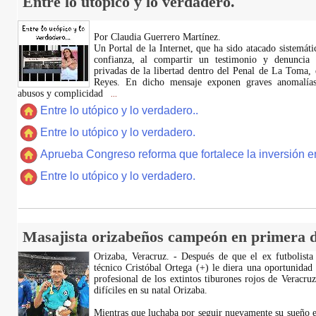
Entre lo utópico y lo verdadero.
Por Claudia Guerrero Martínez.
​Un Portal de la Internet, que ha sido atacado sistemát
confianza, al compartir un testimonio y denuncia 
privadas de la libertad dentro del Penal de La Toma,
Reyes. En dicho mensaje exponen graves anomalías,
abusos y complicidad
...
Entre lo utópico y lo verdadero..
Entre lo utópico y lo verdadero.
Aprueba Congreso reforma que fortalece la inversión en
Entre lo utópico y lo verdadero.
Masajista orizabeños campeón en primera d
Orizaba, Veracruz. - Después de que el ex futbolista
técnico Cristóbal Ortega (+) le diera una oportunidad
profesional de los extintos tiburones rojos de Veracru
difíciles en su natal Orizaba.
Mientras que luchaba por seguir nuevamente su sueño e