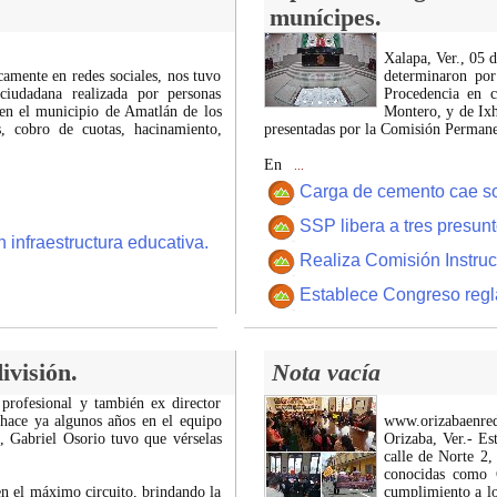
munícipes.
Xalapa, Ver., 05 
icamente en redes sociales, nos tuvo
determinaron por
ciudadana realizada por personas
Procedencia en c
 en el municipio de Amatlán de los
Montero, y de Ixh
 cobro de cuotas, hacinamiento,
presentadas por la Comisión Permanen
En
...
Carga de cemento cae sobr
SSP libera a tres presun
 infraestructura educativa.
Realiza Comisión Instruc
Establece Congreso regl
ivisión.
Nota vacía
 profesional y también ex director
 hace ya algunos años en el equipo
www.orizabaenre
z, Gabriel Osorio tuvo que vérselas
Orizaba, Ver.- Es
calle de Norte 2,
conocidas como C
n el máximo circuito, brindando la
cumplimiento a lo