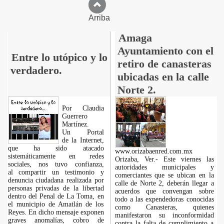
Arriba
Amaga
Ayuntamiento con el
Entre lo utópico y lo
retiro de canasteras
verdadero.
ubicadas en la calle
Norte 2.
Por Claudia
Guerrero
Martínez.
​Un Portal
de la Internet,
que ha sido atacado
www.orizabaenred.com.mx
sistemáticamente en redes
Orizaba, Ver.- Este viernes las
sociales, nos tuvo confianza,
autoridades municipales y
al compartir un testimonio y
comerciantes que se ubican en la
denuncia ciudadana realizada por
calle de Norte 2, deberán llegar a
personas privadas de la libertad
acuerdos que convengan sobre
dentro del Penal de La Toma, en
todo a las expendedoras conocidas
el municipio de Amatlán de los
como Canasteras, quienes
Reyes. En dicho mensaje exponen
manifestaron su inconformidad
graves anomalías, cobro de
contra la falta de cumplimiento a