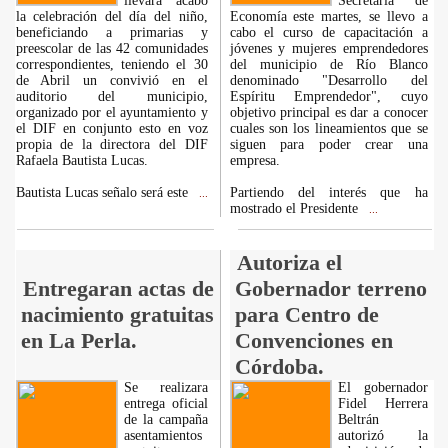
llevara acabo
Secretaria de
la celebración del día del niño,
Economía este martes, se llevo a
beneficiando a primarias y
cabo el curso de capacitación a
preescolar de las 42 comunidades
jóvenes y mujeres emprendedores
correspondientes, teniendo el 30
del municipio de Río Blanco
de Abril un convivió en el
denominado "Desarrollo del
auditorio del municipio,
Espíritu Emprendedor", cuyo
organizado por el ayuntamiento y
objetivo principal es dar a conocer
el DIF en conjunto esto en voz
cuales son los lineamientos que se
propia de la directora del DIF
siguen para poder crear una
Rafaela Bautista Lucas.
empresa.
Bautista Lucas señalo será este
Partiendo del interés que ha
...
mostrado el Presidente
...
Autoriza el
Entregaran actas de
Gobernador terreno
nacimiento gratuitas
para Centro de
en La Perla.
Convenciones en
Córdoba.
Se realizara
El gobernador
entrega oficial
Fidel Herrera
de la campaña
Beltrán
asentamientos
autorizó la