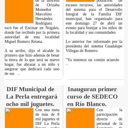
de la diócesis
población de
de Orizaba
escasos recursos, las autoridades
Monseñor
del sistema para el Desarrollo
Marcelino
Integral de la Familia DIF
Hernández
municipal, han organizado para
Rodríguez
este domingo 27 de abril un
tocó fue el Encinar en Nogales,
evento para festejar a los niños de
donde fue recibido por la primera
la localidad y sus comunidades.
autoridad de esta localidad
Miguel Romero Retana.
Lo anterior fue informado por la
presidenta del sistema Guadalupe
A su arribo, dijo el alcalde lo
Villegas de Romero.
primero que hizo además de besar
la tierra de lo que será su nuevo
"Ya tenemos un común acuerdo
hogar, fue abrazar a un niño y
...
asegurar que dedicará cada uno
de sus
...
DIF Municipal de
Inauguran primer
La Perla entregará
curso de SEDECO
ocho mil juguetes.
en Río Blanco.
Con una meta
Con la
de más de 8
participación
mil juguetes el
directa de
DIF La Perla
personal de la