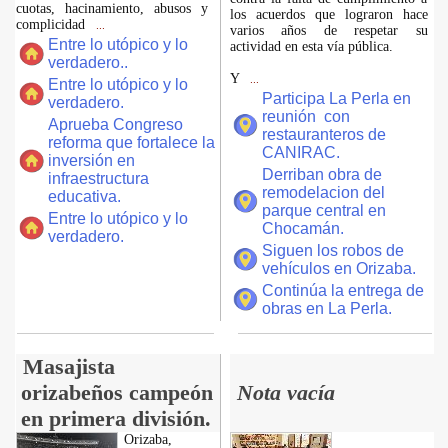
cuotas, hacinamiento, abusos y
los acuerdos que lograron hace
complicidad
...
varios años de respetar su
Entre lo utópico y lo
actividad en esta vía pública.
verdadero..
Y
...
Entre lo utópico y lo
Participa La Perla en
verdadero.
reunión con
Aprueba Congreso
restauranteros de
reforma que fortalece la
CANIRAC.
inversión en
Derriban obra de
infraestructura
remodelacion del
educativa.
parque central en
Entre lo utópico y lo
Chocamán.
verdadero.
Siguen los robos de
vehículos en Orizaba.
Continúa la entrega de
obras en La Perla.
Masajista
orizabeños campeón
Nota vacía
en primera división.
Orizaba,