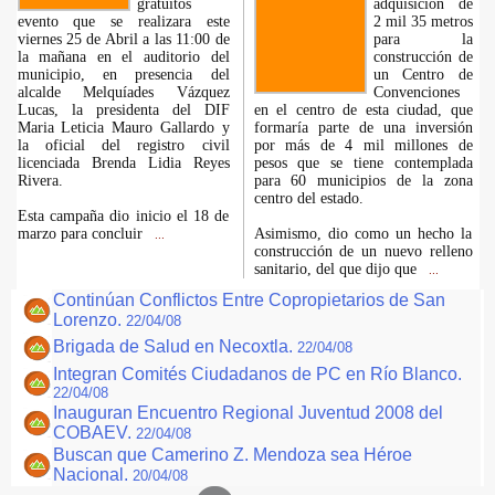
gratuitos
adquisición de
evento que se realizara este
2 mil 35 metros
viernes 25 de Abril a las 11:00 de
para la
la mañana en el auditorio del
construcción de
municipio, en presencia del
un Centro de
alcalde Melquíades Vázquez
Convenciones
Lucas, la presidenta del DIF
en el centro de esta ciudad, que
Maria Leticia Mauro Gallardo y
formaría parte de una inversión
la oficial del registro civil
por más de 4 mil millones de
licenciada Brenda Lidia Reyes
pesos que se tiene contemplada
Rivera.
para 60 municipios de la zona
centro del estado.
Esta campaña dio inicio el 18 de
marzo para concluir
Asimismo, dio como un hecho la
...
construcción de un nuevo relleno
sanitario, del que dijo que
...
Continúan Conflictos Entre Copropietarios de San
Lorenzo.
22/04/08
Brigada de Salud en Necoxtla.
22/04/08
Integran Comités Ciudadanos de PC en Río Blanco.
22/04/08
Inauguran Encuentro Regional Juventud 2008 del
COBAEV.
22/04/08
Buscan que Camerino Z. Mendoza sea Héroe
Nacional.
20/04/08