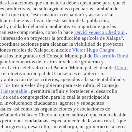
odas las acciones que en materia deben ejecutarse para que el
s productivas, no sólo agrícolas o pecuarias, también de
por la que dijo, "esta instancia respaldará y asesorará al
lar esfuerzos a favor de este sector de la población,
dad y cuidado del medio ambiente. Es importante que las
man este compromiso, como lo hace
David Velasco Chedraui
,
e interesado en proyectar la producción agrícola de Xalapa",
 coordinar acciones para alcanzar la viabilidad de proyectos
ones rurales de Xalapa, el alcalde
Víctor Hugo Chagra
a a los integrantes del Consejo Municipal de
Desarrollo Rural
ipan funcionarios de los tres niveles de gobierno y
te el acto celebrado en el Palacio Municipal, el alcalde
David
 el objetivo principal del Consejo es establecer los
aplicación de los criterios, apegados a la sustentabilidad y
r los tres niveles de gobierno para este rubro, el Consejo
l Sustentable
, permitirá influir y fortalecer el desarrollo
 de cada congregación, para lo cual la participación
e, involucrando ciudadanos, agentes y subagentes
dales, así como las organizaciones y asociaciones de
 señalando Velasco Chedraui quien subrayó que como alcalde
as peticiones ciudadanas, especialmente de la zona rural, "que
del progreso y desarrollo, sin embargo, mi gobierno esta cerca