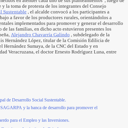
etidos en atender cada uno de sus planteamientos", luego de
e y la toma de protesta de los integrantes del Consejo
l Sustentable
, el alcalde convocó a los participantes a
abajo a favor de los productores rurales, orientándolos a
entales implementados para promover y generar el desarrollo
o de las familias, en dicho acto estuvieron presentes los
peña,
Alejandro Chavarría Galindo
, subdelegado de la
s Hernández López, titular de la Comisión Edilicia de
l Hernández Sumaya, de la CNC del Estado y en
idad Veracruzana, el doctor Ernesto Rodríguez Luna, entre
l de Desarrollo Social Sustentable.
a SAGARPA y la banca de desarrollo para promover el
uerdo para el Empleo y las Inversiones.