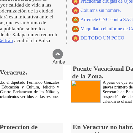
Practicarán cirugías de Ojos
yor calidad de vida a las
Columna sin nombre.
modernización de la ciudad,
rá esta iniciativa ante el
Arremete CNC contra S
ón, que es sinónimo de
la población sobre los
Maquillado el informe de Ca
lde de Xalapa quien recordó
DE TODO UN POCO
eltrán
acudió a la Bolsa
Arriba
Puente Vacacional Da
 Veracruz.
de la Zona.
do, el diputado Fernando González
A pesar de que en 
Educación y Cultura, felicitó y
jueves primero de
l Cuarto Parlamento de las Niñas y
Secretaría de Edu
ciamientos vertidos en las sesiones
suspensión de lab
calendario oficial
Protección de
En Veracruz no habrá 