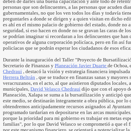
deben de darles una buena capacitación y ante todo de retenti
personas que son delincuentes, a las personas que acuden dia
gubernamentales, no que los ven todos los días y todavía tien
preguntarles a donde se dirigen y a quien visitan en dicho edi
es ahí en el mismo palacio de gobierno del estado, donde no 
seguridad, si eso hacen en donde no se gravan las caras de lo
se podrían imaginar si recordaran a los delincuentes que han 
operativos de alguna corporación policíaca, pero en fin así f
policíacas que se podrán esperar los ciudadanos de esos efic
Durante la inauguración del Taller "Proyecto de Bursatilizaci
Secretario de Finanzas y
Planeación Javier Duarte
de Ochoa, 
Chedraui
, destacó la visión y estrategia financiera impulsada
Herrera Beltrán
, que se traduce en finanzas sanas y mayores 
veracruzanos, en el acto, al que asistieron diputados locales, 
municipales,
David Velasco Chedraui
dijo que con el apoyo de
Planeación, Xalapa se suma a la bursatilización y anticipó qu
este medio, se destinarán íntegramente a obra pública, por lo
obtendremos anticipadamente recursos asignados al Ayuntami
programado tardarían en depositarse en las arcas municipales,
porque la prioridad para mi gobierno es trabajar en metas espe
familias", por lo que David Velasco se comprometió a que el
por este mecanismo financiero, se orientará a potencializar la 