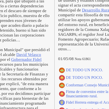
de ustedes y estamos comprom
va, para que ubiquen a las
signar el acta correspondient
rio a ciertas dependencias
Municipal de
Desarrollo Rura
en el descaro de siempre de
compartir esta filosofía de tr
ficio publico, muestra de ello
utilizar los apoyos gubernam
aprenden esos jóvenes de
del entorno rural, en benefici
s que acuden diario a palacio
regidores de la Comuna Xala
detenido, bueno si han sido
SAGARPA; el regidor José Lui
uncionan las corporaciones
Fomento Agropecuario; Rafae
az policías…
representación de la Univers
otros…
ón Municipal" que presidió el
el alcalde
David Velasco
01/05/08
Nota 61861
 por el
Gobernador Fidel
recursos para los municipios
alcaldes y funcionarios
DE TODO UN POCO.
 la Secretaría de Finanzas y
DE TODO UN POCO.
e los recursos obtenidos por
 que explicó, "de esta manera
Conforman Consejo Municipa
ento, que conforme a lo
Firma de convenios entre l
 por eso decidimos participar
financiamiento rural.
cíficas para bienestar de las
Fidel Herrera entrega el Ac
 financiamiento programado
infraestructura para el