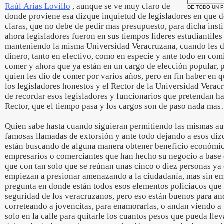
Raúl Arias Lovillo
, aunque se ve muy claro de
DE TODO UN 
donde proviene esa dizque inquietud de legisladores en que d
claras, que no debe de pedir mas presupuesto, para dicha ins
ahora legisladores fueron en sus tiempos lideres estudiantiles
manteniendo la misma Universidad Veracruzana, cuando les d
dinero, tanto en efectivo, como en especie y ante todo en co
comer y ahora que ya están en un cargo de elección popular, 
quien les dio de comer por varios años, pero en fin haber en q
los legisladores honestos y el Rector de la Universidad Vera
de recordar esos legisladores y funcionarios que pretendan ha
Rector, que el tiempo pasa y los cargos son de paso nada ma
Quien sabe hasta cuando siguieran permitiendo las mismas au
famosas llamadas de extorsión y ante todo dejando a esos di
están buscando de alguna manera obtener beneficio económic
empresarios o comerciantes que han hecho su negocio a base d
que con tan solo que se reúnan unas cinco o diez personas y
empiezan a presionar amenazando a la ciudadanía, mas sin e
pregunta en donde están todos esos elementos policíacos que
seguridad de los veracruzanos, pero eso están buenos para an
correteando a jovencitas, para enamorarlas, o andan viendo a
solo en la calle para quitarle los cuantos pesos que pueda lle