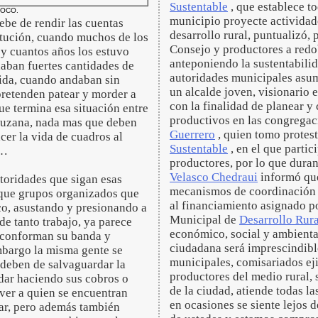
Sustentable
, que establece t
POCO.
municipio proyecte actividade
ebe de rendir las cuentas
desarrollo rural, puntualizó, 
titución, cuando muchos de los
Consejo y productores a redob
 y cuantos años los estuvo
anteponiendo la sustentabili
aban fuertes cantidades de
autoridades municipales asu
mida, cuando andaban sin
un alcalde joven, visionario 
pretenden patear y morder a
con la finalidad de planear y
ue termina esa situación entre
productivos en las congregaci
cruzana, nada mas que deben
Guerrero
, quien tomo protest
cer la vida de cuadros al
Sustentable
, en el que partic
s…
productores, por lo que duran
Velasco Chedraui
informó que
toridades que sigan esas
mecanismos de coordinación y 
zque grupos organizados que
al financiamiento asignado po
o, asustando y presionando a
Municipal de
Desarrollo Rura
e tanto trabajo, ya parece
económico, social y ambiental
a conforman su banda y
ciudadana será imprescindibl
mbargo la misma gente se
municipales, comisariados eji
 deben de salvaguardar la
productores del medio rural,
dar haciendo sus cobros o
de la ciudad, atiende todas l
 ver a quien se encuentran
en ocasiones se siente lejos 
var, pero además también