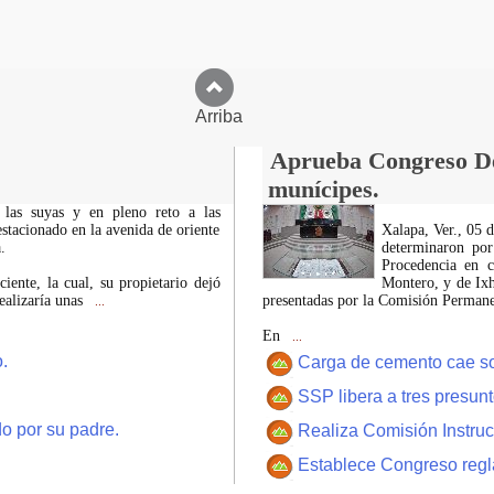
Arriba
Aprueba Congreso Dec
munícipes.
 las suyas y en pleno reto a las
estacionado en la avenida de oriente
Xalapa, Ver., 05 
.
determinaron por
Procedencia en c
iente, la cual, su propietario dejó
Montero, y de Ixh
ealizaría unas
presentadas por la Comisión Permanen
...
En
...
.
Carga de cemento cae sobr
SSP libera a tres presun
o por su padre.
Realiza Comisión Instruc
Establece Congreso regl