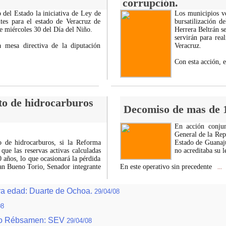
corrupción.
 del Estado la iniciativa de Ley de
Los municipios ve
tes para el estado de Veracruz de
bursatilización d
te miércoles 30 del Día del Niño.
Herrera Beltrán s
servirán para rea
 mesa directiva de la diputación
Veracruz.
Con esta acción, 
to de hidrocarburos
Decomiso de mas de 1
En acción conjun
General de la Rep
o de hidrocarburos, si la Reforma
Estado de Guanaj
que las reservas activas calculadas
no acreditaba su l
años, lo que ocasionará la pérdida
Juan Bueno Torio, Senador integrante
En este operativo sin precedente
...
ra edad: Duarte de Ochoa.
29/04/08
08
tro Rébsamen: SEV
29/04/08