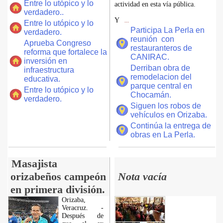
Entre lo utópico y lo
actividad en esta vía pública.
verdadero..
Y
...
Entre lo utópico y lo
Participa La Perla en
verdadero.
reunión con
Aprueba Congreso
restauranteros de
reforma que fortalece la
CANIRAC.
inversión en
Derriban obra de
infraestructura
remodelacion del
educativa.
parque central en
Entre lo utópico y lo
Chocamán.
verdadero.
Siguen los robos de
vehículos en Orizaba.
Continúa la entrega de
obras en La Perla.
Masajista
orizabeños campeón
Nota vacía
en primera división.
Orizaba,
Veracruz. -
Después de