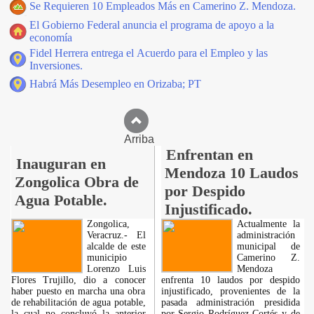
Se Requieren 10 Empleados Más en Camerino Z. Mendoza.
El Gobierno Federal anuncia el programa de apoyo a la
economía
Fidel Herrera entrega el Acuerdo para el Empleo y las
Inversiones.
Habrá Más Desempleo en Orizaba; PT
Arriba
Enfrentan en
Inauguran en
Mendoza 10 Laudos
Zongolica Obra de
por Despido
Agua Potable.
Injustificado.
Zongolica,
Actualmente la
Veracruz.- El
administración
alcalde de este
municipal de
municipio
Camerino Z.
Lorenzo Luis
Mendoza
Flores Trujillo, dio a conocer
enfrenta 10 laudos por despido
haber puesto en marcha una obra
injustificado, provenientes de la
de rehabilitación de agua potable,
pasada administración presidida
la cual no concluyó la anterior
por Sergio Rodríguez Cortés y de