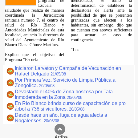
programa de
mencionado, se tomó la
Escuela
determinación de establecer la
saludable que realiza de manera
declaratoria de alerta ante la
coordinada la Jurisdicción
posibilidad de que se presenten
sanitaria numero 7, el centro de
granizadas que afecten a los
salud de Río Blanco y
habitantes, sin embargo, dijo que
Autoridades Municipales de esta
no cuentan con apoyos suficientes
localidad, anuncio la directora de
para actuar en caso de
salud del Ayuntamiento de Río
contingencia.
Blanco Diana Gómez Martínez.
"Los
...
Explico que el objetivo del
Programa "Escuela
...
Iniciaron Larvaton y Campaña de Vacunación en
Rafael Delgado
21/05/08
Por Primera Vez, Servicio de Limpia Pública a
Zongolica.
20/05/08
Devastado el 40% de Zona boscosa por Tala
Inmoderada en la Zona
20/05/08
En Río Blanco brinda curso de capacitación de pro
árbol a 738 silvicultores.
20/05/08
Desde hace un año, fuga de agua afecta a
Nogalenses.
20/05/08
Arriba