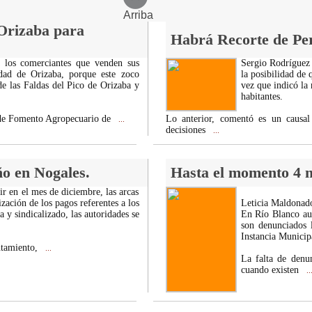
Arriba
Orizaba para
Habrá Recorte de Per
 los comerciantes que venden sus
Sergio Rodríguez 
dad de Orizaba, porque este zoco
la posibilidad de 
e las Faldas del Pico de Orizaba y
vez que indicó la 
habitantes.
r de Fomento Agropecuario de
Lo anterior, comentó es un causal
...
decisiones
...
o en Nogales.
Hasta el momento 4 m
ir en el mes de diciembre, las arcas
zación de los pagos referentes a los
Leticia Maldonad
a y sindicalizado, las autoridades se
En Río Blanco aun
son denunciados 
Instancia Municip
ntamiento,
...
La falta de denu
cuando existen
..