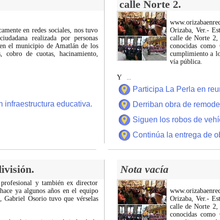
calle Norte 2.
www.orizabaenre
icamente en redes sociales, nos tuvo
Orizaba, Ver.- Es
ciudadana realizada por personas
calle de Norte 2,
 en el municipio de Amatlán de los
conocidas como C
 cobro de cuotas, hacinamiento,
cumplimiento a lo
vía pública.
Y
...
Participa La Perla en r
 infraestructura educativa.
Derriban obra de remode
Siguen los robos de vehí
Continúa la entrega de o
ivisión.
Nota vacía
 profesional y también ex director
 hace ya algunos años en el equipo
www.orizabaenre
z, Gabriel Osorio tuvo que vérselas
Orizaba, Ver.- Es
calle de Norte 2,
conocidas como C