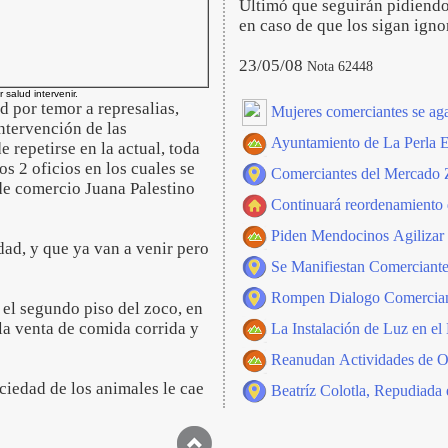
Ultimó que seguirán pidiendo 
en caso de que los sigan igno
23/05/08
Nota 62448
r salud intervenir.
d por temor a represalias,
Mujeres comerciantes se ag
ntervención de las
Ayuntamiento de La Perla E
 repetirse en la actual, toda
s 2 oficios en los cuales se
Comerciantes del Mercado Z
 de comercio Juana Palestino
Continuará reordenamiento 
Piden Mendocinos Agilizar 
dad, y que ya van a venir pero
Se Manifiestan Comerciante
Rompen Dialogo Comerciant
el segundo piso del zoco, en
la venta de comida corrida y
La Instalación de Luz en el
Reanudan Actividades de O
uciedad de los animales le cae
Beatríz Colotla, Repudiada