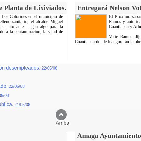
 Planta de Lixiviados.
Entregará Nelson Vott
a Los Colorines en el municipio de
El Próximo sábad
lleno sanitario, el alcalde Miguel
Ramos y autorida
 cuanto antes hagan algo para la
Cuautlapan y Arbol
ado a la contaminación, la salud de
Votte Ramos dij
Cuautlapan donde inaugurarán la obr
 son desempleados.
22/05/08
ado.
22/05/08
05/08
ública.
21/05/08
Arriba
Amaga Ayuntamiento c