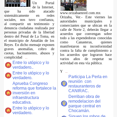
​Un Portal
de la Internet,
que ha sido atacado
www.orizabaenred.com.mx
sistemáticamente en redes
Orizaba, Ver.- Este viernes las
sociales, nos tuvo confianza,
autoridades municipales y
al compartir un testimonio y
comerciantes que se ubican en la
denuncia ciudadana realizada por
calle de Norte 2, deberán llegar a
personas privadas de la libertad
acuerdos que convengan sobre
dentro del Penal de La Toma, en
todo a las expendedoras conocidas
el municipio de Amatlán de los
como Canasteras, quienes
Reyes. En dicho mensaje exponen
manifestaron su inconformidad
graves anomalías, cobro de
contra la falta de cumplimiento a
cuotas, hacinamiento, abusos y
los acuerdos que lograron hace
complicidad
...
varios años de respetar su
Entre lo utópico y lo
actividad en esta vía pública.
verdadero..
Y
...
Entre lo utópico y lo
Participa La Perla en
verdadero.
reunión con
Aprueba Congreso
restauranteros de
reforma que fortalece la
CANIRAC.
inversión en
Derriban obra de
infraestructura
remodelacion del
educativa.
parque central en
Entre lo utópico y lo
Chocamán.
verdadero.
Siguen los robos de