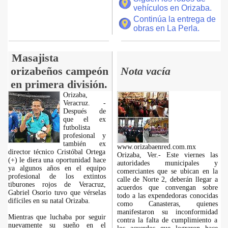
vehículos en Orizaba.
Continúa la entrega de
obras en La Perla.
Masajista
orizabeños campeón
Nota vacía
en primera división.
Orizaba,
Veracruz. -
Después de
que el ex
futbolista
profesional y
también ex
www.orizabaenred.com.mx
director técnico Cristóbal Ortega
Orizaba, Ver.- Este viernes las
(+) le diera una oportunidad hace
autoridades municipales y
ya algunos años en el equipo
comerciantes que se ubican en la
profesional de los extintos
calle de Norte 2, deberán llegar a
tiburones rojos de Veracruz,
acuerdos que convengan sobre
Gabriel Osorio tuvo que vérselas
todo a las expendedoras conocidas
difíciles en su natal Orizaba.
como Canasteras, quienes
manifestaron su inconformidad
Mientras que luchaba por seguir
contra la falta de cumplimiento a
nuevamente su sueño en el