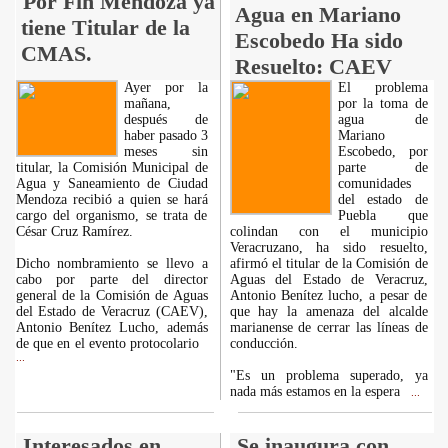
Por Fin Mendoza ya
Agua en Mariano
tiene Titular de la
Escobedo Ha sido
CMAS.
Resuelto: CAEV
Ayer por la
El problema
mañana,
por la toma de
después de
agua de
haber pasado 3
Mariano
meses sin
Escobedo, por
titular, la Comisión Municipal de
parte de
Agua y Saneamiento de Ciudad
comunidades
Mendoza recibió a quien se hará
del estado de
cargo del organismo, se trata de
Puebla que
César Cruz Ramírez.
colindan con el municipio
Veracruzano, ha sido resuelto,
Dicho nombramiento se llevo a
afirmó el titular de la Comisión de
cabo por parte del director
Aguas del Estado de Veracruz,
general de la Comisión de Aguas
Antonio Benítez lucho, a pesar de
del Estado de Veracruz (CAEV),
que hay la amenaza del alcalde
Antonio Benítez Lucho, además
marianense de cerrar las líneas de
de que en el evento protocolario
conducción.
...
"Es un problema superado, ya
nada más estamos en la espera
...
Interesados en
Se inaugura con