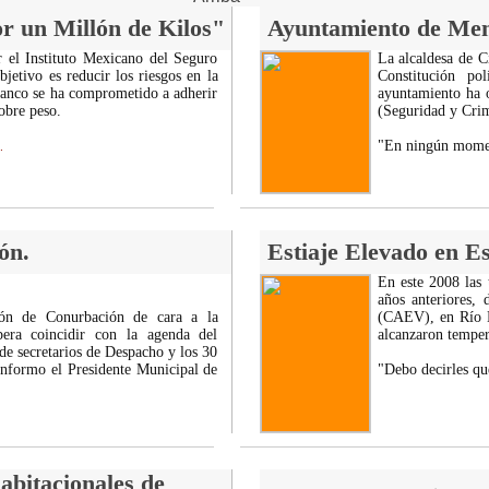
r un Millón de Kilos"
Ayuntamiento de Me
 el Instituto Mexicano del Seguro
La alcaldesa de 
etivo es reducir los riesgos en la
Constitución p
Blanco se ha comprometido a adherir
ayuntamiento ha 
obre peso.
(Seguridad y Crim
"En ningún momen
.
ón.
Estiaje Elevado en E
En este 2008 las
años anteriores,
ón de Conurbación de cara a la
(CAEV), en Río B
era coincidir con la agenda del
alcanzaron temper
de secretarios de Despacho y los 30
informo el Presidente Municipal de
"Debo decirles qu
habitacionales de