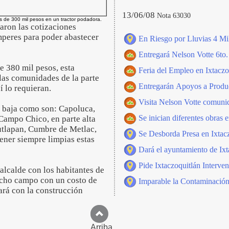
13/06/08
Nota 63030
s de 300 mil pesos en un tractor podadora.
aron las cotizaciones
mperes para poder abastecer
En Riesgo por Lluvias 4 Mil
Entregará Nelson Votte 6to.
e 380 mil pesos, esta
Feria del Empleo en Ixtaczo
 las comunidades de la parte
Entregarán Apoyos a Produc
í lo requieran.
Visita Nelson Votte comunid
e baja como son: Capoluca,
Se inician diferentes obras e
Campo Chico, en parte alta
tlapan, Cumbre de Metlac,
Se Desborda Presa en Ixtacz
tener siempre limpias estas
Dará el ayuntamiento de Ix
Pide Ixtaczoquitlán Inter
lcalde con los habitantes de
dicho campo con un costo de
Imparable la Contaminación
rá con la construcción
Arriba