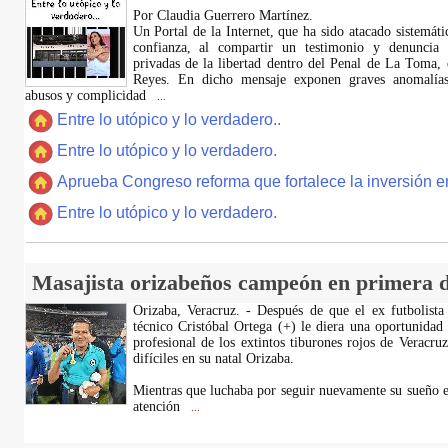
Por Claudia Guerrero Martínez.
​Un Portal de la Internet, que ha sido atacado sistemát
confianza, al compartir un testimonio y denuncia 
privadas de la libertad dentro del Penal de La Toma,
Reyes. En dicho mensaje exponen graves anomalías,
abusos y complicidad
...
Entre lo utópico y lo verdadero..
Entre lo utópico y lo verdadero.
Aprueba Congreso reforma que fortalece la inversión en
Entre lo utópico y lo verdadero.
Masajista orizabeños campeón en primera d
Orizaba, Veracruz. - Después de que el ex futbolista
técnico Cristóbal Ortega (+) le diera una oportunidad
profesional de los extintos tiburones rojos de Veracru
difíciles en su natal Orizaba.
Mientras que luchaba por seguir nuevamente su sueño e
atención
...