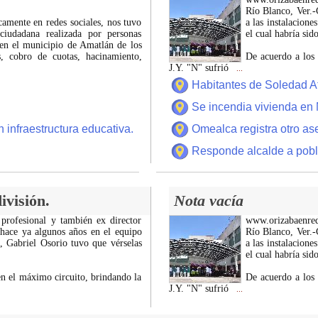
Río Blanco, Ver.-C
icamente en redes sociales, nos tuvo
a las instalacion
ciudadana realizada por personas
el cual habría si
 en el municipio de Amatlán de los
 cobro de cuotas, hacinamiento,
De acuerdo a los 
J.Y. "N" sufrió
...
Habitantes de Soledad A
Se incendia vivienda en 
 infraestructura educativa.
Omealca registra otro as
Responde alcalde a pobl
ivisión.
Nota vacía
 profesional y también ex director
www.orizabaenre
 hace ya algunos años en el equipo
Río Blanco, Ver.-C
z, Gabriel Osorio tuvo que vérselas
a las instalacion
el cual habría si
n el máximo circuito, brindando la
De acuerdo a los 
J.Y. "N" sufrió
...