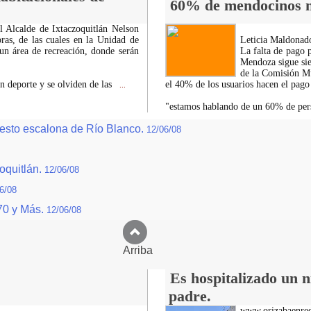
60% de mendocinos n
l Alcalde de Ixtaczoquitlán Nelson
ras, de las cuales en la Unidad de
Leticia Maldonad
 un área de recreación, donde serán
La falta de pago 
Mendoza sigue sie
de la Comisión M
n deporte y se olviden de las
el 40% de los usuarios hacen el pago
...
"estamos hablando de un 60% de pe
desto escalona de Río Blanco.
12/06/08
oquitlán.
12/06/08
6/08
 70 y Más.
12/06/08
Arriba
Es hospitalizado un n
padre.
www.orizabaenre