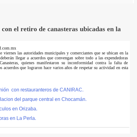
on el retiro de canasteras ubicadas en la
d.com.mx
te viernes las autoridades municipales y comerciantes que se ubican en la
 deberán llegar a acuerdos que convengan sobre todo a las expendedoras
anasteras, quienes manifestaron su inconformidad contra la falta de
s acuerdos que lograron hace varios años de respetar su actividad en esta
eunión con restauranteros de CANIRAC.
lacion del parque central en Chocamán.
culos en Orizaba.
bras en La Perla.