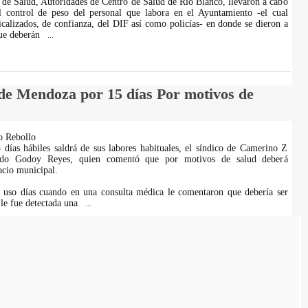
 de Salud, Autoridades de Centro de Salud de Rio Blanco, llevaron a cabo
el control de peso del personal que labora en el Ayuntamiento -el cual
dicalizados, de confianza, del DIF así como policías- en donde se dieron a
que deberán
...
 de Mendoza por 15 días Por motivos de
o Rebollo
días hábiles saldrá de sus labores habituales, el síndico de Camerino Z
do Godoy Reyes, quien comentó que por motivos de salud deberá
acio municipal.
e uso días cuando en una consulta médica le comentaron que debería ser
 le fue detectada una
...