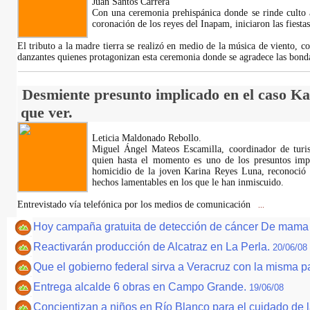
Juan Santos Carrera
Con una ceremonia prehispánica donde se rinde culto a
coronación de los reyes del Inapam, iniciaron las fiesta
El tributo a la madre tierra se realizó en medio de la música de viento, co
danzantes quienes protagonizan esta ceremonia donde se agradece las bon
Desmiente presunto implicado en el caso Ka
que ver.
Leticia Maldonado Rebollo.
Miguel Ángel Mateos Escamilla, coordinador de turi
quien hasta el momento es uno de los presuntos impl
homicidio de la joven Karina Reyes Luna, reconoció e
hechos lamentables en los que le han inmiscuido.
Entrevistado vía telefónica por los medios de comunicación
...
Hoy campaña gratuita de detección de cáncer De mama y 
Reactivarán producción de Alcatraz en La Perla.
20/06/08
Que el gobierno federal sirva a Veracruz con la misma 
Entrega alcalde 6 obras en Campo Grande.
19/06/08
Concientizan a niños en Río Blanco para el cuidado de 