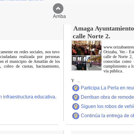
Arriba
Amaga Ayuntamiento c
calle Norte 2.
www.orizabaenre
icamente en redes sociales, nos tuvo
Orizaba, Ver.- Es
ciudadana realizada por personas
calle de Norte 2,
 en el municipio de Amatlán de los
conocidas como C
 cobro de cuotas, hacinamiento,
cumplimiento a lo
vía pública.
Y
...
Participa La Perla en r
 infraestructura educativa.
Derriban obra de remode
Siguen los robos de vehí
Continúa la entrega de o