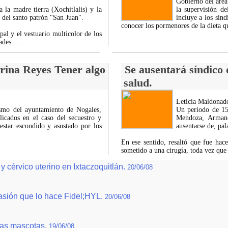
Gobierno del área
 la madre tierra (Xochitlalis) y la
la supervisión d
s del santo patrón "San Juan".
incluye a los sin
conocer los pormenores de la dieta 
pal y el vestuario multicolor de los
dades
...
rina Reyes Tener algo
Se ausentará síndico
salud.
Leticia Maldonad
smo del ayuntamiento de Nogales,
Un periodo de 15 
icados en el caso del secuestro y
Mendoza, Arman
star escondido y asustado por los
ausentarse de, pal
En ese sentido, resaltó que fue hac
sometido a una cirugía, toda vez que
cérvico uterino en Ixtaczoquitlán.
20/06/08
pasión que lo hace Fidel;HYL.
20/06/08
las mascotas.
19/06/08