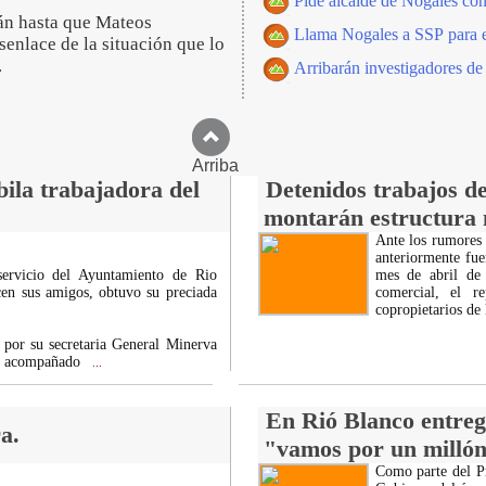
Pide alcalde de Nogales con
rán hasta que Mateos
Llama Nogales a SSP para es
senlace de la situación que lo
.
Arribarán investigadores d
Arriba
bila trabajadora del
Detenidos trabajos d
montarán estructura 
Ante los rumores 
anteriormente fu
servicio del Ayuntamiento de Rio
mes de abril de
cen sus amigos, obtuvo su preciada
comercial, el r
copropietarios de
 por su secretaria General Minerva
r, acompañado
...
En Rió Blanco entreg
a.
"vamos por un millón 
Como parte del P