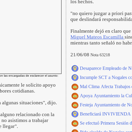
los hechos.
"no quiero juzgar a priori pa
que deslindará responsabilida
Finalmente dejó en claro que
Miguel Mateos Escamilla
sin
mientras tanto señaló no habr
21/06/08
Nota 63218
Desaparece Empleado de N
on las encargadas de esclarecer el asunto:
Incumple SCT a Nogales con
camente le solicito apoyo
Mal Clima Afecta Trabajos 
abores cotidianas.
Apoya Ayuntamiento la Cul
 algunas situaciones", dijo.
Festeja Ayuntamiento de No
Beneficiará INVIVIENDA a 
alguno relacionado con la
no asistimos a trabajar
Se efectuó Primera Sesión d
 llegar".