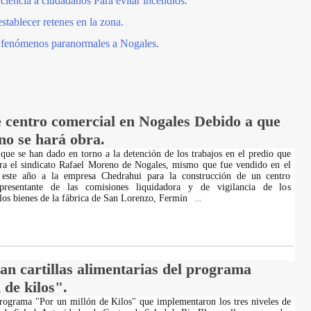
ciencia a ciudadanos Para evitar incendios.
tablecer retenes en la zona.
e fenómenos paranormales a Nogales.
e centro comercial en Nogales Debido a que
no se hará obra.
que se han dado en torno a la detención de los trabajos en el predio que
era el sindicato Rafael Moreno de Nogales, mismo que fue vendido en el
 este año a la empresa Chedrahui para la construcción de un centro
epresentante de las comisiones liquidadora y de vigilancia de los
 los bienes de la fábrica de San Lorenzo, Fermín
...
an cartillas alimentarias del programa
de kilos".
rograma "Por un millón de Kilos" que implementaron los tres niveles de