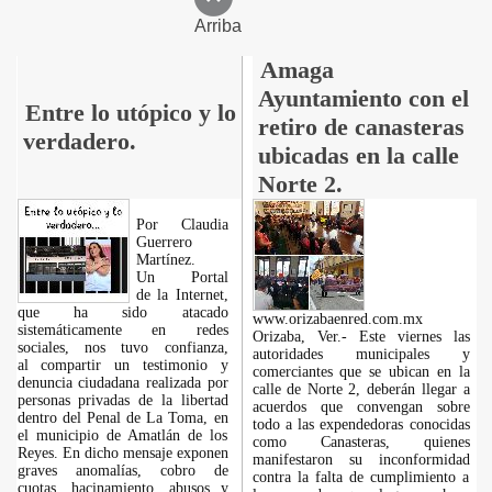
Arriba
Amaga
Ayuntamiento con el
Entre lo utópico y lo
retiro de canasteras
verdadero.
ubicadas en la calle
Norte 2.
Por Claudia
Guerrero
Martínez.
​Un Portal
de la Internet,
que ha sido atacado
www.orizabaenred.com.mx
sistemáticamente en redes
Orizaba, Ver.- Este viernes las
sociales, nos tuvo confianza,
autoridades municipales y
al compartir un testimonio y
comerciantes que se ubican en la
denuncia ciudadana realizada por
calle de Norte 2, deberán llegar a
personas privadas de la libertad
acuerdos que convengan sobre
dentro del Penal de La Toma, en
todo a las expendedoras conocidas
el municipio de Amatlán de los
como Canasteras, quienes
Reyes. En dicho mensaje exponen
manifestaron su inconformidad
graves anomalías, cobro de
contra la falta de cumplimiento a
cuotas, hacinamiento, abusos y