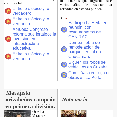
los acuerdos que lograron hace
complicidad
...
varios años de respetar su
Entre lo utópico y lo
actividad en esta vía pública.
verdadero..
Y
...
Entre lo utópico y lo
Participa La Perla en
verdadero.
reunión con
Aprueba Congreso
restauranteros de
reforma que fortalece la
CANIRAC.
inversión en
Derriban obra de
infraestructura
remodelacion del
educativa.
parque central en
Entre lo utópico y lo
Chocamán.
verdadero.
Siguen los robos de
vehículos en Orizaba.
Continúa la entrega de
obras en La Perla.
Masajista
orizabeños campeón
Nota vacía
en primera división.
Orizaba,
Veracruz. -