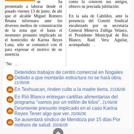
se ha
como la conocen sus amigos,
presentado a laborar desde el
obtuvo su preciada jubilación.
pasado viernes 13 de junio, de ahí
que el alcalde Miguel Romero
En la sala de Cabildos, ante la
Retana informara ante los
presencia del Comité Sindical
diversos medios de comunicación
encabezado por su secretaria
de la zona que el hasta el
General Minerva Zúñiga Velasco,
momento presunto implicado en
el Presidente Municipal de Rio
el homicidio de Karina Reyes
Blanco, Raúl Vera Aguilar,
Luna, sólo se comunicó con él
acompañado
...
para expresar el motivo de su
ausencia.
"No
...
Detenidos trabajos de centro comercial en Nogales
Debido a que montarán estructura no se hará obra.
21/06/08
En Texhuacan, rinden culto a la madre tierra.
21/06/08
En Rió Blanco entregan cartillas alimentarias del
programa "vamos por un millón de kilos".
21/06/08
Desmiente presunto implicado en el caso Karina
Reyes Tener algo que ver.
20/06/08
Se ausentará síndico de Mendoza por 15 días Por
motivos de salud.
20/06/08