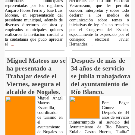
autoridades municipales
electorales del Instituto Electoral
representadas por los regidores
Veracruzano, que les permita
Amparo Flores Fierro y José Luís
conocer, interpretar y sobre todo
Moreno, en representación del
declarar a los medios de
presidente municipal, además de
comunicación sobre temas o
diversos directores de área y
iniciativas de ley aún no resueltas
empleados municipales quienes
por el Congreso del Estado,
realizaron la invitación cordial a
especialmente lo expresado por el
la ciudadanía que pudo apreciar
consejero electoral Javier
el
Hernández
...
...
Miguel Mateos no se
Después de más de
ha presentado a
34 años de servicio
Trabajar desde el
se jubila trabajadora
Viernes, asegura el
del ayuntamiento de
alcalde de Nogales.
Río Blanco.
Miguel Ángel
Mateos
Por: Edgar
Escamilla,
Gómez.
coordinador
Después de 34
de turismo en
años de servicio
el
ininterrumpido al servicio del
ayuntamiento
Ayuntamiento de Rio Blanco,
de Nogales no
Eulalia Castro Huerta, "Lalita"