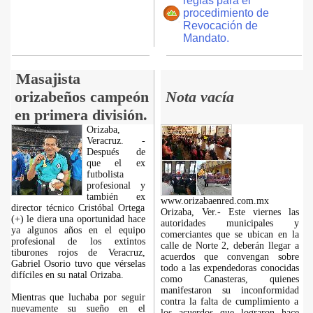
reglas para el
procedimiento de
Revocación de
Mandato.
Masajista
orizabeños campeón
Nota vacía
en primera división.
Orizaba,
Veracruz. -
Después de
que el ex
futbolista
profesional y
también ex
www.orizabaenred.com.mx
director técnico Cristóbal Ortega
Orizaba, Ver.- Este viernes las
(+) le diera una oportunidad hace
autoridades municipales y
ya algunos años en el equipo
comerciantes que se ubican en la
profesional de los extintos
calle de Norte 2, deberán llegar a
tiburones rojos de Veracruz,
acuerdos que convengan sobre
Gabriel Osorio tuvo que vérselas
todo a las expendedoras conocidas
difíciles en su natal Orizaba.
como Canasteras, quienes
manifestaron su inconformidad
Mientras que luchaba por seguir
contra la falta de cumplimiento a
nuevamente su sueño en el
los acuerdos que lograron hace