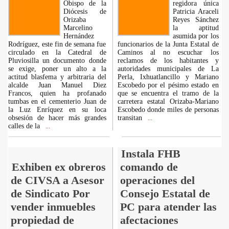
Obispo de la
regidora única
Diócesis de
Patricia Araceli
Orizaba
Reyes Sánchez
Marcelino
la aptitud
Hernández
asumida por los
Rodríguez, este fin de semana fue
funcionarios de la Junta Estatal de
circulado en la Catedral de
Caminos al no escuchar los
Pluviosilla un documento donde
reclamos de los habitantes y
se exige, poner un alto a la
autoridades municipales de La
actitud blasfema y arbitraria del
Perla, Ixhuatlancillo y Mariano
alcalde Juan Manuel Diez
Escobedo por el pésimo estado en
Francos, quien ha profanado
que se encuentra el tramo de la
tumbas en el cementerio Juan de
carretera estatal Orizaba-Mariano
la Luz Enríquez en su loca
Escobedo donde miles de personas
obsesión de hacer más grandes
transitan
...
calles de la
...
Instala FHB
Exhiben ex obreros
comando de
de CIVSA a Asesor
operaciones del
de Sindicato Por
Consejo Estatal de
vender inmuebles
PC para atender las
propiedad de
afectaciones