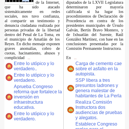
de la Internet,
diputados de la LXVII Legislatura
que ha sido atacado
determinaron por mayoría
sistemáticamente en redes
calificada si ha lugar los
sociales, nos tuvo confianza,
procedimientos de Declaración de
al compartir un testimonio y
Procedencia en contra de los
denuncia ciudadana realizada por
presidentes municipales de Úrsulo
personas privadas de la libertad
Galván, Bertín Bravo Montero, y
dentro del Penal de La Toma, en
de Ixhuatlán del Sureste, Raúl
el municipio de Amatlán de los
González Martínez, con base en las
Reyes. En dicho mensaje exponen
conclusiones presentadas por la
graves anomalías, cobro de
Comisión Permanente Instructora.
cuotas, hacinamiento, abusos y
complicidad
En
...
...
Entre lo utópico y lo
Carga de cemento cae
verdadero..
sobre el asfalto en la
autopista.
Entre lo utópico y lo
verdadero.
SSP libera a tres
presuntos ladrones y
Aprueba Congreso
genera malestar de
reforma que fortalece la
habitantes de La Perla
inversión en
infraestructura
Realiza Comisión
educativa.
Instructora dos
audiencias de pruebas
Entre lo utópico y lo
y alegatos.
verdadero.
Establece Congreso