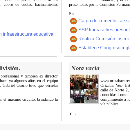
 cobro de cuotas, hacinamiento,
presentadas por la Comisión Permanen
En
...
Carga de cemento cae sobr
SSP libera a tres presun
 infraestructura educativa.
Realiza Comisión Instruc
Establece Congreso regl
ivisión.
Nota vacía
 profesional y también ex director
 hace ya algunos años en el equipo
www.orizabaenre
z, Gabriel Osorio tuvo que vérselas
Orizaba, Ver.- Es
calle de Norte 2,
conocidas como C
n el máximo circuito, brindando la
cumplimiento a lo
vía pública.
Y
...