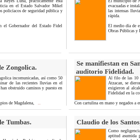
na Reyes Luna, prácticamente está
El municipio de N
sticia en el Estado Salvador Mikel
evacuadas e instal
s policíacos de seguridad pública y
las intensas lluv
rápida.
on el Gobernador del Estado Fidel
El medio día de e
Obras Públicas y
Se manifiestan en Sa
de Zongolica.
auditorio Fidelidad.
ongolica incomunicadas, así como 50
Al filo de las 10
nar de las recientes lluvias en el
Atzacan, se diero
 han obstruido caminos y puesto en
exigieron al alca
Fidelidad en la c
cipios de Magdalena,
Con cartulina en mano y negados a e
...
de Tumbas.
Claudio de los Santos
Como negligencia
aptitud asumida 