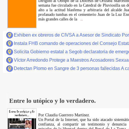
Dirigido al Obispo de la Diócesis de Orizaba Marcelin
semana fue circulado en la Catedral de Pluviosilla un
alto a la actitud blasfema y arbitraria del alcalde 
profanado tumbas en el cementerio Juan de la Luz Enr
más grandes calles de la
...
Exhiben ex obreros de CIVSA a Asesor de Sindicato Po
Instala FHB comando de operaciones del Consejo Estatal
Solicita Gobierno estatal a Segob declaratoria de emer
Víctor Arredondo Protege a Maestros Acosadores Sexua
Detectan Plomo en Sangre de 3 personas fallecidas A c
Entre lo utópico y lo verdadero.
Por Claudia Guerrero Martínez.
​Un Portal de la Internet, que ha sido atacado sistemát
confianza, al compartir un testimonio y denuncia 
privadas de la libertad dentro del Penal de La Toma,