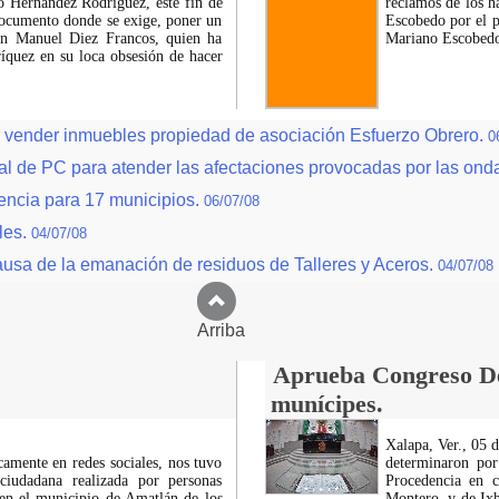
o Hernández Rodríguez, este fin de
reclamos de los h
 documento donde se exige, poner un
Escobedo por el p
Juan Manuel Diez Francos, quien ha
Mariano Escobedo
íquez en su loca obsesión de hacer
r vender inmuebles propiedad de asociación Esfuerzo Obrero.
0
 de PC para atender las afectaciones provocadas por las ondas
gencia para 17 municipios.
06/07/08
les.
04/07/08
ausa de la emanación de residuos de Talleres y Aceros.
04/07/08
Arriba
Aprueba Congreso Dec
munícipes.
Xalapa, Ver., 05 
icamente en redes sociales, nos tuvo
determinaron por
ciudadana realizada por personas
Procedencia en c
 en el municipio de Amatlán de los
Montero, y de Ixh