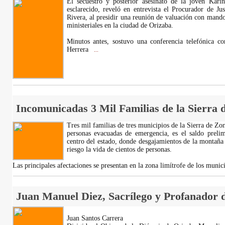
El secuestro y posterior asesinato de la joven Kari
esclarecido, reveló en entrevista el Procurador de Ju
Rivera, al presidir una reunión de valuación con mando
ministeriales en la ciudad de Orizaba.
Minutos antes, sostuvo una conferencia telefónica c
Herrera
...
Incomunicadas 3 Mil Familias de la Sierra 
Tres mil familias de tres municipios de la Sierra de Z
personas evacuadas de emergencia, es el saldo prelimi
centro del estado, donde desgajamientos de la montaña
riesgo la vida de cientos de personas.
Las principales afectaciones se presentan en la zona limítrofe de los muni
Juan Manuel Diez, Sacrílego y Profanador 
Juan Santos Carrera