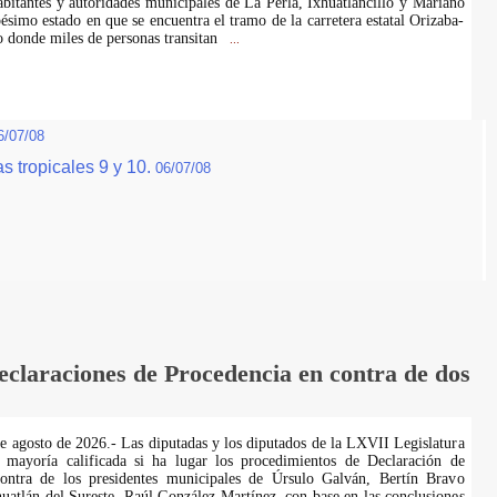
abitantes y autoridades municipales de La Perla, Ixhuatlancillo y Mariano
ésimo estado en que se encuentra el tramo de la carretera estatal Orizaba-
 donde miles de personas transitan
...
6/07/08
 tropicales 9 y 10.
06/07/08
laraciones de Procedencia en contra de dos
de agosto de 2026.- Las diputadas y los diputados de la LXVII Legislatura
 mayoría calificada si ha lugar los procedimientos de Declaración de
ontra de los presidentes municipales de Úrsulo Galván, Bertín Bravo
uatlán del Sureste, Raúl González Martínez, con base en las conclusiones