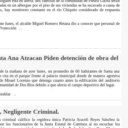
ogales está en alerta; dos familias de la comunidad de Piedra Gacha serán
adas en un albergue por el piso de sus viviendas se ha socavado a causa de
ias, hay monitoreo constante en el río Chiquito considerado de respuesta
ste lunes, el alcalde Miguel Romero Retana dio a conocer que personal de
 Protección
...
nta Ana Atzacan Piden detención de obra del
 de la mañana de ayer lunes, un promedio de 60 habitantes de Santa ana
n cita en el parque frente al palacio municipal donde de manera agresiva
lde Misael Lorenzo que detenga cuanto antes la edificación del auditorio
omunidad de Dos Ríos debido a que afecta el campo deportivo del lugar.
ntablar
...
, Negligente Criminal.
 criminal califico la regidora única Patricia Araceli Reyes Sánchez la
por los funcionarios de la Junta Estatal de Caminos al no escuchar los