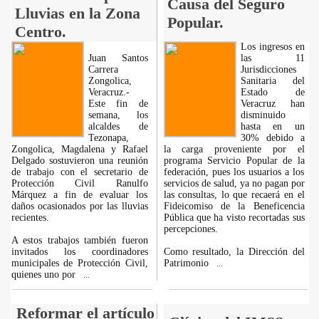
Causa del Seguro
Lluvias en la Zona
Popular.
Centro.
Los ingresos en
Juan Santos
las 11
Carrera
Jurisdicciones
Zongolica,
Sanitaria del
Veracruz.-
Estado de
Este fin de
Veracruz han
semana, los
disminuido
alcaldes de
hasta en un
Tezonapa,
30% debido a
Zongolica, Magdalena y Rafael
la carga proveniente por el
Delgado sostuvieron una reunión
programa Servicio Popular de la
de trabajo con el secretario de
federación, pues los usuarios a los
Protección Civil Ranulfo
servicios de salud, ya no pagan por
Márquez a fin de evaluar los
las consultas, lo que recaerá en el
daños ocasionados por las lluvias
Fideicomiso de la Beneficencia
recientes.
Pública que ha visto recortadas sus
percepciones.
A estos trabajos también fueron
invitados los coordinadores
Como resultado, la Dirección del
municipales de Protección Civil,
Patrimonio
...
quienes uno por
...
Reformar el artículo