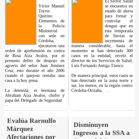
El Sector Salud
Víctor Manuel
se encuentra en
Torres
estado de alerta
Quirino.
para frenar y
Elementos de
controlar el
la Policía
dengue que en
Ministerial
esta temporada
con sede en
de lluvias se
Córdoba,
incrementa de
ejecutaron una
manera considerable, hasta el
orden de aprehensión en contra
momento se han detectado 300
de Rosa Aíza Avalos, por el
casos en la entidad, reveló el
presunto delito de despojo en
director de los Servicios de Salud,
agravio del señor Juan Jiménez
Luís Fernando Antiga Tinoco.
Cruz, esto durante el año 2006
cuando el quejoso rentaba una
De manera principal, estos casos se
casa a la hoy presa.
han detectado en la zona norte y
sur, los menos, en la región centro
La detenida, es hermana de
Córdoba-Orizaba,
...
Abraham Aíza Avalos, chofer y
papa del Delegado de Seguridad
...
Evalúa Rarnulfo
Disminuyen
Márquez
Ingresos a la SSA a
Afectaciones por