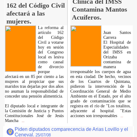
Clínica del IMSS
162 del Código Civil
Contamina Mantos
afectará a las
Acuíferos.
mujeres.
La reforma al
artículo 162
Juan Santos
del Código
Carrera
Civil a votarse
El Hospital de
hoy en sesión
Especialidades
del Congreso
del IMSS en
local es lesiva
Orizaba
como causal
contamina de
de divorcio
manera
porque
irresponsable los cuerpos de agua
afectará en un 85 por ciento a las
en esta ciudad. De hecho, vecinos
mujeres al propiciar que sus
de los Cuartos de Quintana,
maridos tras dejarlas por dos años
pidieron la intervención de la
no asuman la responsabilidad de
Coordinación General de Medio
conceder una pensión alimenticia.
Ambiente en el Estado, por el alto
grado de contaminación que se
El diputado local e integrante de
registra en el río de "Los totalitos,
la Comisión de Justicia y Puntos
adyacente al hospital. "Estas
Constitucionales José de Jesús
acciones son irresponsables
...
Mancha
...
Piden diputados comparecencia de Arias Lovillo y el
Ceneval.
25/07/08