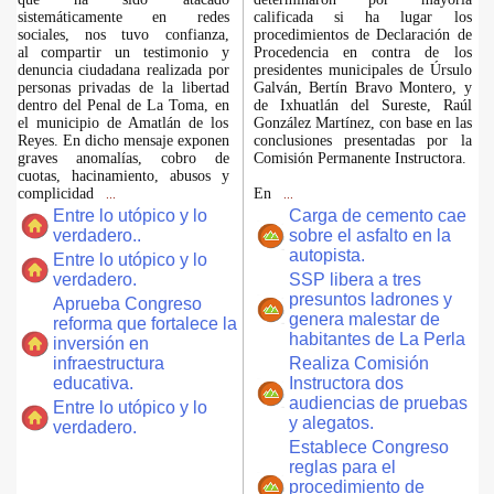
sistemáticamente en redes
calificada si ha lugar los
sociales, nos tuvo confianza,
procedimientos de Declaración de
al compartir un testimonio y
Procedencia en contra de los
denuncia ciudadana realizada por
presidentes municipales de Úrsulo
personas privadas de la libertad
Galván, Bertín Bravo Montero, y
dentro del Penal de La Toma, en
de Ixhuatlán del Sureste, Raúl
el municipio de Amatlán de los
González Martínez, con base en las
Reyes. En dicho mensaje exponen
conclusiones presentadas por la
graves anomalías, cobro de
Comisión Permanente Instructora.
cuotas, hacinamiento, abusos y
complicidad
En
...
...
Entre lo utópico y lo
Carga de cemento cae
verdadero..
sobre el asfalto en la
autopista.
Entre lo utópico y lo
verdadero.
SSP libera a tres
presuntos ladrones y
Aprueba Congreso
genera malestar de
reforma que fortalece la
habitantes de La Perla
inversión en
infraestructura
Realiza Comisión
educativa.
Instructora dos
audiencias de pruebas
Entre lo utópico y lo
y alegatos.
verdadero.
Establece Congreso
reglas para el
procedimiento de