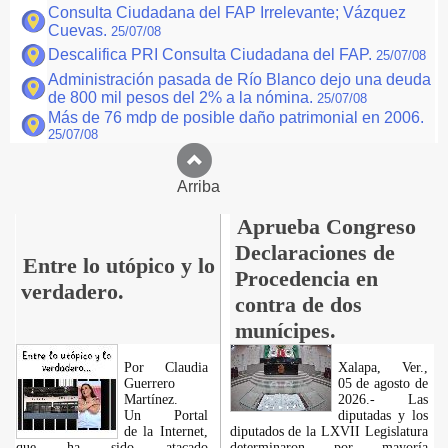
Consulta Ciudadana del FAP Irrelevante; Vázquez
Cuevas.
25/07/08
Descalifica PRI Consulta Ciudadana del FAP.
25/07/08
Administración pasada de Río Blanco dejo una deuda
de 800 mil pesos del 2% a la nómina.
25/07/08
Más de 76 mdp de posible daño patrimonial en 2006.
25/07/08
Arriba
Aprueba Congreso
Declaraciones de
Entre lo utópico y lo
Procedencia en
verdadero.
contra de dos
munícipes.
Por Claudia
Xalapa, Ver.,
Guerrero
05 de agosto de
Martínez.
2026.- Las
​Un Portal
diputadas y los
de la Internet,
diputados de la LXVII Legislatura
que ha sido atacado
determinaron por mayoría