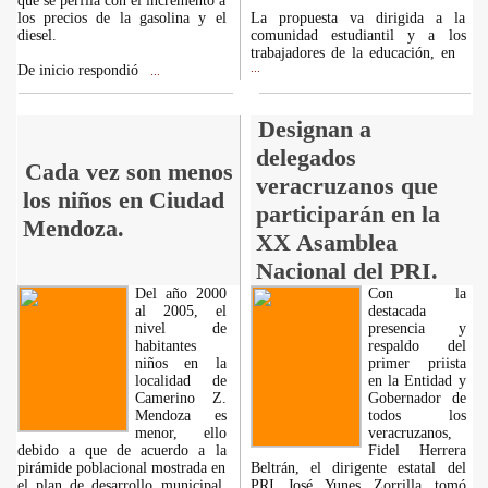
que se perfila con el incremento a
los precios de la gasolina y el
La propuesta va dirigida a la
diesel.
comunidad estudiantil y a los
trabajadores de la educación, en
De inicio respondió
...
...
Designan a
delegados
Cada vez son menos
veracruzanos que
los niños en Ciudad
participarán en la
Mendoza.
XX Asamblea
Nacional del PRI.
Del año 2000
Con la
al 2005, el
destacada
nivel de
presencia y
habitantes
respaldo del
niños en la
primer priista
localidad de
en la Entidad y
Camerino Z.
Gobernador de
Mendoza es
todos los
menor, ello
veracruzanos,
debido a que de acuerdo a la
Fidel Herrera
pirámide poblacional mostrada en
Beltrán, el dirigente estatal del
el plan de desarrollo municipal,
PRI José Yunes Zorrilla tomó