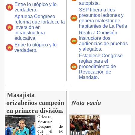
autopista.
Entre lo utópico y lo
verdadero.
SSP libera a tres
presuntos ladrones y
Aprueba Congreso
genera malestar de
reforma que fortalece la
habitantes de La Perla
inversión en
infraestructura
Realiza Comisión
educativa.
Instructora dos
audiencias de pruebas
Entre lo utópico y lo
y alegatos.
verdadero.
Establece Congreso
reglas para el
procedimiento de
Revocación de
Mandato.
Masajista
orizabeños campeón
Nota vacía
en primera división.
Orizaba,
Veracruz. -
Después de
que el ex