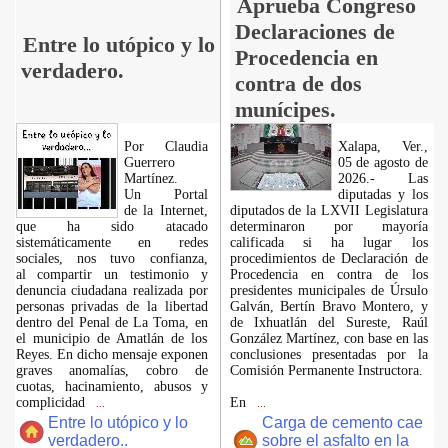
Aprueba Congreso
Declaraciones de
Entre lo utópico y lo
Procedencia en
verdadero.
contra de dos
munícipes.
Por Claudia
Xalapa, Ver.,
Guerrero
05 de agosto de
Martínez.
2026.- Las
​Un Portal
diputadas y los
de la Internet,
diputados de la LXVII Legislatura
que ha sido atacado
determinaron por mayoría
sistemáticamente en redes
calificada si ha lugar los
sociales, nos tuvo confianza,
procedimientos de Declaración de
al compartir un testimonio y
Procedencia en contra de los
denuncia ciudadana realizada por
presidentes municipales de Úrsulo
personas privadas de la libertad
Galván, Bertín Bravo Montero, y
dentro del Penal de La Toma, en
de Ixhuatlán del Sureste, Raúl
el municipio de Amatlán de los
González Martínez, con base en las
Reyes. En dicho mensaje exponen
conclusiones presentadas por la
graves anomalías, cobro de
Comisión Permanente Instructora.
cuotas, hacinamiento, abusos y
complicidad
En
...
...
Entre lo utópico y lo
Carga de cemento cae
verdadero..
sobre el asfalto en la