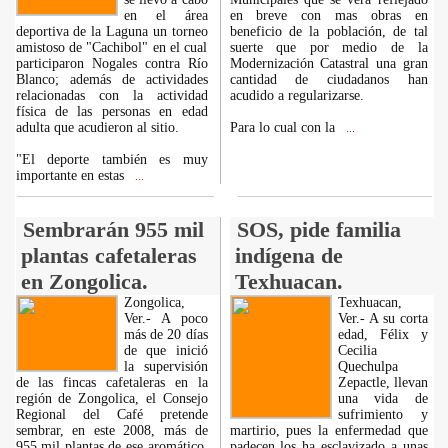
en el área
en breve con mas obras en
deportiva de la Laguna un torneo
beneficio de la población, de tal
amistoso de "Cachibol" en el cual
suerte que por medio de la
participaron Nogales contra Río
Modernización Catastral una gran
Blanco; además de actividades
cantidad de ciudadanos han
relacionadas con la actividad
acudido a regularizarse.
física de las personas en edad
adulta que acudieron al sitio.
Para lo cual con la
...
"El deporte también es muy
importante en estas
...
Sembrarán 955 mil
SOS, pide familia
plantas cafetaleras
indígena de
en Zongolica.
Texhuacan.
Zongolica,
Texhuacan,
Ver.- A poco
Ver.- A su corta
más de 20 días
edad, Félix y
de que inició
Cecilia
la supervisión
Quechulpa
de las fincas cafetaleras en la
Zepactle, llevan
región de Zongolica, el Consejo
una vida de
Regional del Café pretende
sufrimiento y
sembrar, en este 2008, más de
martirio, pues la enfermedad que
955 mil plantas de ese aromático,
padecen los ha esclavizado a unas