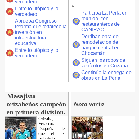
verdadero..
Y
...
Entre lo utópico y lo
Participa La Perla en
verdadero.
reunión con
Aprueba Congreso
restauranteros de
reforma que fortalece la
CANIRAC.
inversión en
Derriban obra de
infraestructura
remodelacion del
educativa.
parque central en
Entre lo utópico y lo
Chocamán.
verdadero.
Siguen los robos de
vehículos en Orizaba.
Continúa la entrega de
obras en La Perla.
Masajista
orizabeños campeón
Nota vacía
en primera división.
Orizaba,
Veracruz. -
Después de
que el ex
futbolista