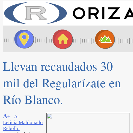
Llevan recaudados 30
mil del Regularízate en
Río Blanco.
A+
A-
Leticia Maldonado
Rebollo