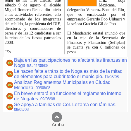
señor de las Tres Caídas, este
Cruz Roja
sábado 9 de agosto el alcalde
Mexicana,
Miguel Romero Retana dio inicio
delegación Veracruz-Boca del Río,
a las actividades referentes, ello
que es encabezado por el
acompañado de los integrantes
empresario Gerardo Poo Ulibarri y
del cabildo, la presidenta del DIF,
la señora Graciela Gil de Poo.
directores y coordinadores de
parea y de las 12 candidatas a ser
El Mandatario estatal anunció que
la reina de las fiestas patronales
en la caja de la Secretaría de
2008.
Finanzas y Planeación (Sefiplan)
se cuenta ya con 6 millones de
"Es
pesos
...
...
Baja en las participaciones no afectará las finanzas en
Nogales.
11/08/08
Le hacen falta a tránsito de Nogales más de la mitad
de elementos para cubrir todo el municipio.
11/08/08
Analizan Reglamentos Municipales en Ciudad
Mendoza.
09/08/08
En breve entrará en funciones el reglamento interno
de Nogales.
09/08/08
Se apoya a familias de Col. Lezama con láminas.
09/08/08
Arriba