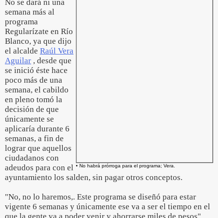
No se dará ni una
semana más al
programa
Regularízate en Río
Blanco, ya que dijo
el alcalde
Raúl Vera
Aguilar
, desde que
se inició éste hace
poco más de una
semana, el cabildo
en pleno tomó la
decisión de que
únicamente se
aplicaría durante 6
semanas, a fin de
lograr que aquellos
ciudadanos con
adeudos para con el
• No habrá prórroga para el programa; Vera.
ayuntamiento los salden, sin pagar otros conceptos.
"No, no lo haremos,. Este programa se diseñó para estar
vigente 6 semanas y únicamente ese va a ser el tiempo en el
que la gente va a poder venir y ahorrarse miles de pesos",