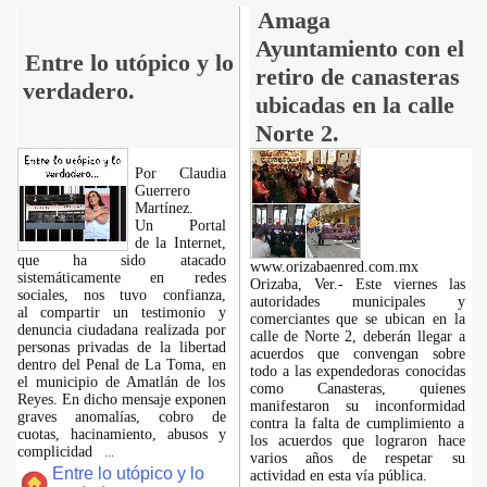
Amaga
Ayuntamiento con el
Entre lo utópico y lo
retiro de canasteras
verdadero.
ubicadas en la calle
Norte 2.
Por Claudia
Guerrero
Martínez.
​Un Portal
de la Internet,
que ha sido atacado
www.orizabaenred.com.mx
sistemáticamente en redes
Orizaba, Ver.- Este viernes las
sociales, nos tuvo confianza,
autoridades municipales y
al compartir un testimonio y
comerciantes que se ubican en la
denuncia ciudadana realizada por
calle de Norte 2, deberán llegar a
personas privadas de la libertad
acuerdos que convengan sobre
dentro del Penal de La Toma, en
todo a las expendedoras conocidas
el municipio de Amatlán de los
como Canasteras, quienes
Reyes. En dicho mensaje exponen
manifestaron su inconformidad
graves anomalías, cobro de
contra la falta de cumplimiento a
cuotas, hacinamiento, abusos y
los acuerdos que lograron hace
complicidad
...
varios años de respetar su
Entre lo utópico y lo
actividad en esta vía pública.