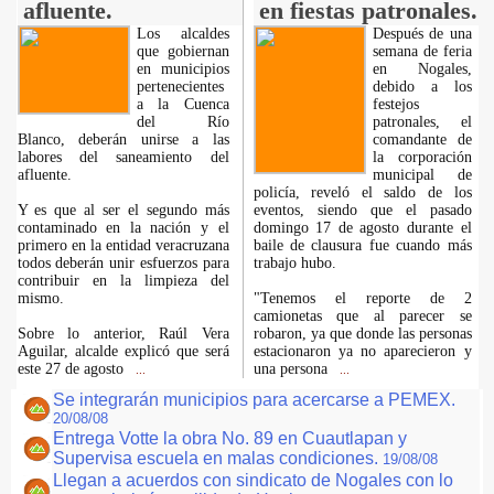
afluente.
en fiestas patronales.
Los alcaldes
Después de una
que gobiernan
semana de feria
en municipios
en Nogales,
pertenecientes
debido a los
a la Cuenca
festejos
del Río
patronales, el
Blanco, deberán unirse a las
comandante de
labores del saneamiento del
la corporación
afluente.
municipal de
policía, reveló el saldo de los
Y es que al ser el segundo más
eventos, siendo que el pasado
contaminado en la nación y el
domingo 17 de agosto durante el
primero en la entidad veracruzana
baile de clausura fue cuando más
todos deberán unir esfuerzos para
trabajo hubo.
contribuir en la limpieza del
mismo.
"Tenemos el reporte de 2
camionetas que al parecer se
Sobre lo anterior, Raúl Vera
robaron, ya que donde las personas
Aguilar, alcalde explicó que será
estacionaron ya no aparecieron y
este 27 de agosto
una persona
...
...
Se integrarán municipios para acercarse a PEMEX.
20/08/08
Entrega Votte la obra No. 89 en Cuautlapan y
Supervisa escuela en malas condiciones.
19/08/08
Llegan a acuerdos con sindicato de Nogales con lo