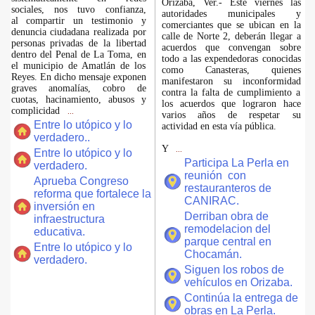
Orizaba, Ver.- Este viernes las
sociales, nos tuvo confianza,
autoridades municipales y
al compartir un testimonio y
comerciantes que se ubican en la
denuncia ciudadana realizada por
calle de Norte 2, deberán llegar a
personas privadas de la libertad
acuerdos que convengan sobre
dentro del Penal de La Toma, en
todo a las expendedoras conocidas
el municipio de Amatlán de los
como Canasteras, quienes
Reyes. En dicho mensaje exponen
manifestaron su inconformidad
graves anomalías, cobro de
contra la falta de cumplimiento a
cuotas, hacinamiento, abusos y
los acuerdos que lograron hace
complicidad
...
varios años de respetar su
Entre lo utópico y lo
actividad en esta vía pública.
verdadero..
Y
...
Entre lo utópico y lo
Participa La Perla en
verdadero.
reunión con
Aprueba Congreso
restauranteros de
reforma que fortalece la
CANIRAC.
inversión en
Derriban obra de
infraestructura
remodelacion del
educativa.
parque central en
Entre lo utópico y lo
Chocamán.
verdadero.
Siguen los robos de
vehículos en Orizaba.
Continúa la entrega de
obras en La Perla.