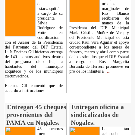
de
urbanos
Ixtaczoquitlán
marginales de
a cargo de su
Río Blanco
presidenta
recibieron de
Silvia
manos de la
Rodríguez de
Presidenta del DIF Municipal
Votte en
María Cristina Muñoz de Vera, y
coordinación
del Presidente Municipal de esta
con el Asesor de la Presidencia
ciudad Raúl Vera Aguilar el apoyo
del Patronato del DIF Estatal
correspondiente a los meses de
Luís Encinas Gil hicieron entrega
febrero, marzo y abril como parte
de 140 aparatos auditivos dentro
de los estímulos que el DIF Estatal
del programa oído fiel, a
a cargo de Rosa Margarita
habitantes del municipio
Borunda de Herrera promueve en
zoquiteco y de los municipios
pro de los infantes a
...
circunvecinos.
Encinas Gil comentó que de
acuerdo a instrucciones
...
Entregan 45 cheques
Entregan oficina a
provenientes del
sindicalizados de
PAMA en Nogales.
Nogales.
45 menores
La tan
fueron
aclamada