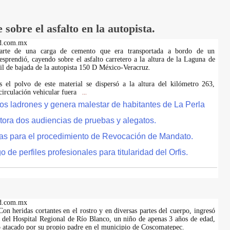
sobre el asfalto en la autopista.
d.com.mx
Parte de una carga de cemento que era transportada a bordo de un
esprendió, cayendo sobre el asfalto carretero a la altura de la Laguna de
ril de bajada de la autopista 150 D México-Veracruz.
 el polvo de este material se dispersó a la altura del kilómetro 263,
circulación vehicular fuera
...
tos ladrones y genera malestar de habitantes de La Perla
tora dos audiencias de pruebas y alegatos.
as para el procedimiento de Revocación de Mandato.
de perfiles profesionales para titularidad del Orfis.
d.com.mx
on heridas cortantes en el rostro y en diversas partes del cuerpo, ingresó
es del Hospital Regional de Río Blanco, un niño de apenas 3 años de edad,
do atacado por su propio padre en el municipio de Coscomatepec.