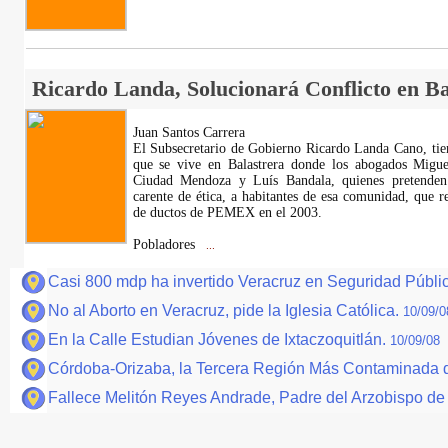
Ricardo Landa, Solucionará Conflicto en Ba
Juan Santos Carrera
El Subsecretario de Gobierno Ricardo Landa Cano, tien
que se vive en Balastrera donde los abogados Migue
Ciudad Mendoza y Luís Bandala, quienes pretende
carente de ética, a habitantes de esa comunidad, que r
de ductos de PEMEX en el 2003.
Pobladores
...
Casi 800 mdp ha invertido Veracruz en Seguridad Públi
No al Aborto en Veracruz, pide la Iglesia Católica.
10/09/0
En la Calle Estudian Jóvenes de Ixtaczoquitlán.
10/09/08
Córdoba-Orizaba, la Tercera Región Más Contaminada 
Fallece Melitón Reyes Andrade, Padre del Arzobispo de