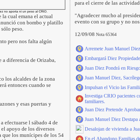
para el cierre de las actividad
ez no aporta ni un peso al CRIO.
"Agradecer mucho al presiden
 la cual emana el actual
evento con su grupo y no nos
anunció con bombo y platillo
 sólo peso.
12/09/08
Nota 65364
to pero nos falta algún
Arremete Juan Manuel Die
Embargará Diez Propiedades
 a diferencia de Orizaba,
Juan Diez Pondrá en Riesgo 
Juan Manuel Diez, Sacríleg
o los alcaldes de la zona
será entonces cuando se
Impulsan el Vicio las Famil
Investiga CRIO pacientes co
familiares.
azones y esas puertas y
Juan Diez Pretende Aproba
Juan Manuel Diez Destapa a
a efectuarse l sábado 4 de
n el apoyo de los diversos
Desalojan de vivienda a Jua
 que los munícipes de los 54
En el Abandono Familias de