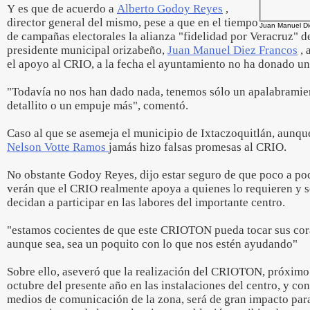
Y es que de acuerdo a
Alberto Godoy Reyes
,
director general del mismo, pese a que en el tiempo
Juan Manuel Di
de campañas electorales la alianza "fidelidad por Veracruz" de
presidente municipal orizabeño,
Juan Manuel Diez Francos
, 
el apoyo al CRIO, a la fecha el ayuntamiento no ha donado un
"Todavía no nos han dado nada, tenemos sólo un apalabramien
detallito o un empuje más", comentó.
Caso al que se asemeja el municipio de Ixtaczoquitlán, aunque
Nelson Votte Ramos
jamás hizo falsas promesas al CRIO.
No obstante Godoy Reyes, dijo estar seguro de que poco a poc
verán que el CRIO realmente apoya a quienes lo requieren y 
decidan a participar en las labores del importante centro.
"estamos cocientes de que este CRIOTON pueda tocar sus cor
aunque sea, sea un poquito con lo que nos estén ayudando"
Sobre ello, aseveró que la realización del CRIOTON, próximo 
octubre del presente año en las instalaciones del centro, y co
medios de comunicación de la zona, será de gran impacto para