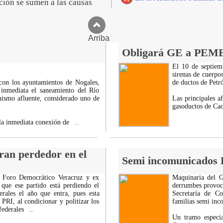
ción se sumen a las causas
Arriba
Obligará GE a PEME
El 10 de septiem
sirenas de cuerpos
con los ayuntamientos de Nogales,
de ductos de Petr
inmediata el saneamiento del Río
mismo afluente, considerado uno de
Las principales a
gasoductos de Ca
 la inmediata conexión de
...
ran perdedor en el
Semi incomunicados H
n Foro Democrático Veracruz y ex
Maquinaria del G
 que ese partido está perdiendo el
derrumbes provoca
rales el año que entra, pues esta
Secretaría de C
PRI, al condicionar y politizar los
familias semi inc
federales
...
Un tramo especi