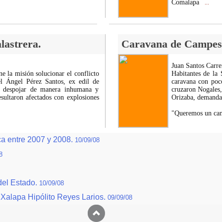
Comalapa
...
lastrera.
Caravana de Campesin
Juan Santos Carre
e la misión solucionar el conflicto
Habitantes de la 
l Ángel Pérez Santos, ex edil de
caravana con poc
n despojar de manera inhumana y
cruzaron Nogales,
esultaron afectados con explosiones
Orizaba, demandan
"Queremos un ca
ca entre 2007 y 2008.
10/09/08
8
del Estado.
10/09/08
 Xalapa Hipólito Reyes Larios.
09/09/08