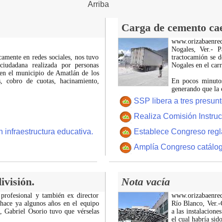
Arriba
Carga de cemento cae 
www.orizabaenre
Nogales, Ver.- 
icamente en redes sociales, nos tuvo
tractocamión se d
ciudadana realizada por personas
Nogales en el car
 en el municipio de Amatlán de los
 cobro de cuotas, hacinamiento,
En pocos minutos
generando que la 
SSP libera a tres presun
Realiza Comisión Instruc
 infraestructura educativa.
Establece Congreso regl
Amplía Congreso catálogo 
ivisión.
Nota vacía
 profesional y también ex director
www.orizabaenre
 hace ya algunos años en el equipo
Río Blanco, Ver.-C
z, Gabriel Osorio tuvo que vérselas
a las instalacion
el cual habría si