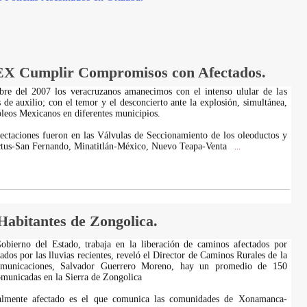
X Cumplir Compromisos con Afectados.
bre del 2007 los veracruzanos amanecimos con el intenso ulular de las
 de auxilio; con el temor y el desconcierto ante la explosión, simultánea,
óleos Mexicanos en diferentes municipios.
fectaciones fueron en las Válvulas de Seccionamiento de los oleoductos y
ctus-San Fernando, Minatitlán-México, Nuevo Teapa-Venta
...
abitantes de Zongolica.
obierno del Estado, trabaja en la liberación de caminos afectados por
dos por las lluvias recientes, reveló el Director de Caminos Rurales de la
omunicaciones, Salvador Guerrero Moreno, hay un promedio de 150
omunicadas en la Sierra de Zongolica
almente afectado es el que comunica las comunidades de Xonamanca-