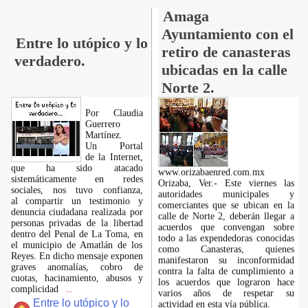
Amaga
Ayuntamiento con el
Entre lo utópico y lo
retiro de canasteras
verdadero.
ubicadas en la calle
Norte 2.
Por Claudia
Guerrero
Martínez.
​Un Portal
de la Internet,
que ha sido atacado
www.orizabaenred.com.mx
sistemáticamente en redes
Orizaba, Ver.- Este viernes las
sociales, nos tuvo confianza,
autoridades municipales y
al compartir un testimonio y
comerciantes que se ubican en la
denuncia ciudadana realizada por
calle de Norte 2, deberán llegar a
personas privadas de la libertad
acuerdos que convengan sobre
dentro del Penal de La Toma, en
todo a las expendedoras conocidas
el municipio de Amatlán de los
como Canasteras, quienes
Reyes. En dicho mensaje exponen
manifestaron su inconformidad
graves anomalías, cobro de
contra la falta de cumplimiento a
cuotas, hacinamiento, abusos y
los acuerdos que lograron hace
complicidad
...
varios años de respetar su
Entre lo utópico y lo
actividad en esta vía pública.