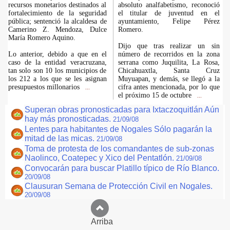
recursos monetarios destinados al
absoluto analfabetismo, reconoció
fortalecimiento de la seguridad
el titular de juventud en el
pública; sentenció la alcaldesa de
ayuntamiento, Felipe Pérez
Camerino Z. Mendoza, Dulce
Romero.
María Romero Aquino.
Dijo que tras realizar un sin
Lo anterior, debido a que en el
número de recorridos en la zona
caso de la entidad veracruzana,
serrana como Juquilita, La Rosa,
tan solo son 10 los municipios de
Chicahuaxtla, Santa Cruz
los 212 a los que se les asignan
Muyuapan, y demás, se llegó a la
presupuestos millonarios
cifra antes mencionada, por lo que
...
el próximo 15 de octubre
...
Superan obras pronosticadas para Ixtaczoquitlán Aún
hay más pronosticadas.
21/09/08
Lentes para habitantes de Nogales Sólo pagarán la
mitad de las micas.
21/09/08
Toma de protesta de los comandantes de sub-zonas
Naolinco, Coatepec y Xico del Pentatlón.
21/09/08
Convocarán para buscar Platillo típico de Río Blanco.
20/09/08
Clausuran Semana de Protección Civil en Nogales.
20/09/08
Arriba