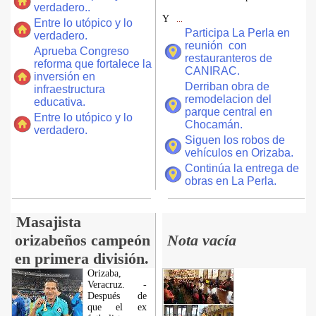
verdadero..
Y
...
Entre lo utópico y lo
Participa La Perla en
verdadero.
reunión con
Aprueba Congreso
restauranteros de
reforma que fortalece la
CANIRAC.
inversión en
Derriban obra de
infraestructura
remodelacion del
educativa.
parque central en
Entre lo utópico y lo
Chocamán.
verdadero.
Siguen los robos de
vehículos en Orizaba.
Continúa la entrega de
obras en La Perla.
Masajista
orizabeños campeón
Nota vacía
en primera división.
Orizaba,
Veracruz. -
Después de
que el ex