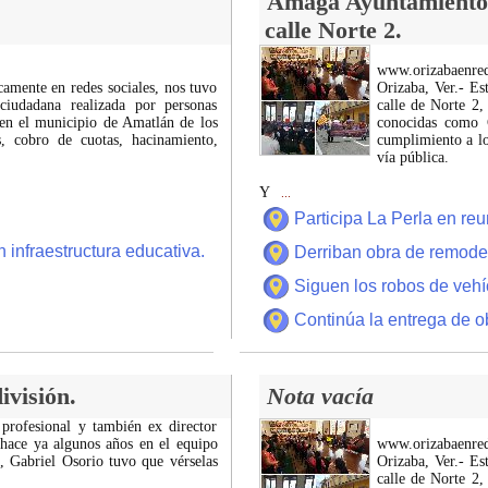
Amaga Ayuntamiento c
calle Norte 2.
www.orizabaenre
icamente en redes sociales, nos tuvo
Orizaba, Ver.- Es
ciudadana realizada por personas
calle de Norte 2,
 en el municipio de Amatlán de los
conocidas como C
 cobro de cuotas, hacinamiento,
cumplimiento a lo
vía pública.
Y
...
Participa La Perla en r
 infraestructura educativa.
Derriban obra de remode
Siguen los robos de vehí
Continúa la entrega de o
ivisión.
Nota vacía
 profesional y también ex director
 hace ya algunos años en el equipo
www.orizabaenre
z, Gabriel Osorio tuvo que vérselas
Orizaba, Ver.- Es
calle de Norte 2,