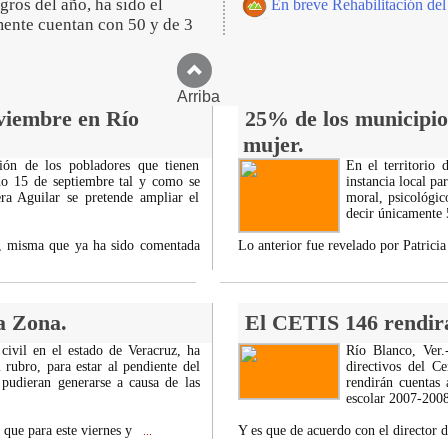
gros del año, ha sido el
En breve Rehabilitación del
lmente cuentan con 50 y de 3
Arriba
viembre en Río
25% de los municipios
mujer.
ción de los pobladores que tienen
En el territorio
do 15 de septiembre tal y como se
instancia local pa
ra Aguilar se pretende ampliar el
moral, psicológic
decir únicamente 
ta, misma que ya ha sido comentada
Lo anterior fue revelado por Patrici
la Zona.
El CETIS 146 rendirá
 civil en el estado de Veracruz, ha
Río Blanco, Ver.
 rubro, para estar al pendiente del
directivos del Ce
 pudieran generarse a causa de las
rendirán cuentas 
escolar 2007-2008
 que para este viernes y
Y es que de acuerdo con el director d
...