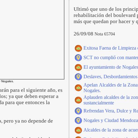
Ultimó que uno de los princip
rehabilitación del boulevard
más que quedan por hacer y q
26/09/08
Nota 65704
Exitosa Faena de Limpieza 
SCT no cumplió con manten
El ayuntamiento de Nogales
Deslaves, Desbordamientos 
 Nogales.
Apelan Alcaldes de la Zona 
rán para el siguiente año, es
Nogales.
los; ya que deben esperar a
Aplauden alcaldes de la zon
da para que entonces la
sustancialmente
Refrendan Vera, Dulce y Re
Nogales y Ciudad Mendoza 
o, pero ya no depende de
Alcaldes de la zona de acue