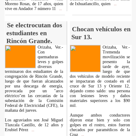
Moreno Rosas, de 17 años, quien
de Ixhuatlancillo, quien
...
vive en Andador 7 número 11
...
Se electrocutan dos
Chocan vehículos en
estudiantes en
Sur 13.
Rincón Grande.
Orizaba, Ver.-
Orizaba, Ver.-
Con
Tremenda
quemaduras
movilización se
leves y golpes
presento la
diversos
tarde de ayer,
terminaron dos estudiantes de la
luego de que
congregación de Rincón Grande,
dos vehículos de modelo reciente
luego de que fueran alcanzados
se impactaran de costado en el
por una descarga de energía,
cruce de Sur 13 y Oriente 12,
provocada por un "arco
dejando como saldo: una persona
eléctrico"en las cercanías de la
con lesiones leves y daños
subestación de la Comisión
materiales superiores a los $90
Federal de Electricidad (CFE), la
mil.
mañana del jueves.
Aunque ambos conductores
Los agraviados son José Miguel
dijeron estar bien y solo con
Tlaxcala Castillo, de 12 años y
golpes en el rostro, estos fueron
Erubiel Pérez
checados por paramédicos de la
...
Cruz
...