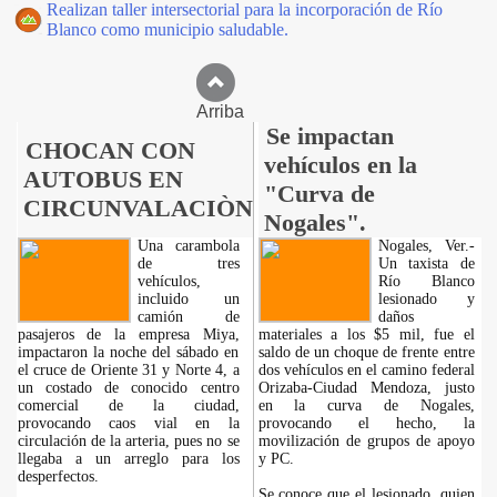
Realizan taller intersectorial para la incorporación de Río
Blanco como municipio saludable.
Arriba
Se impactan
CHOCAN CON
vehículos en la
AUTOBUS EN
"Curva de
CIRCUNVALACIÒN
Nogales".
Una carambola
Nogales, Ver.-
de tres
Un taxista de
vehículos,
Río Blanco
incluido un
lesionado y
camión de
daños
pasajeros de la empresa Miya,
materiales a los $5 mil, fue el
impactaron la noche del sábado en
saldo de un choque de frente entre
el cruce de Oriente 31 y Norte 4, a
dos vehículos en el camino federal
un costado de conocido centro
Orizaba-Ciudad Mendoza, justo
comercial de la ciudad,
en la curva de Nogales,
provocando caos vial en la
provocando el hecho, la
circulación de la arteria, pues no se
movilización de grupos de apoyo
llegaba a un arreglo para los
y PC.
desperfectos.
Se conoce que el lesionado, quien