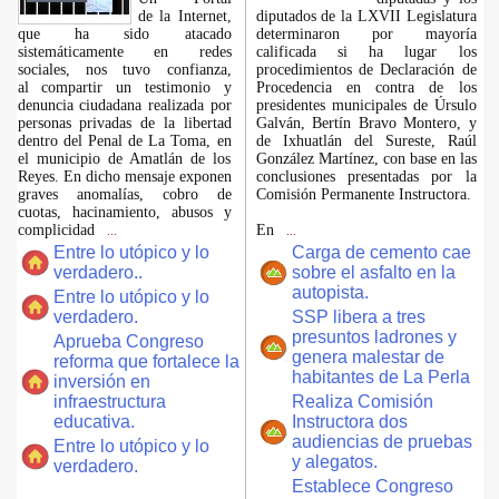
de la Internet,
diputados de la LXVII Legislatura
que ha sido atacado
determinaron por mayoría
sistemáticamente en redes
calificada si ha lugar los
sociales, nos tuvo confianza,
procedimientos de Declaración de
al compartir un testimonio y
Procedencia en contra de los
denuncia ciudadana realizada por
presidentes municipales de Úrsulo
personas privadas de la libertad
Galván, Bertín Bravo Montero, y
dentro del Penal de La Toma, en
de Ixhuatlán del Sureste, Raúl
el municipio de Amatlán de los
González Martínez, con base en las
Reyes. En dicho mensaje exponen
conclusiones presentadas por la
graves anomalías, cobro de
Comisión Permanente Instructora.
cuotas, hacinamiento, abusos y
complicidad
En
...
...
Entre lo utópico y lo
Carga de cemento cae
verdadero..
sobre el asfalto en la
autopista.
Entre lo utópico y lo
verdadero.
SSP libera a tres
presuntos ladrones y
Aprueba Congreso
genera malestar de
reforma que fortalece la
habitantes de La Perla
inversión en
infraestructura
Realiza Comisión
educativa.
Instructora dos
audiencias de pruebas
Entre lo utópico y lo
y alegatos.
verdadero.
Establece Congreso