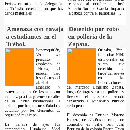
Peritos en turno de la delegación
responde al nombre de José
de Tránsito determinaron que los
Antonio Soriano García, impactó
daños materiales
la cabeza contra el parabrisas
...
...
Amenaza con navaja
Detenido por robo
a estudiantes en el
en polleria de la
Trébol.
Zapata.
Ixtaczoquitlán,
Orizaba, Ver.-
Ver.- Un
Por robar $150
presunto
en morralla, un
empleado de
sujeto fue
Telmex, al
detenido la
parecer bajo
tarde del jueves
los efectos del
en las
alcohol,
inmediaciones
amenazo y
del mercado Emiliano Zapata,
estuvo a punto de lesionar con
luego de ingresar a una polleria y
una navaja a tres jóvenes en calles
llevarse el efectivo, siendo
de la unidad habitacional El
canalizado al Ministerio Público
Trébol, por lo que fue señalado y
de lo penal.
detenido por los elementos de
seguridad municipal.
El detenido es Enrique Moreno
Herrera, de 27 años de edad, con
La mañana de ayer fue
domicilio en calle San Juan
aprehendido Humberto Vidal
Bautista de la colonia Puerta Chica