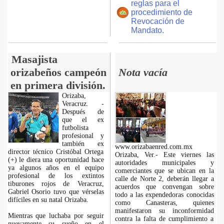
reglas para el
procedimiento de
Revocación de
Mandato.
Masajista
orizabeños campeón
Nota vacía
en primera división.
Orizaba,
Veracruz. -
Después de
que el ex
futbolista
profesional y
también ex
www.orizabaenred.com.mx
director técnico Cristóbal Ortega
Orizaba, Ver.- Este viernes las
(+) le diera una oportunidad hace
autoridades municipales y
ya algunos años en el equipo
comerciantes que se ubican en la
profesional de los extintos
calle de Norte 2, deberán llegar a
tiburones rojos de Veracruz,
acuerdos que convengan sobre
Gabriel Osorio tuvo que vérselas
todo a las expendedoras conocidas
difíciles en su natal Orizaba.
como Canasteras, quienes
manifestaron su inconformidad
Mientras que luchaba por seguir
contra la falta de cumplimiento a
nuevamente su sueño en el