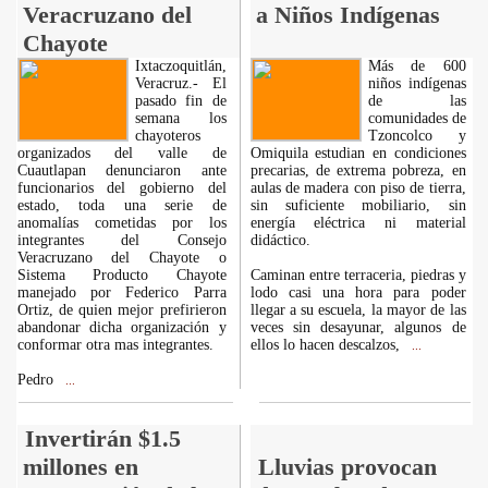
Veracruzano del
a Niños Indígenas
Chayote
Ixtaczoquitlán,
Más de 600
Veracruz.- El
niños indígenas
pasado fin de
de las
semana los
comunidades de
chayoteros
Tzoncolco y
organizados del valle de
Omiquila estudian en condiciones
Cuautlapan denunciaron ante
precarias, de extrema pobreza, en
funcionarios del gobierno del
aulas de madera con piso de tierra,
estado, toda una serie de
sin suficiente mobiliario, sin
anomalías cometidas por los
energía eléctrica ni material
integrantes del Consejo
didáctico.
Veracruzano del Chayote o
Sistema Producto Chayote
Caminan entre terraceria, piedras y
manejado por Federico Parra
lodo casi una hora para poder
Ortiz, de quien mejor prefirieron
llegar a su escuela, la mayor de las
abandonar dicha organización y
veces sin desayunar, algunos de
conformar otra mas integrantes.
ellos lo hacen descalzos,
...
Pedro
...
Invertirán $1.5
millones en
Lluvias provocan