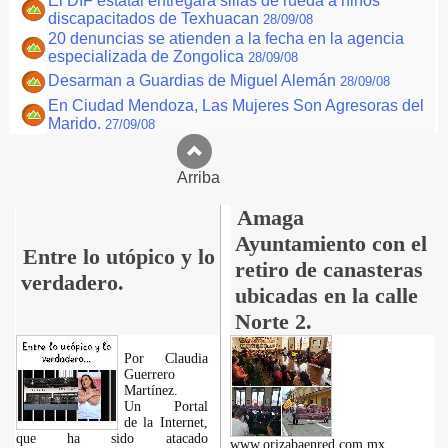
El DIF estatal entregará sillas de rueda a niños
discapacitados de Texhuacan
28/09/08
20 denuncias se atienden a la fecha en la agencia
especializada de Zongolica
28/09/08
Desarman a Guardias de Miguel Alemán
28/09/08
En Ciudad Mendoza, Las Mujeres Son Agresoras del
Marido.
27/09/08
Arriba
Amaga
Ayuntamiento con el
Entre lo utópico y lo
retiro de canasteras
verdadero.
ubicadas en la calle
Norte 2.
Por Claudia
Guerrero
Martínez.
​Un Portal
de la Internet,
que ha sido atacado
www.orizabaenred.com.mx