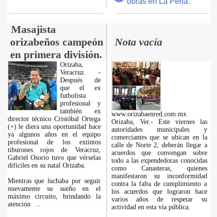
obras en La Perla.
Masajista
orizabeños campeón
Nota vacía
en primera división.
Orizaba,
Veracruz. -
Después de
que el ex
futbolista
profesional y
también ex
www.orizabaenred.com.mx
director técnico Cristóbal Ortega
Orizaba, Ver.- Este viernes las
(+) le diera una oportunidad hace
autoridades municipales y
ya algunos años en el equipo
comerciantes que se ubican en la
profesional de los extintos
calle de Norte 2, deberán llegar a
tiburones rojos de Veracruz,
acuerdos que convengan sobre
Gabriel Osorio tuvo que vérselas
todo a las expendedoras conocidas
difíciles en su natal Orizaba.
como Canasteras, quienes
manifestaron su inconformidad
Mientras que luchaba por seguir
contra la falta de cumplimiento a
nuevamente su sueño en el
los acuerdos que lograron hace
máximo circuito, brindando la
varios años de respetar su
atención
...
actividad en esta vía pública.