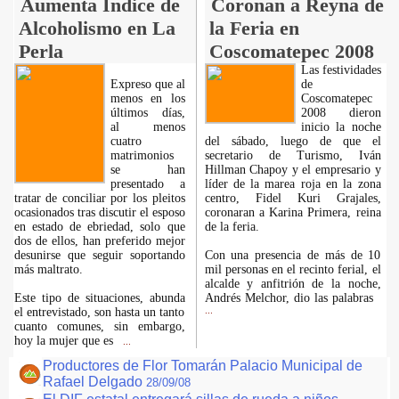
Aumenta Índice de
Coronan a Reyna de
Alcoholismo en La
la Feria en
Perla
Coscomatepec 2008
Las festividades
Expreso que al
de
menos en los
Coscomatepec
últimos días,
2008 dieron
al menos
inicio la noche
cuatro
del sábado, luego de que el
matrimonios
secretario de Turismo, Iván
se han
Hillman Chapoy y el empresario y
presentado a
líder de la marea roja en la zona
tratar de conciliar por los pleitos
centro, Fidel Kuri Grajales,
ocasionados tras discutir el esposo
coronaran a Karina Primera, reina
en estado de ebriedad, solo que
de la feria.
dos de ellos, han preferido mejor
desunirse que seguir soportando
Con una presencia de más de 10
más maltrato.
mil personas en el recinto ferial, el
alcalde y anfitrión de la noche,
Este tipo de situaciones, abunda
Andrés Melchor, dio las palabras
el entrevistado, son hasta un tanto
...
cuanto comunes, sin embargo,
hoy la mujer que es
...
Productores de Flor Tomarán Palacio Municipal de
Rafael Delgado
28/09/08