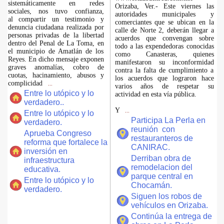
sistemáticamente en redes
Orizaba, Ver.- Este viernes las
sociales, nos tuvo confianza,
autoridades municipales y
al compartir un testimonio y
comerciantes que se ubican en la
denuncia ciudadana realizada por
calle de Norte 2, deberán llegar a
personas privadas de la libertad
acuerdos que convengan sobre
dentro del Penal de La Toma, en
todo a las expendedoras conocidas
el municipio de Amatlán de los
como Canasteras, quienes
Reyes. En dicho mensaje exponen
manifestaron su inconformidad
graves anomalías, cobro de
contra la falta de cumplimiento a
cuotas, hacinamiento, abusos y
los acuerdos que lograron hace
complicidad
...
varios años de respetar su
Entre lo utópico y lo
actividad en esta vía pública.
verdadero..
Y
...
Entre lo utópico y lo
Participa La Perla en
verdadero.
reunión con
Aprueba Congreso
restauranteros de
reforma que fortalece la
CANIRAC.
inversión en
Derriban obra de
infraestructura
remodelacion del
educativa.
parque central en
Entre lo utópico y lo
Chocamán.
verdadero.
Siguen los robos de
vehículos en Orizaba.
Continúa la entrega de