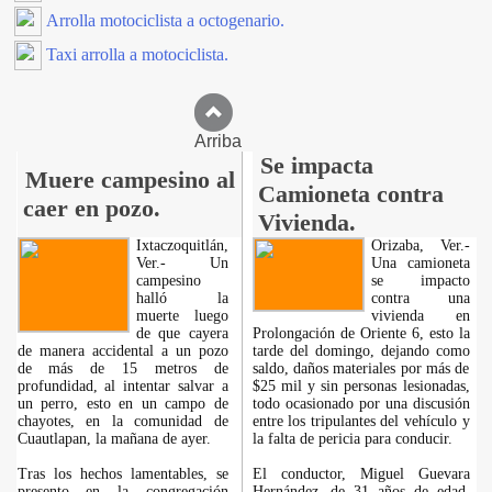
Arrolla motociclista a octogenario.
Taxi arrolla a motociclista.
Arriba
Se impacta
Muere campesino al
Camioneta contra
caer en pozo.
Vivienda.
Ixtaczoquitlán,
Orizaba, Ver.-
Ver.- Un
Una camioneta
campesino
se impacto
halló la
contra una
muerte luego
vivienda en
de que cayera
Prolongación de Oriente 6, esto la
de manera accidental a un pozo
tarde del domingo, dejando como
de más de 15 metros de
saldo, daños materiales por más de
profundidad, al intentar salvar a
$25 mil y sin personas lesionadas,
un perro, esto en un campo de
todo ocasionado por una discusión
chayotes, en la comunidad de
entre los tripulantes del vehículo y
Cuautlapan, la mañana de ayer.
la falta de pericia para conducir.
Tras los hechos lamentables, se
El conductor, Miguel Guevara
presento en la congregación
Hernández, de 31 años de edad,