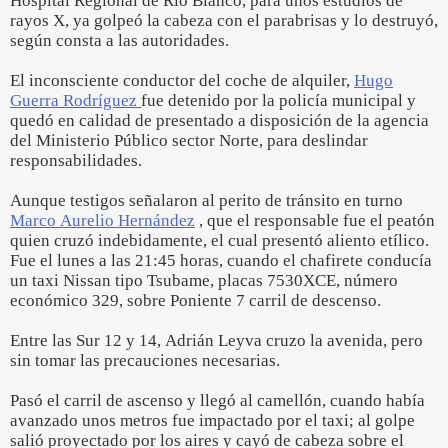
Hospital Regional de Río Blanco, para unos estudios de
rayos X, ya golpeó la cabeza con el parabrisas y lo destruyó,
según consta a las autoridades.
El inconsciente conductor del coche de alquiler,
Hugo
Guerra Rodríguez
fue detenido por la policía municipal y
quedó en calidad de presentado a disposición de la agencia
del Ministerio Público sector Norte, para deslindar
responsabilidades.
Aunque testigos señalaron al perito de tránsito en turno
Marco Aurelio Hernández
, que el responsable fue el peatón
quien cruzó indebidamente, el cual presentó aliento etílico.
Fue el lunes a las 21:45 horas, cuando el chafirete conducía
un taxi Nissan tipo Tsubame, placas 7530XCE, número
económico 329, sobre Poniente 7 carril de descenso.
Entre las Sur 12 y 14, Adrián Leyva cruzo la avenida, pero
sin tomar las precauciones necesarias.
Pasó el carril de ascenso y llegó al camellón, cuando había
avanzado unos metros fue impactado por el taxi; al golpe
salió proyectado por los aires y cayó de cabeza sobre el