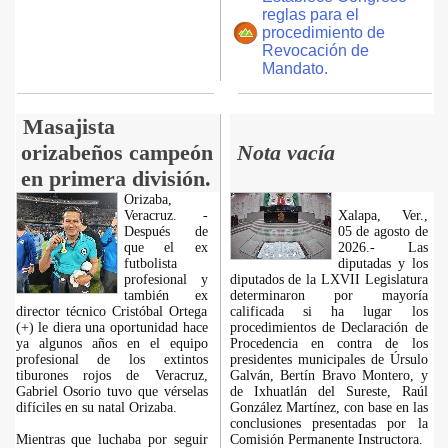
reglas para el
procedimiento de
Revocación de
Mandato.
Masajista
orizabeños campeón
Nota vacía
en primera división.
Orizaba,
Veracruz. -
Xalapa, Ver.,
Después de
05 de agosto de
que el ex
2026.- Las
futbolista
diputadas y los
profesional y
diputados de la LXVII Legislatura
también ex
determinaron por mayoría
director técnico Cristóbal Ortega
calificada si ha lugar los
(+) le diera una oportunidad hace
procedimientos de Declaración de
ya algunos años en el equipo
Procedencia en contra de los
profesional de los extintos
presidentes municipales de Úrsulo
tiburones rojos de Veracruz,
Galván, Bertín Bravo Montero, y
Gabriel Osorio tuvo que vérselas
de Ixhuatlán del Sureste, Raúl
difíciles en su natal Orizaba.
González Martínez, con base en las
conclusiones presentadas por la
Mientras que luchaba por seguir
Comisión Permanente Instructora.