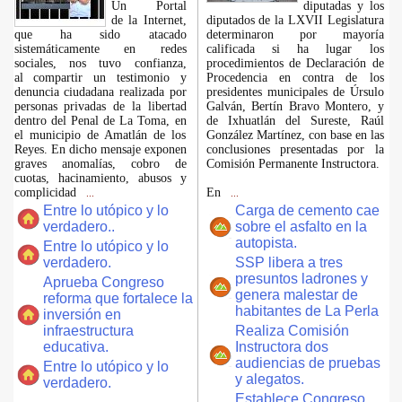
​Un Portal
diputadas y los
de la Internet,
diputados de la LXVII Legislatura
que ha sido atacado
determinaron por mayoría
sistemáticamente en redes
calificada si ha lugar los
sociales, nos tuvo confianza,
procedimientos de Declaración de
al compartir un testimonio y
Procedencia en contra de los
denuncia ciudadana realizada por
presidentes municipales de Úrsulo
personas privadas de la libertad
Galván, Bertín Bravo Montero, y
dentro del Penal de La Toma, en
de Ixhuatlán del Sureste, Raúl
el municipio de Amatlán de los
González Martínez, con base en las
Reyes. En dicho mensaje exponen
conclusiones presentadas por la
graves anomalías, cobro de
Comisión Permanente Instructora.
cuotas, hacinamiento, abusos y
complicidad
En
...
...
Entre lo utópico y lo
Carga de cemento cae
verdadero..
sobre el asfalto en la
autopista.
Entre lo utópico y lo
verdadero.
SSP libera a tres
presuntos ladrones y
Aprueba Congreso
genera malestar de
reforma que fortalece la
habitantes de La Perla
inversión en
infraestructura
Realiza Comisión
educativa.
Instructora dos
audiencias de pruebas
Entre lo utópico y lo
y alegatos.
verdadero.
Establece Congreso