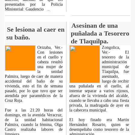
presentados por la Policía
Ministerial: Gaudencio
...
Asesinan de una
Se lesiona al caer en
puñalada a Tesorero
su baño.
de Tlaquilpa.
Orizaba, Ver.-
Zongolica,
Con lesiones
Ver.- El
en el cuello y
tesorero de la
cabeza resultó
administración
una mujer de
municipal de
la unidad
Tlaquilpa, fue
Palmira, luego de caer de manera
asesinado,
accidental del baño de su
luego de recibir
vivienda, esto el fin de semana
una puñalada en el cuello, al
pasado, por lo que tuvo que ser
intentar separar a varios rijosos,
atendida por paramédicos de la
afuera de la vivienda del alcalde,
Cruz Roja.
cuando se llevaba a cabo una fiesta
privada, la madrugada de ayer en
Fue a las 21:20 horas del
la cabecera municipal.
domingo, en la avenida Veracruz,
de la unidad habitacional
El hoy finado era Martín
Palmira, cuando la fémina, Olga
Hernández Rosario, quien se
Castro realizaba labores de
desempeñaba como tesorero de la
limpieza
administración
...
...