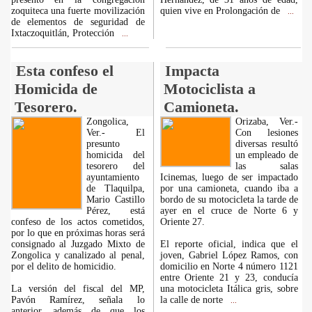
zoquiteca una fuerte movilización
quien vive en Prolongación de
...
de elementos de seguridad de
Ixtaczoquitlán, Protección
...
Esta confeso el
Impacta
Homicida de
Motociclista a
Tesorero.
Camioneta.
Zongolica,
Orizaba, Ver.-
Ver.- El
Con lesiones
presunto
diversas resultó
homicida del
un empleado de
tesorero del
las salas
ayuntamiento
Icinemas, luego de ser impactado
de Tlaquilpa,
por una camioneta, cuando iba a
Mario Castillo
bordo de su motocicleta la tarde de
Pérez, está
ayer en el cruce de Norte 6 y
confeso de los actos cometidos,
Oriente 27.
por lo que en próximas horas será
consignado al Juzgado Mixto de
El reporte oficial, indica que el
Zongolica y canalizado al penal,
joven, Gabriel López Ramos, con
por el delito de homicidio.
domicilio en Norte 4 número 1121
entre Oriente 21 y 23, conducía
La versión del fiscal del MP,
una motocicleta Itálica gris, sobre
Pavón Ramírez, señala lo
la calle de norte
...
anterior, además de que los