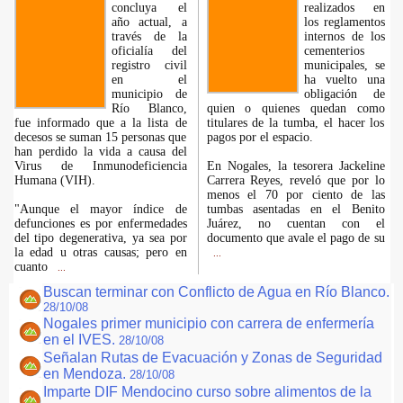
concluya el
realizados en
año actual, a
los reglamentos
través de la
internos de los
oficialía del
cementerios
registro civil
municipales, se
en el
ha vuelto una
municipio de
obligación de
Río Blanco,
quien o quienes quedan como
fue informado que a la lista de
titulares de la tumba, el hacer los
decesos se suman 15 personas que
pagos por el espacio.
han perdido la vida a causa del
Virus de Inmunodeficiencia
En Nogales, la tesorera Jackeline
Humana (VIH).
Carrera Reyes, reveló que por lo
menos el 70 por ciento de las
"Aunque el mayor índice de
tumbas asentadas en el Benito
defunciones es por enfermedades
Juárez, no cuentan con el
del tipo degenerativa, ya sea por
documento que avale el pago de su
la edad u otras causas; pero en
...
cuanto
...
Buscan terminar con Conflicto de Agua en Río Blanco.
28/10/08
Nogales primer municipio con carrera de enfermería
en el IVES.
28/10/08
Señalan Rutas de Evacuación y Zonas de Seguridad
en Mendoza.
28/10/08
Imparte DIF Mendocino curso sobre alimentos de la