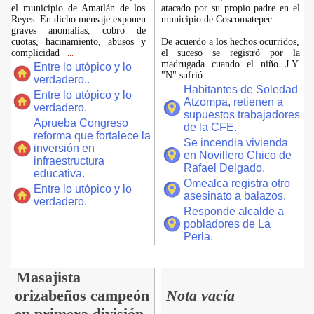
el municipio de Amatlán de los
atacado por su propio padre en el
Reyes. En dicho mensaje exponen
municipio de Coscomatepec.
graves anomalías, cobro de
cuotas, hacinamiento, abusos y
De acuerdo a los hechos ocurridos,
complicidad
el suceso se registró por la
...
madrugada cuando el niño J.Y.
Entre lo utópico y lo
"N" sufrió
...
verdadero..
Habitantes de Soledad
Entre lo utópico y lo
Atzompa, retienen a
verdadero.
supuestos trabajadores
Aprueba Congreso
de la CFE.
reforma que fortalece la
Se incendia vivienda
inversión en
en Novillero Chico de
infraestructura
Rafael Delgado.
educativa.
Omealca registra otro
Entre lo utópico y lo
asesinato a balazos.
verdadero.
Responde alcalde a
pobladores de La
Perla.
Masajista
orizabeños campeón
Nota vacía
en primera división.