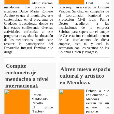
administración
Civil de
mendocina que preside la
Ixtaczoquitlán a cargo de Antonio
alcaldesa Dulce María Romero
Vásquez Sánchez en compañía de
Aquino es que el municipio, este
el Coordinador Regional de
contemplado en el programa de
Protección Civil Luís Palma
Ciudades Educadoras, donde se
Déctor acudieron a las
han estado conllevando diversas
instalaciones de la empresa
actividades enfocadas a este
Sabritas para supervisar el tanque
programa en ayuda a la educación
de Gas estacionario ubicado dentro
de los mendocinos, donde cabe
de las instalaciones de dicha
resaltar la participación del
empresa, esto tal y cual lo
Desarrollo Integral Familiar que
acordaron con los vecinos de las
dirige
Colonias Unión y Progreso,
...
...
Compite
Abren nuevo espacio
cortometraje
cultural y artístico
mendocino a nivel
en Mendoza.
internacional.
Debido a que
Leticia
en Camerino Z.
Maldonado
Mendoza
Rebollo
existen un sin
El grupo
número de
"Factory
personas