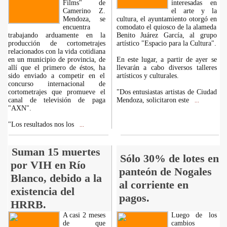
Films" de
interesadas en
Camerino Z.
el arte y la
Mendoza, se
cultura, el ayuntamiento otorgó en
encuentra
comodato el quiosco de la alameda
trabajando arduamente en la
Benito Juárez García, al grupo
producción de cortometrajes
artístico "Espacio para la Cultura".
relacionados con la vida cotidiana
en un municipio de provincia, de
En este lugar, a partir de ayer se
allí que el primero de éstos, ha
llevarán a cabo diversos talleres
sido enviado a competir en el
artísticos y culturales.
concurso internacional de
cortometrajes que promueve el
"Dos entusiastas artistas de Ciudad
canal de televisión de paga
Mendoza, solicitaron este
...
"AXN".
"Los resultados nos los
...
Suman 15 muertes
Sólo 30% de lotes en
por VIH en Río
panteón de Nogales
Blanco, debido a la
al corriente en
existencia del
pagos.
HRRB.
A casi 2 meses
Luego de los
de que
cambios