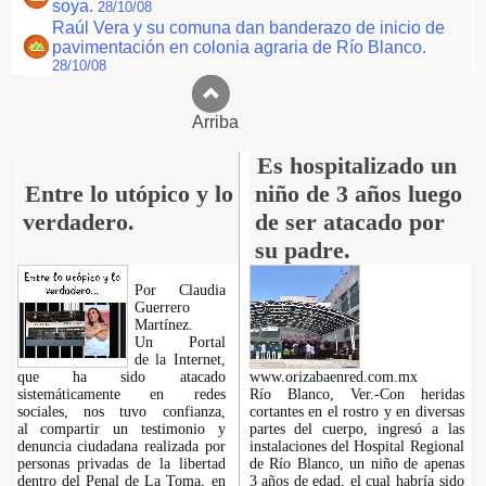
soya.
28/10/08
Raúl Vera y su comuna dan banderazo de inicio de
pavimentación en colonia agraria de Río Blanco.
28/10/08
Arriba
Es hospitalizado un
Entre lo utópico y lo
niño de 3 años luego
verdadero.
de ser atacado por
su padre.
Por Claudia
Guerrero
Martínez.
​Un Portal
de la Internet,
que ha sido atacado
www.orizabaenred.com.mx
sistemáticamente en redes
Río Blanco, Ver.-Con heridas
sociales, nos tuvo confianza,
cortantes en el rostro y en diversas
al compartir un testimonio y
partes del cuerpo, ingresó a las
denuncia ciudadana realizada por
instalaciones del Hospital Regional
personas privadas de la libertad
de Río Blanco, un niño de apenas
dentro del Penal de La Toma, en
3 años de edad, el cual habría sido