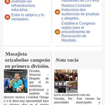
habitantes de La Perla
inversión en
infraestructura
Realiza Comisión
educativa.
Instructora dos
audiencias de pruebas
Entre lo utópico y lo
y alegatos.
verdadero.
Establece Congreso
reglas para el
procedimiento de
Revocación de
Mandato.
Masajista
orizabeños campeón
Nota vacía
en primera división.
Orizaba,
Veracruz. -
Después de
que el ex
futbolista
profesional y
también ex
www.orizabaenred.com.mx
director técnico Cristóbal Ortega
Orizaba, Ver.- Este viernes las
(+) le diera una oportunidad hace
autoridades municipales y
ya algunos años en el equipo