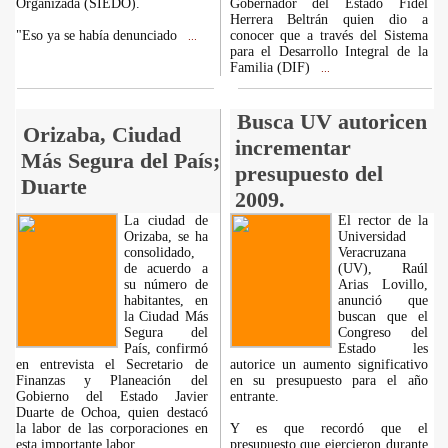
Organizada (SIEDO).
Gobernador del Estado Fidel
Herrera Beltrán quien dio a
"Eso ya se había denunciado
conocer que a través del Sistema
...
para el Desarrollo Integral de la
Familia (DIF)
...
Busca UV autoricen
Orizaba, Ciudad
incrementar
Más Segura del País;
presupuesto del
Duarte
2009.
La ciudad de
El rector de la
Orizaba, se ha
Universidad
consolidado,
Veracruzana
de acuerdo a
(UV), Raúl
su número de
Arias Lovillo,
habitantes, en
anunció que
la Ciudad Más
buscan que el
Segura del
Congreso del
País, confirmó
Estado les
en entrevista el Secretario de
autorice un aumento significativo
Finanzas y Planeación del
en su presupuesto para el año
Gobierno del Estado Javier
entrante.
Duarte de Ochoa, quien destacó
la labor de las corporaciones en
Y es que recordó que el
esta importante labor.
presupuesto que ejercieron durante