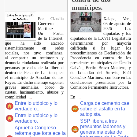
munícipes.
Por Claudia
Xalapa, Ver.,
Guerrero
05 de agosto de
Martínez.
2026.- Las
​Un Portal
diputadas y los
de la Internet,
diputados de la LXVII Legislatura
que ha sido atacado
determinaron por mayoría
sistemáticamente en redes
calificada si ha lugar los
sociales, nos tuvo confianza,
procedimientos de Declaración de
al compartir un testimonio y
Procedencia en contra de los
denuncia ciudadana realizada por
presidentes municipales de Úrsulo
personas privadas de la libertad
Galván, Bertín Bravo Montero, y
dentro del Penal de La Toma, en
de Ixhuatlán del Sureste, Raúl
el municipio de Amatlán de los
González Martínez, con base en las
Reyes. En dicho mensaje exponen
conclusiones presentadas por la
graves anomalías, cobro de
Comisión Permanente Instructora.
cuotas, hacinamiento, abusos y
complicidad
En
...
...
Entre lo utópico y lo
Carga de cemento cae
verdadero..
sobre el asfalto en la
autopista.
Entre lo utópico y lo
verdadero.
SSP libera a tres
presuntos ladrones y
Aprueba Congreso
genera malestar de
reforma que fortalece la