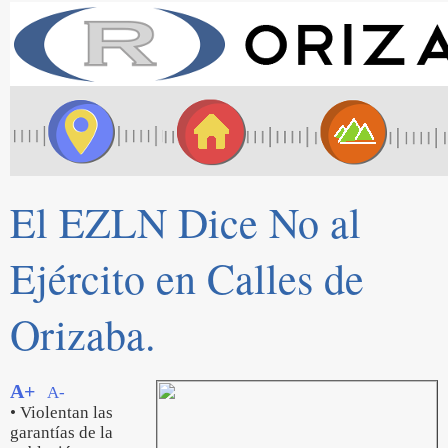
El EZLN Dice No al
Ejército en Calles de
Orizaba.
A+
A-
• Violentan las
garantías de la