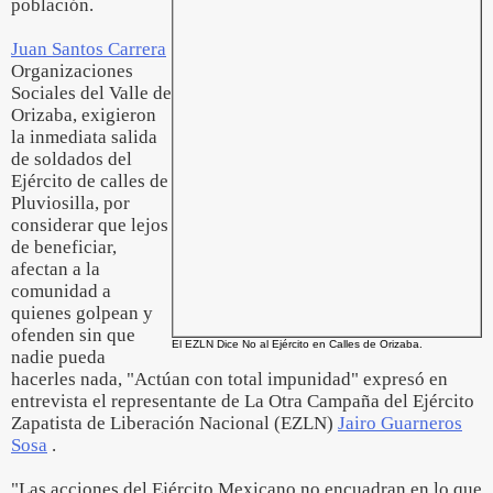
población.
Juan Santos Carrera
Organizaciones
Sociales del Valle de
Orizaba, exigieron
la inmediata salida
de soldados del
Ejército de calles de
Pluviosilla, por
considerar que lejos
de beneficiar,
afectan a la
comunidad a
quienes golpean y
ofenden sin que
El EZLN Dice No al Ejército en Calles de Orizaba.
nadie pueda
hacerles nada, "Actúan con total impunidad" expresó en
entrevista el representante de La Otra Campaña del Ejército
Zapatista de Liberación Nacional (EZLN)
Jairo Guarneros
Sosa
.
"Las acciones del Ejército Mexicano no encuadran en lo que