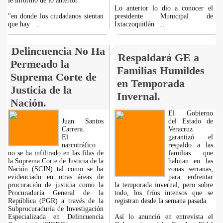
le informó de lo anterior.
Lo anterior lo dio a conocer el
"en donde los ciudadanos sientan
presidente Municipal de
que hay
Ixtaczoquitlán
...
...
Delincuencia No Ha
Respaldará GE a
Permeado la
Familias Humildes
Suprema Corte de
en Temporada
Justicia de la
Invernal.
Nación.
El Gobierno
Juan Santos
del Estado de
Carrera.
Veracruz
El
garantizó el
narcotráfico
respaldo a las
no se ha infiltrado en las filas de
familias que
la Suprema Corte de Justicia de la
habitan en las
Nación (SCJN) tal como se ha
zonas serranas,
evidenciado en otras áreas de
para enfrentar
procuración de justicia como la
la temporada invernal, pero sobre
Procuraduría General de la
todo, los fríos intensos que se
República (PGR) a través de la
registran desde la semana pasada.
Subprocuraduría de Investigación
Especializada en Delincuencia
Así lo anunció en entrevista el