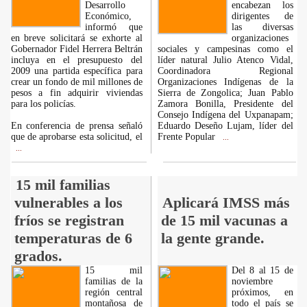
Desarrollo
encabezan los
Económico,
dirigentes de
informó que
las diversas
en breve solicitará se exhorte al
organizaciones
Gobernador Fidel Herrera Beltrán
sociales y campesinas como el
incluya en el presupuesto del
líder natural Julio Atenco Vidal,
2009 una partida específica para
Coordinadora Regional
crear un fondo de mil millones de
Organizaciones Indígenas de la
pesos a fin adquirir viviendas
Sierra de Zongolica; Juan Pablo
para los policías.
Zamora Bonilla, Presidente del
Consejo Indígena del Uxpanapam;
En conferencia de prensa señaló
Eduardo Deseño Lujam, líder del
que de aprobarse esta solicitud, el
Frente Popular
...
...
15 mil familias
vulnerables a los
Aplicará IMSS más
fríos se registran
de 15 mil vacunas a
temperaturas de 6
la gente grande.
grados.
15 mil
Del 8 al 15 de
familias de la
noviembre
región central
próximos, en
montañosa de
todo el país se