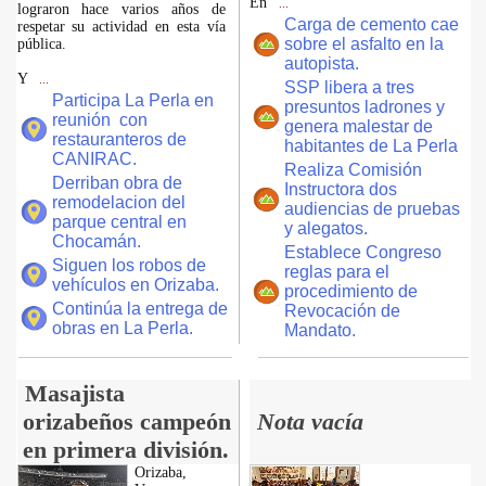
En
...
lograron hace varios años de
Carga de cemento cae
respetar su actividad en esta vía
sobre el asfalto en la
pública.
autopista.
Y
...
SSP libera a tres
Participa La Perla en
presuntos ladrones y
reunión con
genera malestar de
restauranteros de
habitantes de La Perla
CANIRAC.
Realiza Comisión
Derriban obra de
Instructora dos
remodelacion del
audiencias de pruebas
parque central en
y alegatos.
Chocamán.
Establece Congreso
Siguen los robos de
reglas para el
vehículos en Orizaba.
procedimiento de
Continúa la entrega de
Revocación de
obras en La Perla.
Mandato.
Masajista
orizabeños campeón
Nota vacía
en primera división.
Orizaba,