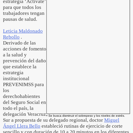
estrategia ‘Actívate’
para que todos los
trabajadores tengan
pausas de salud.
Leticia Maldonado
Rebollo
.
Derivado de las
acciones de fomento
a la salud y
prevención del daño
que establece la
estrategia
institucional
PREVENIMSS para
los
derechohabientes
del Seguro Social en
todo el país, la
delegación Veracruz
• Se busca disminuir el sobrepeso y los niveles de estrés.
Sur a propuesta de su delegado regional, doctor
Miguel
Ángel Llera Bello
estableció rutinas de ejercicio de corte
sencillo y con duración de 10 a 20 minutos en los diferentes