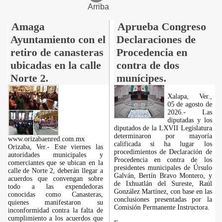
Arriba
Amaga
Aprueba Congreso
Ayuntamiento con el
Declaraciones de
retiro de canasteras
Procedencia en
ubicadas en la calle
contra de dos
Norte 2.
munícipes.
Xalapa, Ver.,
05 de agosto de
2026.- Las
diputadas y los
diputados de la LXVII Legislatura
determinaron por mayoría
www.orizabaenred.com.mx
calificada si ha lugar los
Orizaba, Ver.- Este viernes las
procedimientos de Declaración de
autoridades municipales y
Procedencia en contra de los
comerciantes que se ubican en la
presidentes municipales de Úrsulo
calle de Norte 2, deberán llegar a
Galván, Bertín Bravo Montero, y
acuerdos que convengan sobre
de Ixhuatlán del Sureste, Raúl
todo a las expendedoras
González Martínez, con base en las
conocidas como Canasteras,
conclusiones presentadas por la
quienes manifestaron su
Comisión Permanente Instructora.
inconformidad contra la falta de
cumplimiento a los acuerdos que