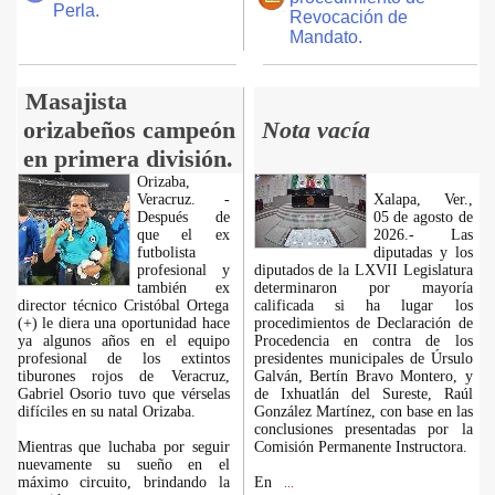
Perla.
Revocación de
Mandato.
Masajista
orizabeños campeón
Nota vacía
en primera división.
Orizaba,
Veracruz. -
Xalapa, Ver.,
Después de
05 de agosto de
que el ex
2026.- Las
futbolista
diputadas y los
profesional y
diputados de la LXVII Legislatura
también ex
determinaron por mayoría
director técnico Cristóbal Ortega
calificada si ha lugar los
(+) le diera una oportunidad hace
procedimientos de Declaración de
ya algunos años en el equipo
Procedencia en contra de los
profesional de los extintos
presidentes municipales de Úrsulo
tiburones rojos de Veracruz,
Galván, Bertín Bravo Montero, y
Gabriel Osorio tuvo que vérselas
de Ixhuatlán del Sureste, Raúl
difíciles en su natal Orizaba.
González Martínez, con base en las
conclusiones presentadas por la
Mientras que luchaba por seguir
Comisión Permanente Instructora.
nuevamente su sueño en el
máximo circuito, brindando la
En
...