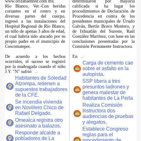
www.orizabaenred.com.mx
determinaron por mayoría
Río Blanco, Ver.-Con heridas
calificada si ha lugar los
cortantes en el rostro y en
procedimientos de Declaración de
diversas partes del cuerpo,
Procedencia en contra de los
ingresó a las instalaciones del
presidentes municipales de Úrsulo
Hospital Regional de Río Blanco,
Galván, Bertín Bravo Montero, y
un niño de apenas 3 años de edad,
de Ixhuatlán del Sureste, Raúl
el cual habría sido atacado por su
González Martínez, con base en las
propio padre en el municipio de
conclusiones presentadas por la
Coscomatepec.
Comisión Permanente Instructora.
De acuerdo a los hechos
En
...
ocurridos, el suceso se registró
Carga de cemento cae
por la madrugada cuando el niño
sobre el asfalto en la
J.Y. "N" sufrió
...
autopista.
Habitantes de Soledad
SSP libera a tres
Atzompa, retienen a
presuntos ladrones y
supuestos trabajadores
genera malestar de
de la CFE.
habitantes de La Perla
Se incendia vivienda
Realiza Comisión
en Novillero Chico de
Instructora dos
Rafael Delgado.
audiencias de pruebas
Omealca registra otro
y alegatos.
asesinato a balazos.
Establece Congreso
Responde alcalde a
reglas para el
pobladores de La
procedimiento de