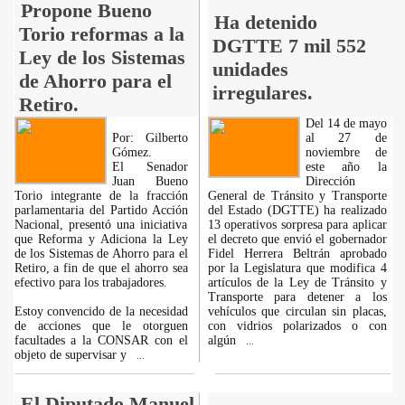
Propone Bueno
Ha detenido
Torio reformas a la
DGTTE 7 mil 552
Ley de los Sistemas
unidades
de Ahorro para el
irregulares.
Retiro.
Del 14 de mayo
Por: Gilberto
al 27 de
Gómez.
noviembre de
El Senador
este año la
Juan Bueno
Dirección
Torio integrante de la fracción
General de Tránsito y Transporte
parlamentaria del Partido Acción
del Estado (DGTTE) ha realizado
Nacional, presentó una iniciativa
13 operativos sorpresa para aplicar
que Reforma y Adiciona la Ley
el decreto que envió el gobernador
de los Sistemas de Ahorro para el
Fidel Herrera Beltrán aprobado
Retiro, a fin de que el ahorro sea
por la Legislatura que modifica 4
efectivo para los trabajadores.
artículos de la Ley de Tránsito y
Transporte para detener a los
Estoy convencido de la necesidad
vehículos que circulan sin placas,
de acciones que le otorguen
con vidrios polarizados o con
facultades a la CONSAR con el
algún
...
objeto de supervisar y
...
El Diputado Manuel